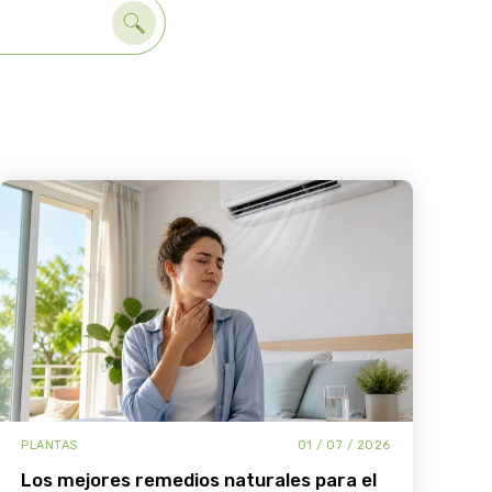
PLANTAS
01 / 07 / 2026
SU
los mejores remedios naturales para el
¿por qué los deportistas tie