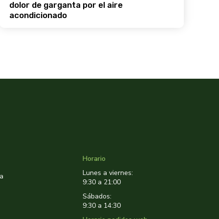
dolor de garganta por el aire
d
acondicionado
f
Horario
Lunes a viernes:
ta
9:30 a 21:00
Sábados:
9:30 a 14:30