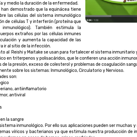
ía y medio la duración de la enfermedad.
o han demostrado que la equinácea tiene
re las células del sistema inmunológico
ión de células T y interferón (proteína que
 inmunológico). También estimula la
 cuerpos extraños por las células inmunes
circulación y aumenta la capacidad de las
 ir al sitio de la infección.
to al Reishi y Maitake se usan para fortalecer el sistema inmunitario y
co en triterpenos y polisacáridos, que le confieren una acción inmun
es de la presión, exceso de colesterol y problemas de coagulación sang
mente sobre los sistemas: Inmunológico, Circulatorio y Nervioso.
ades son:
ógico
teriano, antiinflamatorio
mor, antiviral
s
en la sangre
 sistema inmunológico. Por ello sus aplicaciones pueden ser muchas y
emas víricos y bacterianos ya que estimula nuestra producción de int