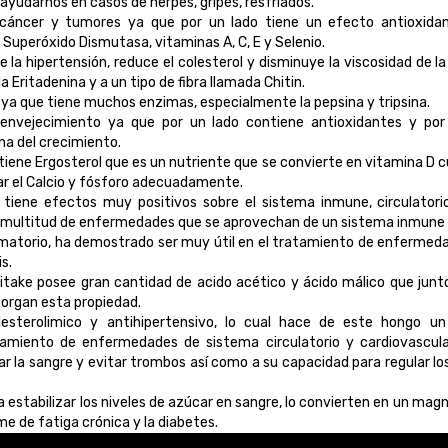
yudarnos en casos de herpes, gripes, resfriados.
cáncer y tumores ya que por un lado tiene un efecto antioxidan
Superóxido Dismutasa, vitaminas A, C, E y Selenio.
e la hipertensión, reduce el colesterol y disminuye la viscosidad de la
a Eritadenina y a un tipo de fibra llamada Chitin.
 ya que tiene muchos enzimas, especialmente la pepsina y tripsina.
envejecimiento ya que por un lado contiene antioxidantes y por
a del crecimiento.
tiene Ergosterol que es un nutriente que se convierte en vitamina D c
ar el Calcio y fósforo adecuadamente.
iene efectos muy positivos sobre el sistema inmune, circulatorio,
de multitud de enfermedades que se aprovechan de un sistema inmune 
flamatorio, ha demostrado ser muy útil en el tratamiento de enfermed
is.
aitake posee gran cantidad de acido acético y ácido málico que ju
torgan esta propiedad.
olesterolimico y antihipertensivo, lo cual hace de este hongo 
tamiento de enfermedades de sistema circulatorio y cardiovascula
car la sangre y evitar trombos así como a su capacidad para regular los
 estabilizar los niveles de azúcar en sangre, lo convierten en un mag
e de fatiga crónica y la diabetes.