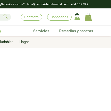
¿Necesitas ayuda?
hola@herboristerialasalud.com
661 889 949
Contacto
Conócenos
Servicios
Remedios y recetas
s
ludables
Hogar