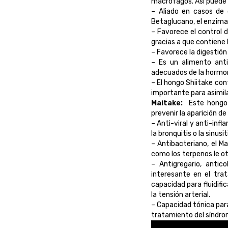
macrófagos. Así puede a
– Aliado en casos de 
Betaglucano, el enzima 
– Favorece el control d
gracias a que contiene l
– Favorece la digestión
– Es un alimento anti
adecuados de la hormon
– El hongo Shiitake con
importante para asimil
Maitake:
Este hongo t
prevenir la aparición 
– Anti-viral y anti-in
la bronquitis o la sinusit
– Antibacteriano, el M
como los terpenos le o
– Antigregario, antic
interesante en el tra
capacidad para fluidifi
la tensión arterial.
– Capacidad tónica para
tratamiento del síndrom