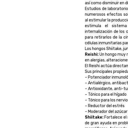
así como disminuir en d
Estudios de laboratori
numerosos efectos sob
al estimular la producc
estimula el sistema
internalización de los
para retirarlos de la 
células inmunitarias para
Los hongos Shiitake, jun
Reishi:
Un hongo muy ri
en alergias, alteracion
El Reishi actúa directa
Sus principales propied
– Potenciador inmunol
– Antialérgico, antibac
– Antioxidante, anti-tu
– Tónico para el hígado
– Tónico para los nervio
– Reductor del estrés
– Moderador del azúcar 
Shiitake:
Fortalece el
de gran ayuda en probl