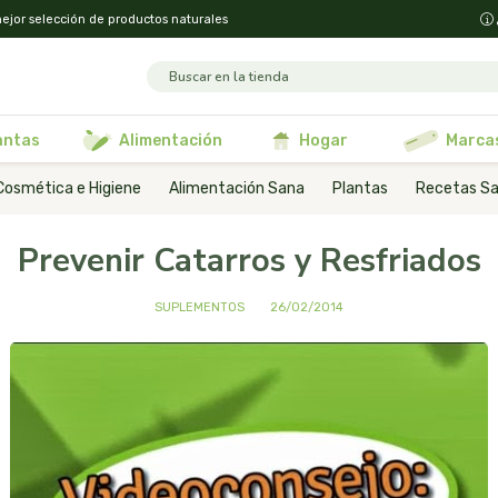
ejor selección de productos naturales
lantas
alimentación
hogar
marca
Cosmética e Higiene
Alimentación Sana
Plantas
Recetas Sa
Prevenir Catarros y Resfriados
SUPLEMENTOS
26/02/2014