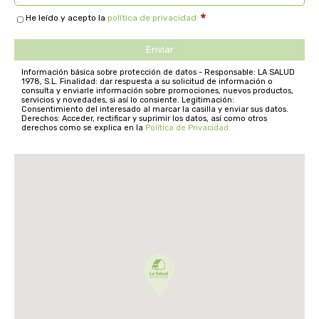
He leído y acepto la
política de privacidad
arrasate
artemis
Información básica sobre protección de datos - Responsable: LA SALUD
1978, S.L. Finalidad: dar respuesta a su solicitud de información o
arteoliva
consulta y enviarle información sobre promociones, nuevos productos,
servicios y novedades, si así lo consiente. Legitimación:
Consentimiento del interesado al marcar la casilla y enviar sus datos.
Derechos: Acceder, rectificar y suprimir los datos, así como otros
artesania agricola
derechos como se explica en la
Política de Privacidad.
auma adhy
bach original
banban
bauck hof
bellsola