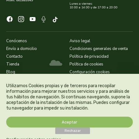
Móvil: 661889949
Lunes a viernes:
biolasi
10:00 a 14:00 y de 17:00 a 20:00
biomix
bioserum
Conócenos
Aviso legal
Envío a domicilio
Condiciones generales de venta
biotta
Contacto
Política de privacidad
Tienda
Política de cookies
biover
Blog
Configuración cookies
brinkers food
Utilizamos Cookies propias y de terceros para recopilar
información para mejorar nuestros servicios y para análisis de
cal valls
tus hábitos de navegación. Si continuas navegando, supone la
aceptación de la instalación de las mismas. Puedes configurar
tu navegador para impedir su instalación.
calmmabis
Aceptar
camaleon
Rechazar