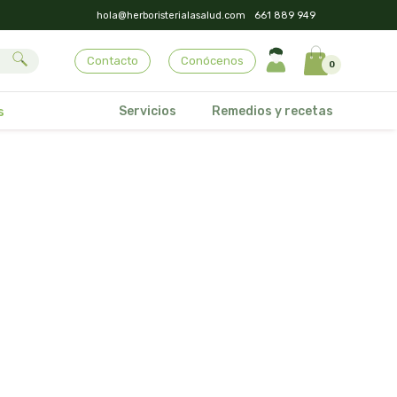
hola@herboristerialasalud.com
661 889 949
Contacto
Conócenos
0
Servicios
Remedios y recetas
s