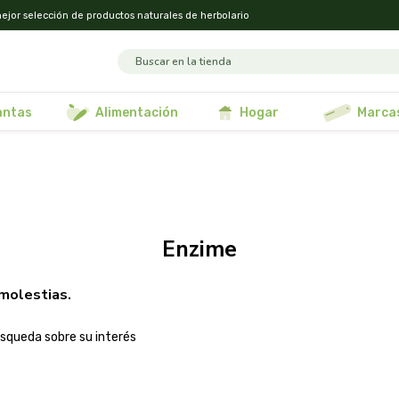
ejor selección de productos naturales de herbolario
lantas
alimentación
hogar
marca
enzime
molestias.
squeda sobre su interés