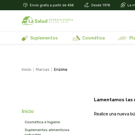
Envío gratis a partir de 45€
Desde 1978
La m
suplementos
cosmética
p
inicio
marcas
enzime
Lamentamos las 
inicio
Realice una nueva bú
cosmética e higiene
suplementos alimenticios
naturales