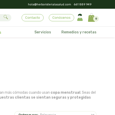
hola@herboristerialasalud.com
661 889 949
Contacto
Conócenos
0
Servicios
Remedios y recetas
s
 van más cómodas cuando usan
copa menstrual
. Seas del
uestras clientas se sientan seguras y protegidas
Ordenar por: