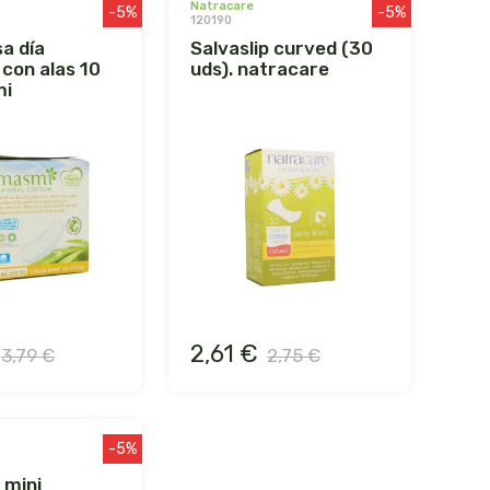
natracare
-5%
-5%
120190
salvaslip curved (30
 con alas 10
uds). natracare
mi
2,61 €
3,79 €
2,75 €
-5%