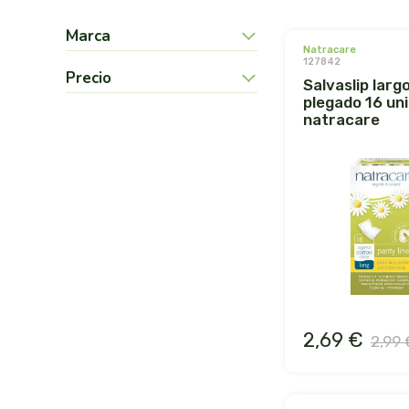
Marca
natracare
127842
Precio
salvaslip largo
plegado 16 un
natracare
2,69 €
2,99 