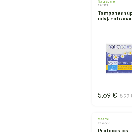
natracare
120111
tampones súper (16
uds). natraca
5,69 €
5,99 
masmi
127590
protegeslips