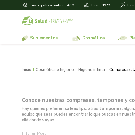
Envío gratis a partir de 45€
Desde 1978
La m
suplementos
cosmética
p
inicio
cosmética e higiene
higiene íntima
compresas, 
Conoce nuestras compresas, tampones y c
Hay quienes prefieren
salvaslips
, otras
tampones
, algu
equipo que seas puedes encontrar lo que buscas en nuest
allá donde vayan.
Filtrar Por: