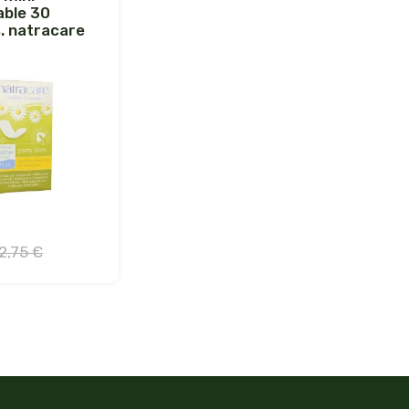
able 30
. natracare
2,75 €