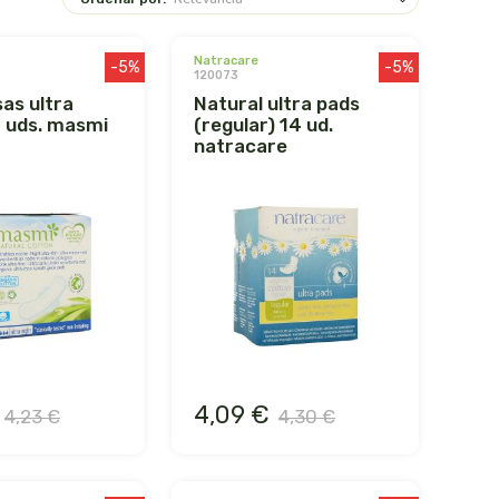
natracare
-5%
-5%
120073
natural ultra pads
 uds. masmi
(regular) 14 ud.
natracare
4,09 €
4,23 €
4,30 €