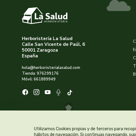
Herboristería La Salud
C
Calle San Vicente de Paúl, 6
E
50001 Zaragoza
España
C
T
hola@herboristerialasalud.com
Tienda: 976299176
B
Móvil: 661889949
Utilizamos Cookies propias y de terceros para recopi
hábitos de navegación. Si continuas navegando, supo