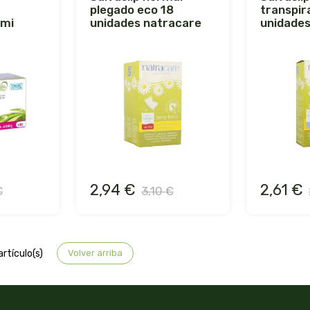
plegado eco 18
transpir
smi
unidades natracare
unidades
2,94 €
2,61 €
€
3,10 €
artículo(s)
Volver arriba