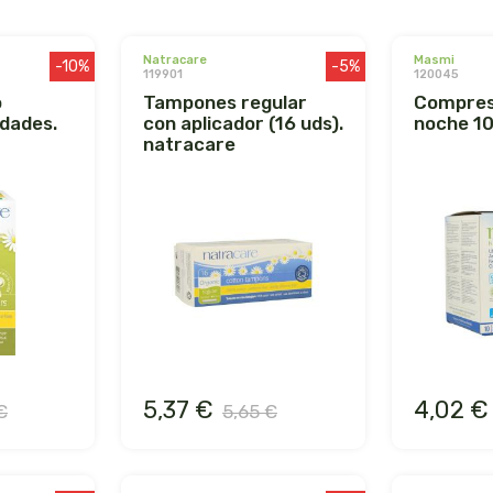
natracare
masmi
-10%
-5%
119901
120045
tampones regular
compresas ultra
idades.
con aplicador (16 uds).
noche 10
natracare
5,37 €
4,02 €
€
5,65 €