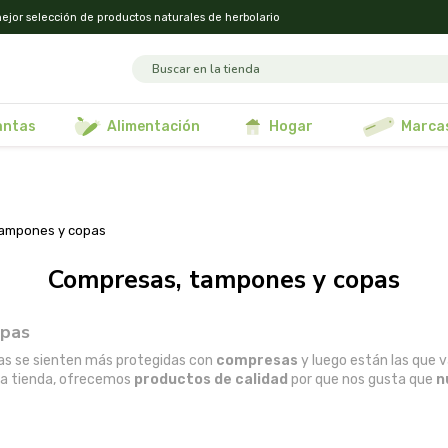
ejor selección de productos naturales de herbolario
lantas
alimentación
hogar
marca
tampones y copas
compresas, tampones y copas
opas
nas se sienten más protegidas con
compresas
y luego están las que
ra tienda, ofrecemos
productos de calidad
por que nos gusta que
n