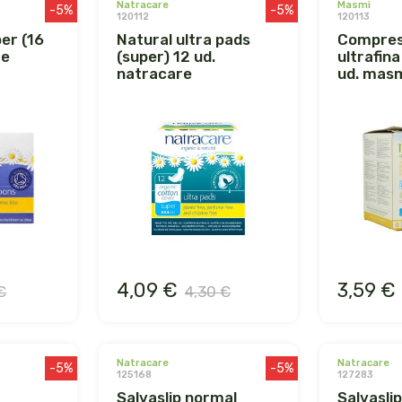
natracare
masmi
-5%
-5%
120112
120113
natural ultra pads
compresa día
re
(super) 12 ud.
ultrafina
natracare
ud. mas
4,09 €
3,59 €
€
4,30 €
natracare
natracare
-5%
-5%
125168
127283
salvaslip normal
salvaslip mini