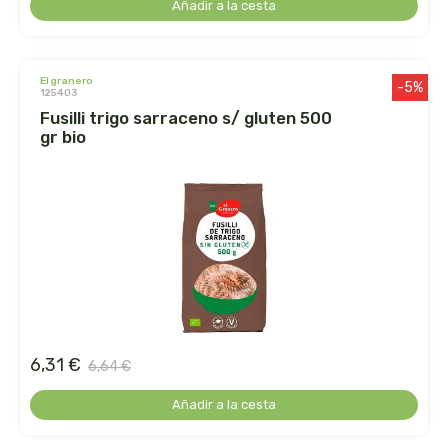
Añadir a la cesta
ihlevital
el granero
-5%
ihrlich
125403
fusilli trigo sarraceno s/ gluten 500
gr bio
ineldea
infutisa
int-salim
integralia
intersa
6,31 €
6,64 €
irisana
Añadir a la cesta
iswari