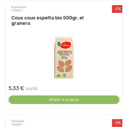
el granero
-5%
110256
dielisa
cous cous espelta bio 500gr. el
granero
dietisa
dietmed
dietmil
dioxilife
dis
5,33 €
5,61 €
dismages
Añadir a la cesta
dolores guembe
finestra
-5%
dr dunner
122230