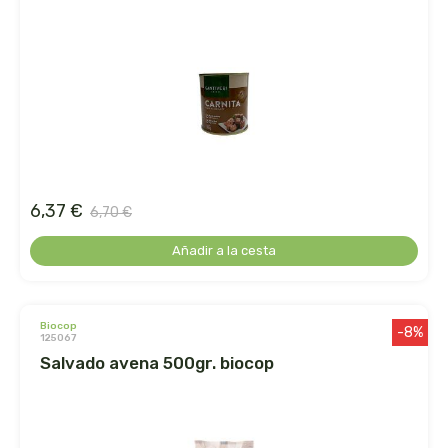
ecover
egle
ekibio
el albar
6,37 €
6,70 €
el buen pastor
Añadir a la cesta
el granero
eladiet
biocop
-8%
125067
salvado avena 500gr. biocop
eleven obi
enecta