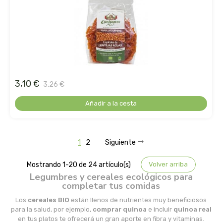
madal bal-puris
mahen
marcus rohrer
marnys
3,10 €
3,26 €
Añadir a la cesta
masmi
medicura
1
2
Siguiente
mimasa
Mostrando 1-20 de 24 artículo(s)
Volver arriba
Legumbres y cereales ecológicos para
mon
completar tus comidas
Los
cereales BIO
están llenos de nutrientes muy beneficiosos
monki
para la salud, por ejemplo,
comprar quinoa
e incluir
quinoa real
en tus platos te ofrecerá un gran aporte en fibra y vitaminas.