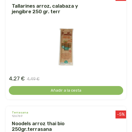
tallarines arroz, calabaza y
la salud
jengibre 250 gr. terr
la via vegana
labcatal
labnatur
laboratorio sys
4,27 €
4,49 €
lactoduero
Añadir a la cesta
lamberts
lavera
terrasana
-5%
126769
noodels arroz thai bio
lcn
250gr.terrasana