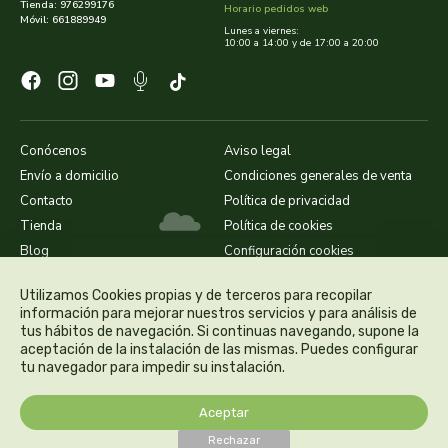
Tienda: 976299176
Horario pedidos web
Móvil: 661889949
Lunes a viernes:
novadiet
10:00 a 14:00 y de 17:00 a 20:00
nutergia
nutribiotica
Conócenos
Aviso legal
Envío a domicilio
Condiciones generales de venta
nutrinat
Contacto
Política de privacidad
Tienda
Política de cookies
nutrinat evolution
Blog
Configuración cookies
nutrisport
Utilizamos Cookies propias y de terceros para recopilar
información para mejorar nuestros servicios y para análisis de
tus hábitos de navegación. Si continuas navegando, supone la
oma gertrude
aceptación de la instalación de las mismas. Puedes configurar
tu navegador para impedir su instalación.
orballo
Aceptar
ortis
Rechazar