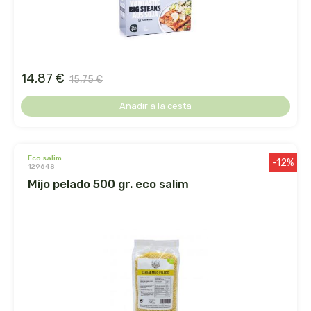
faringedol
feng shui
14,87 €
feralive
15,75 €
Añadir a la cesta
finestra
fiorentini
eco salim
-12%
129648
fleurymer
mijo pelado 500 gr. eco salim
forza vitale
galenatur
geamed