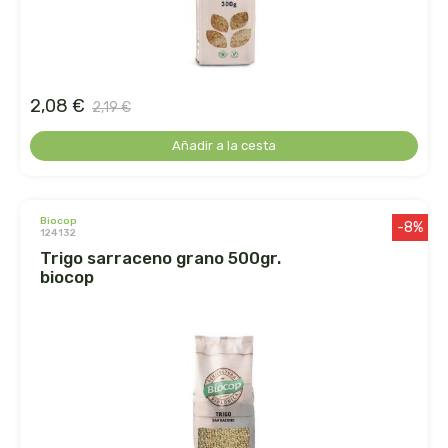
belsi
ben&anna
2,08 €
2,19 €
biarritz
Añadir a la cesta
bifemme
biobel
biocop
-8%
124132
trigo sarraceno grano 500gr.
biobio
biocop
biocop
biofloral
biokap