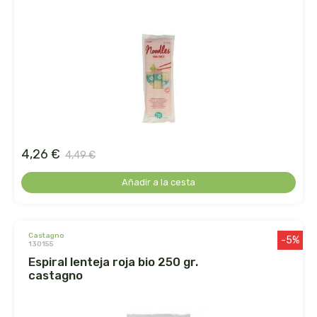
le pain des fleurs
le paludier de guerande
lemon-pharma s.l.
lima
4,26 €
liposhell
4,49 €
Añadir a la cesta
logona
lumen
castagno
-5%
130155
luso diete
espiral lenteja roja bio 250 gr.
castagno
machandel