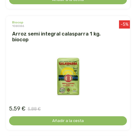
cooperativa del campo virgen de la esperanza
corpore sano
biocop
-5%
108086
cosmo naturel
arroz semi integral calasparra 1 kg.
biocop
cosnature
d shila
deiters
dento produts
derbos
5,59 €
5,88 €
designs for health
Añadir a la cesta
diego camaras- lotero