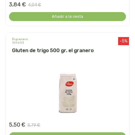
herbalgem
3,84 €
4,04 €
herbes del moli
Añadir a la cesta
herbofarm
el granero
-5%
109633
herbora
gluten de trigo 500 gr. el granero
herbovita
herdibel
hifas de terra
higher living
hijas del sol
5,50 €
5,79 €
holistica