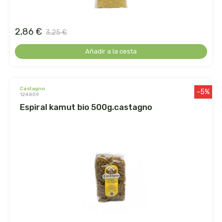
germinal
ginevitex
2,86 €
3,25 €
Añadir a la cesta
granja brunet
granovita
castagno
-5%
124809
gsn
espiral kamut bio 500g.castagno
gumendi
gynea
health aid
heliosar spagyrica