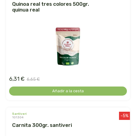
quinoa real tres colores 500gr.
quinua real
dr. hauschka
dulkamara
eco salim
ecomaño
ecomonegros
6,31 €
6,65 €
econaturalintegral
Añadir a la cesta
econostrum
santiveri
ecospirulina
-5%
101304
carnita 300gr. santiveri
ecotambo