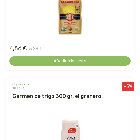
arrasate
artemis
arteoliva
4,86 €
5,28 €
artesania agricola
Añadir a la cesta
auma adhy
el granero
bach original
-5%
109631
germen de trigo 300 gr. el granero
banban
bauck hof
bellsola