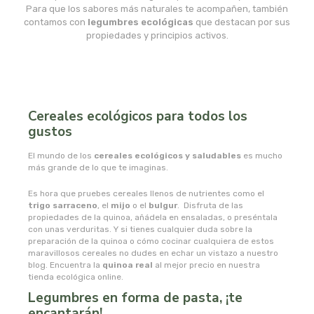
msr laboratorios
Para que los sabores más naturales te acompañen, también
contamos con
legumbres ecológicas
que destacan por sus
propiedades y principios activos.
mundo natural
myconatur
najel
Cereales ecológicos para todos los
gustos
nale
El mundo de los
cereales ecológicos y saludables
es mucho
más grande de lo que te imaginas.
natracare
Es hora que pruebes cereales llenos de nutrientes como el
trigo sarraceno
, el
mijo
o el
bulgur
. Disfruta de las
natruly
propiedades de la quinoa, añádela en ensaladas, o preséntala
con unas verduritas. Y si tienes cualquier duda sobre la
preparación de la quinoa o cómo cocinar cualquiera de estos
natur ozone
maravillosos cereales no dudes en echar un vistazo a nuestro
blog. Encuentra la
quinoa real
al mejor precio en nuestra
tienda ecológica online.
naturabio
Legumbres en forma de pasta, ¡te
encantarán!