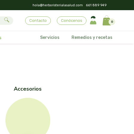
hola@herboristerialasalud.com
661 889 949
Contacto
Conócenos
0
Servicios
Remedios y recetas
s
accesorios