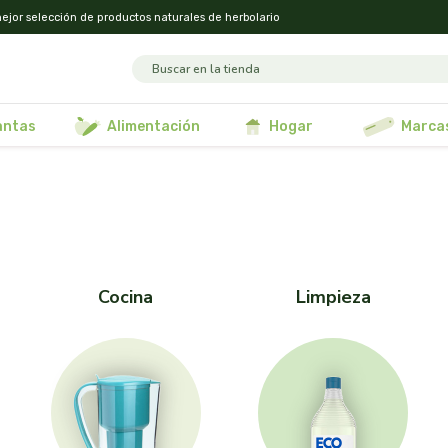
ejor selección de productos naturales de herbolario
lantas
alimentación
hogar
marca
cocina
limpieza