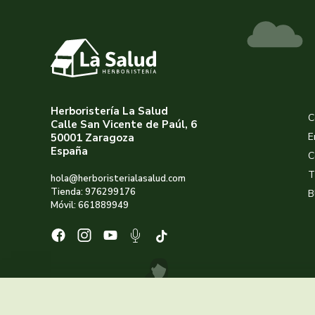
Herboristería La Salud
C
Calle San Vicente de Paúl, 6
E
50001 Zaragoza
España
C
T
hola@herboristerialasalud.com
Tienda: 976299176
B
Móvil: 661889949