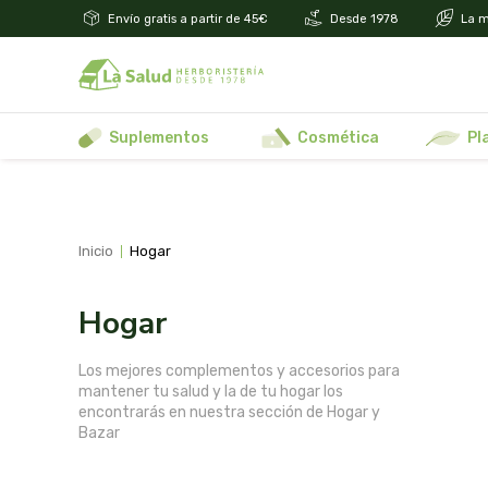
Envío gratis a partir de 45€
Desde 1978
La m
suplementos
cosmética
p
inicio
hogar
hogar
Los mejores complementos y accesorios para
mantener tu salud y la de tu hogar los
encontrarás en nuestra sección de Hogar y
Bazar