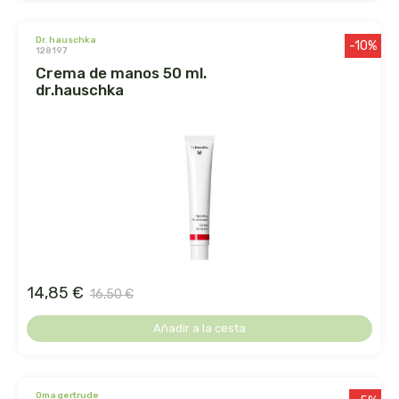
dielisa
dr. hauschka
-10%
128197
crema de manos 50 ml.
dietisa
dr.hauschka
dietmed
dietmil
dioxilife
dis
14,85 €
16,50 €
dismages
Añadir a la cesta
dolores guembe
dr dunner
oma gertrude