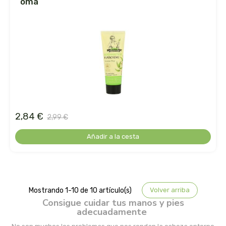
oma
ecover
egle
ekibio
el albar
el buen pastor
2,84 €
2,99 €
Añadir a la cesta
el granero
eladiet
eleven obi
Mostrando 1-10 de 10 artículo(s)
Volver arriba
Consigue cuidar tus manos y pies
adecuadamente
enecta