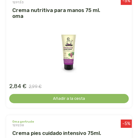
-5%
129133
crema nutritiva para manos 75 ml.
dr. hauschka
oma
dulkamara
eco salim
ecomaño
ecomonegros
2,84 €
econaturalintegral
2,99 €
Añadir a la cesta
econostrum
ecospirulina
oma gertrude
-5%
129238
ecotambo
crema pies cuidado intensivo 75ml.