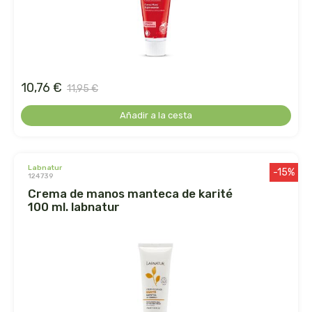
belsi
ben&anna
biarritz
10,76 €
11,95 €
Añadir a la cesta
bifemme
biobel
labnatur
-15%
124739
biobio
crema de manos manteca de karité
100 ml. labnatur
biocop
biofloral
biokap