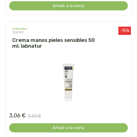
cooperativa del campo virgen de la esperanza
Añadir a la cesta
corpore sano
labnatur
cosmo naturel
-15%
128190
crema manos pieles sensibles 50
ml. labnatur
cosnature
d shila
deiters
dento produts
derbos
3,06 €
3,60 €
designs for health
Añadir a la cesta
diego camaras- lotero