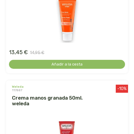
arrasate
artemis
arteoliva
13,45 €
artesania agricola
14,95 €
Añadir a la cesta
auma adhy
bach original
weleda
-10%
117887
banban
crema manos granada 50ml.
weleda
bauck hof
bellsola