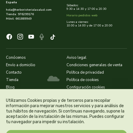
España
faringedol
Sábados:
9:30 a 14:30 y 17:00 a 20:30
hola@herboristerialasalud.com
Tienda: 976299176
Horario pedidos web
feng shui
Móvil: 661889949
Lunes a viernes:
10:00 a 14:00 y de 17:00 a 20:00
feralive
finestra
Conócenos
Aviso legal
fiorentini
Envío a domicilio
Condiciones generales de venta
Contacto
Política de privacidad
fleurymer
Tienda
Política de cookies
Blog
Configuración cookies
forza vitale
Utilizamos Cookies propias y de terceros para recopilar
información para mejorar nuestros servicios y para análisis de
galenatur
tus hábitos de navegación. Si continuas navegando, supone la
aceptación de la instalación de las mismas. Puedes configurar
geamed
tu navegador para impedir su instalación.