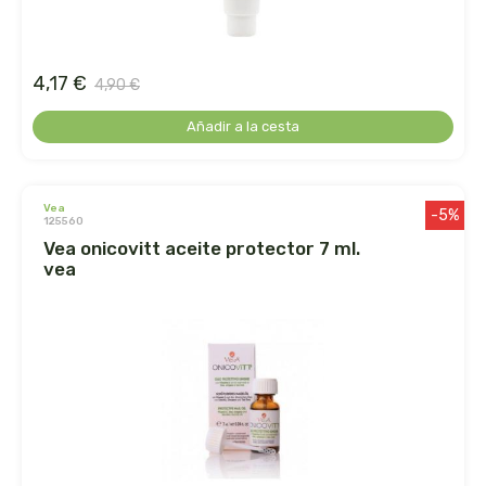
biolasi
biomix
4,17 €
4,90 €
bioserum
Añadir a la cesta
biotta
vea
-5%
125560
biover
vea onicovitt aceite protector 7 ml.
vea
brinkers food
cal valls
calmmabis
camaleon