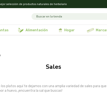
ejor selección de productos naturales de herbolario
lantas
alimentación
hogar
marca
s
sales
de los platos aquí te dejamos con una amplia variedad de sales para qu
or a huevo, ¡encuentra la sal que buscas!