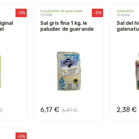
le paludier de guerande
galenatur
-5%
-5%
121488
124046
sal gris fina 1 kg. le
sal del himalaya 1k.
el
paludier de guerande
galenatu
6,17 €
2,38 €
€
6,49 €
-5%