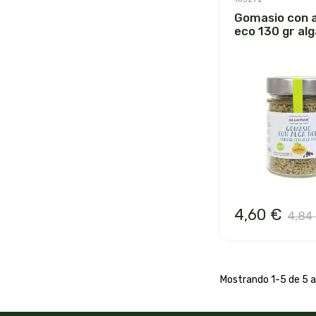
gomasio con alga nori
eco 130 gr al
4,60 €
4,84
Mostrando 1-5 de 5 ar