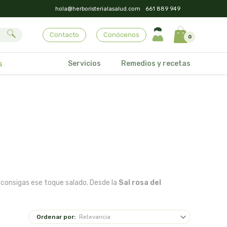
hola@herboristerialasalud.com
661 889 949
Contacto
Conócenos
0
Servicios
Remedios y recetas
s
e consigas ese toque salado. Desde la
Sal rosa del
Ordenar por: