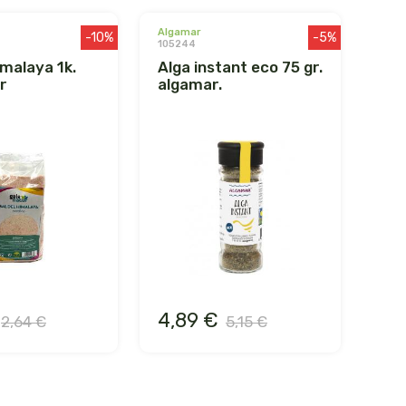
algamar
-10%
-5%
105244
alga instant eco 75 gr.
r
algamar.
4,89 €
2,64 €
5,15 €