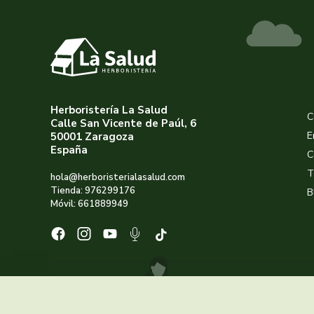
Herboristería La Salud
C
Calle San Vicente de Paúl, 6
E
50001 Zaragoza
España
C
T
hola@herboristerialasalud.com
Tienda: 976299176
B
Móvil: 661889949