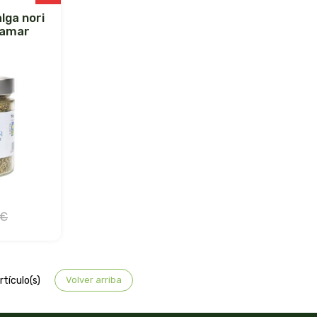
gamar
 €
tículo(s)
Volver arriba