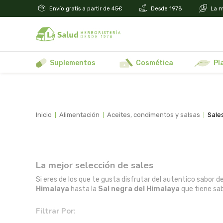
Envío gratis a partir de 45€
Desde 1978
La m
suplementos
cosmética
p
inicio
alimentación
aceites, condimentos y salsas
sale
La mejor selección de sales
Si eres de los que te gusta disfrutar del autentico sabor 
Himalaya
hasta la
Sal negra del Himalaya
que tiene sab
Filtrar Por: