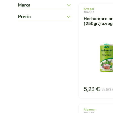
Marca
a.vogel
104807
Precio
herbamare original
(250gr.) a.vog
5,23 €
5,50 
algamar
105272