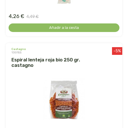
biolasi
4,26 €
4,49 €
biomix
Añadir a la cesta
bioserum
biotta
castagno
-5%
130155
espiral lenteja roja bio 250 gr.
biover
castagno
brinkers food
cal valls
calmmabis
camaleon