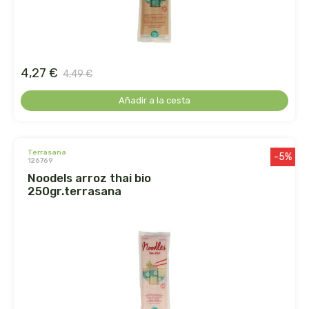
belsi
ben&anna
4,27 €
4,49 €
biarritz
Añadir a la cesta
bifemme
biobel
terrasana
-5%
126769
noodels arroz thai bio
biobio
250gr.terrasana
biocop
biofloral
biokap