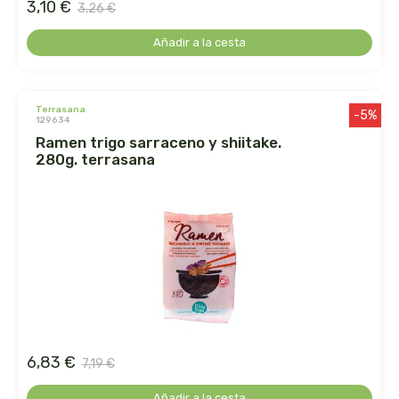
3,10 €
captain kombucha
3,26 €
Añadir a la cesta
carrau y cia- sara
casa ibañez
terrasana
-5%
129634
castagno
ramen trigo sarraceno y shiitake.
280g. terrasana
catalysis
cavalier
cfn
cien por cien natural
como una reina
6,83 €
7,19 €
Añadir a la cesta