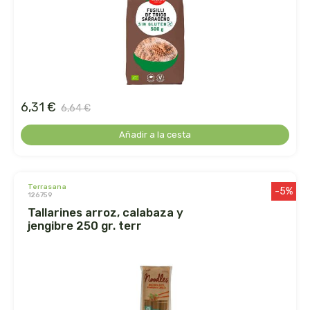
arrasate
artemis
arteoliva
6,31 €
6,64 €
artesania agricola
Añadir a la cesta
auma adhy
terrasana
bach original
-5%
126759
tallarines arroz, calabaza y
banban
jengibre 250 gr. terr
bauck hof
bellsola