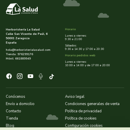
dielisa
dietisa
Horario
Herboristería La Salud
Calle San Vicente de Paúl, 6
Lunes a viernes:
50001 Zaragoza
9:30 a 21:00
dietmed
España
Sábados:
9:30 a 14:30 y 17:00 a 20:30
hola@herboristerialasalud.com
Tienda: 976299176
dietmil
Horario pedidos web
Móvil: 661889949
Lunes a viernes:
10:00 a 14:00 y de 17:00 a 20:00
dioxilife
dis
Conócenos
Aviso legal
dismages
Envío a domicilio
Condiciones generales de venta
Contacto
Política de privacidad
dolores guembe
Tienda
Política de cookies
Blog
Configuración cookies
dr dunner