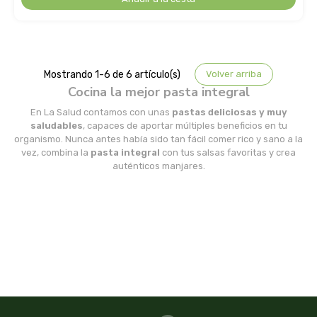
cooperativa del campo virgen de la esperanza
corpore sano
cosmo naturel
Mostrando 1-6 de 6 artículo(s)
Volver arriba
Cocina la mejor pasta integral
cosnature
En La Salud contamos con unas
pastas deliciosas y muy
saludables
, capaces de aportar múltiples beneficios en tu
organismo. Nunca antes había sido tan fácil comer rico y sano a la
d shila
vez, combina la
pasta integral
con tus salsas favoritas y crea
auténticos manjares.
deiters
dento produts
derbos
designs for health
diego camaras- lotero