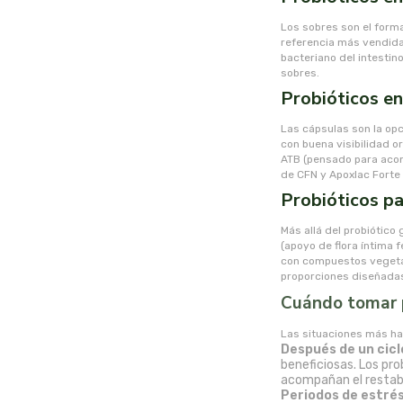
Los sobres son el forma
referencia más vendida 
bacteriano del intestin
sobres.
Probióticos en
Las cápsulas son la op
con buena visibilidad 
ATB (pensado para acomp
de CFN y Apoxlac Forte
Probióticos pa
Más allá del probiótico
(apoyo de flora íntima 
con compuestos vegetal
proporciones diseñadas
Cuándo tomar pr
Las situaciones más hab
Después de un cicl
beneficiosas. Los pr
acompañan el restabl
Periodos de estrés