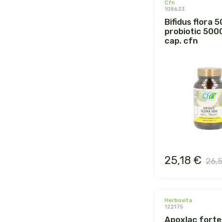
cfn
108633
bifidus flora 5000.
probiotic 500
cap. cfn
25,18 €
26,
herbovita
122175
apoxlac forte 20