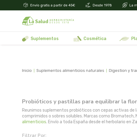
Envío gratis a partir de 45€
Desde 1978
La m
suplementos
cosmética
p
inicio
suplementos alimenticios naturales
digestion y tr
Probióticos y pastillas para equilibrar la flo
Reunimos suplementos probióticos con cepas activas de lacto
comprimidos o sobres solubles. Marcas como Bromatech, Nut
alimenticios
. Envío a toda España desde el herbolario en 
Filtrar Por: