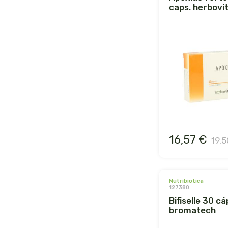
caps. herbovi
16,57 €
19,5
nutribiotica
127380
bifiselle 30 cápsulas.
bromatech