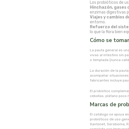
Los probióticos de u
Hinchazón, gases o
enzimas digestivas 
Viajes y cambios d
entorno.
Refuerzo del sist
lo que la flora bien 
Cómo se toman 
La pauta general es una
vivas al intestino sin 
o templada (nunca cali
La duración de la pauta
acompañar situaciones 
fabricantes incluye pau
El probiótico complemen
cebollas, plátano poco
Marcas de prob
El catálogo se apoya e
probióticos de uso gener
Xantonet, Serobioma, Ra