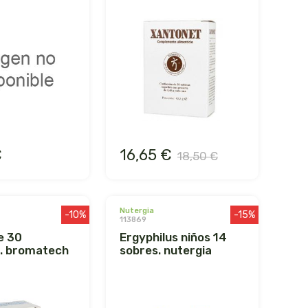
€
16,65 €
18,50 €
nutergia
-10%
-15%
113869
ergyphilus niños 14
s. bromatech
sobres. nutergia