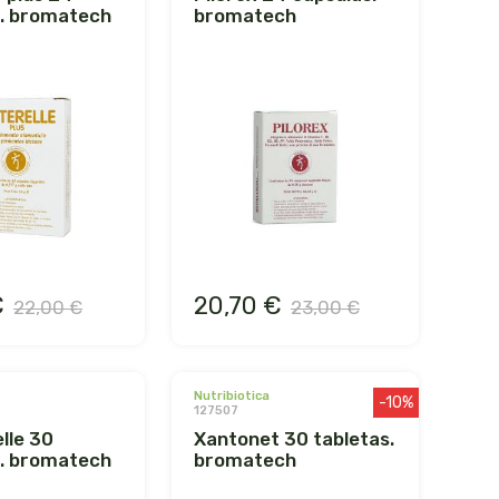
s. bromatech
bromatech
€
20,70 €
22,00 €
23,00 €
nutribiotica
-10%
127507
xantonet 30 tabletas.
s. bromatech
bromatech