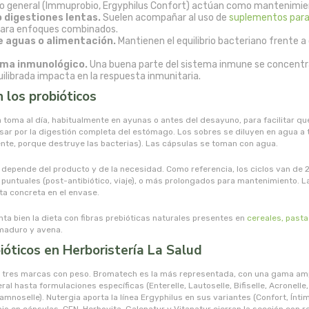
so general (Immuprobio, Ergyphilus Confort) actúan como mantenimie
 digestiones lentas.
Suelen acompañar al uso de
suplementos para
para enfoques combinados.
e aguas o alimentación.
Mantienen el equilibrio bacteriano frente a
ema inmunológico.
Una buena parte del sistema inmune se concentra 
equilibrada impacta en la respuesta inmunitaria.
los probióticos
 toma al día, habitualmente en ayunas o antes del desayuno, para facilitar qu
pasar por la digestión completa del estómago. Los sobres se diluyen en agua 
ente, porque destruye las bacterias). Las cápsulas se toman con agua.
 depende del producto y de la necesidad. Como referencia, los ciclos van de
puntuales (post-antibiótico, viaje), o más prolongados para mantenimiento. L
ta concreta en el envase.
ta bien la dieta con fibras prebióticas naturales presentes en
cereales, past
 maduro y avena.
ióticos en Herboristería La Salud
n tres marcas con peso. Bromatech es la más representada, con una gama am
al hasta formulaciones específicas (Enterelle, Lautoselle, Bifiselle, Acronelle,
mnoselle). Nutergia aporta la línea Ergyphilus en sus variantes (Confort, Íntima