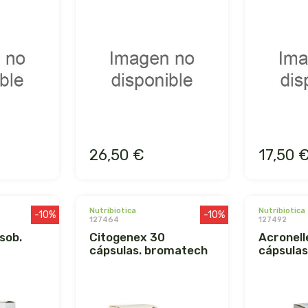
26,50 €
17,50 
nutribiotica
nutribiotica
-10%
-10%
127464
127492
citogenex 30
acronelle 30
cápsulas. bromatech
cápsula