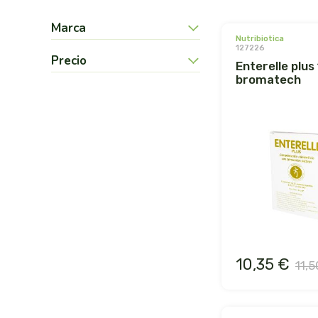
Marca
nutribiotica
127226
Precio
enterelle plus 12 cap.
bromatech
10,35 €
11,5