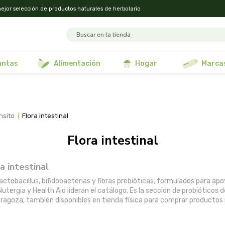
ejor selección de productos naturales de herbolario
lantas
alimentación
hogar
marca
ansito
flora intestinal
flora intestinal
ra intestinal
bacillus, bifidobacterias y fibras prebióticas, formulados para apoyar
ergia y Health Aid lideran el catálogo. Es la sección de probióticos 
Zaragoza, también disponibles en tienda física para comprar productos 