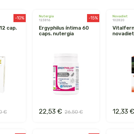
nutergia
novadiet
-10%
-15%
123816
102820
ergyphilus íntima 60
vitalferment 250 ml.
caps. nutergia
novadiet
22,53 €
12,33 
0 €
26,50 €