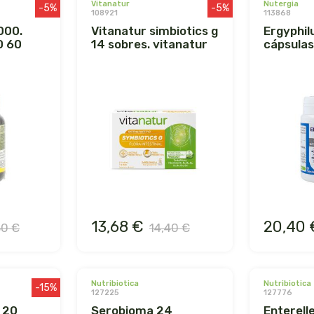
vitanatur
nutergia
-5%
-5%
108921
113868
vitanatur simbiotics g
ergyphilus plus (60
0 60
14 sobres. vitanatur
cápsulas
13,68 €
20,40 
50 €
14,40 €
nutribiotica
nutribiotica
-15%
127225
127776
serobioma 24
enterelle plus 24