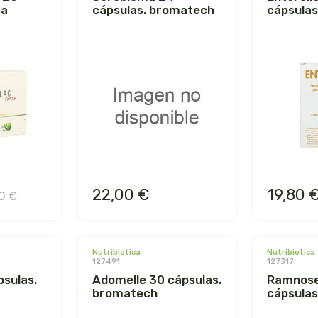
ta
cápsulas. bromatech
cápsula
22,00 €
19,80 
0 €
nutribiotica
nutribiotica
127491
127317
adomelle 30 cápsulas.
ramnoselle 30
bromatech
cápsula