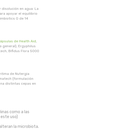
 disolución en agua. La
ara apoyar el equilibrio
imbiotics G de 14
ápsulas de Health Aid
,
o general), Ergyphilus
tech, Bifidus Flora 5000
Íntima de Nutergia
omatech (formulación
na distintas cepas en
ñinas como a las
 este uso)
alteran la microbiota.