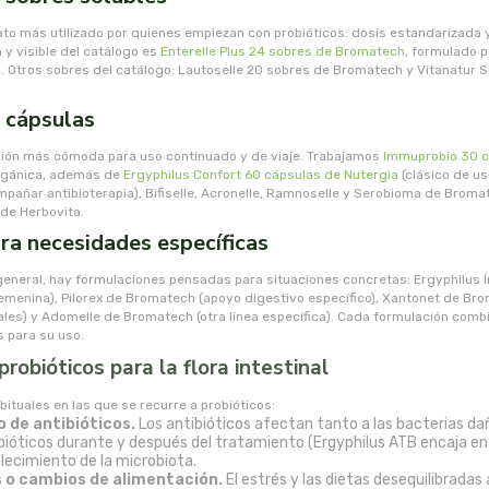
to más utilizado por quienes empiezan con probióticos: dosis estandarizada y
y visible del catálogo es
Enterelle Plus 24 sobres de Bromatech
, formulado p
o. Otros sobres del catálogo: Lautoselle 20 sobres de Bromatech y Vitanatur S
 cápsulas
ción más cómoda para uso continuado y de viaje. Trabajamos
Immuprobio 30 c
orgánica, además de
Ergyphilus Confort 60 cápsulas de Nutergia
(clásico de us
añar antibioterapia), Bifiselle, Acronelle, Ramnoselle y Serobioma de Broma
 de Herbovita.
ra necesidades específicas
 general, hay formulaciones pensadas para situaciones concretas: Ergyphilus 
femenina), Pilorex de Bromatech (apoyo digestivo específico), Xantonet de Br
es) y Adomelle de Bromatech (otra línea específica). Cada formulación combi
 para su uso.
obióticos para la flora intestinal
ituales en las que se recurre a probióticos:
o de antibióticos.
Los antibióticos afectan tanto a las bacterias da
obióticos durante y después del tratamiento (Ergyphilus ATB encaja en
ecimiento de la microbiota.
 o cambios de alimentación.
El estrés y las dietas desequilibradas 