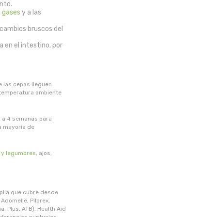
nto.
 gases
y a las
 cambios bruscos del
en el intestino, por
e las cepas lleguen
a temperatura ambiente
 2 a 4 semanas para
a mayoría de
a y legumbres
, ajos,
plia que cubre desde
 Adomelle, Pilorex,
, Plus, ATB). Health Aid