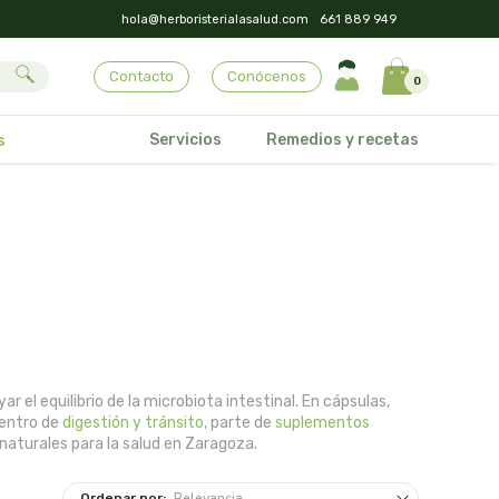
hola@herboristerialasalud.com
661 889 949
Contacto
Conócenos
0
Servicios
Remedios y recetas
s
 el equilibrio de la microbiota intestinal. En cápsulas,
dentro de
digestión y tránsito
, parte de
suplementos
naturales para la salud en Zaragoza.
Ordenar por: