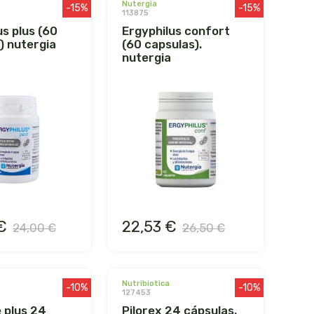
nutergia
-15%
-15%
113875
ergyphilus confort
) nutergia
(60 capsulas).
nutergia
€
22,53 €
24,00 €
26,50 €
nutribiotica
-10%
-10%
127453
pilorex 24 cápsulas.