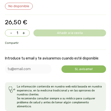
No disponible
aloe pura laboratorios
antiox y nutricosmética
protección solar y mosquitos
conservas, patés y sopas
26,50 €
deporte
bebé y niño
bebidas
alta pasticceria italiana
diy cremas caseras
hormonal y salud sexual
-
+
Añadir a la cesta
alter nativa 3
vías urinarias y próstata
maquillaje
Compartir
amandin
vista y oídos
amapola
Introduce tu email y te avisaremos cuando esté disponible:
Sí, avísame!
ana maria lajusticia
anae
La información contenida en nuestra web está basada en nuestra
experiencia, en la medicina tradicional y en las opiniones de
armonia
nuestros clientes.
Se recomienda consultar siempre a su médico para cualquier
problema de salud y antes de tomar algún complemento
arnidol
alimenticio.