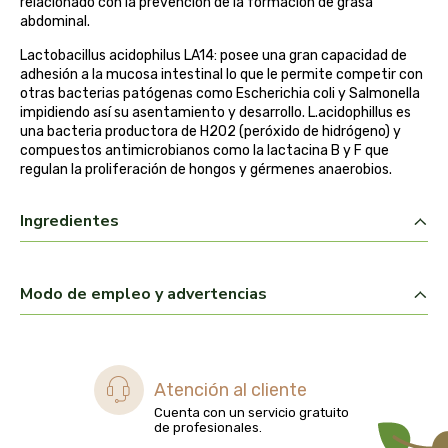
relacionado con la prevención de la formación de grasa
abdominal.
belsi
Lactobacillus acidophilus LA14: posee una gran capacidad de
ben&anna
adhesión a la mucosa intestinal lo que le permite competir con
otras bacterias patógenas como Escherichia coli y Salmonella
impidiendo así su asentamiento y desarrollo. L.acidophillus es
biarritz
una bacteria productora de H2O2 (peróxido de hidrógeno) y
compuestos antimicrobianos como la lactacina B y F que
regulan la proliferación de hongos y gérmenes anaerobios.
bifemme
Ingredientes
biobel
biobio
Modo de empleo y advertencias
biocop
biofloral
Atención al cliente
Cuenta con un servicio gratuito
biokap
de profesionales.