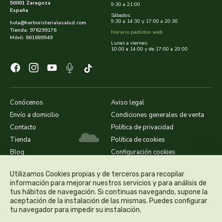
cooperativa del campo virgen de la esperanza
50001 Zaragoza
9:30 a 21:00
España
Sábados:
9:30 a 14:30 y 17:00 a 20:30
hola@herboristerialasalud.com
corpore sano
Tienda: 976299176
Horario pedidos web
Móvil: 661889949
Lunes a viernes:
cosmo naturel
10:00 a 14:00 y de 17:00 a 20:00
cosnature
d shila
Conócenos
Aviso legal
Envío a domicilio
Condiciones generales de venta
deiters
Contacto
Política de privacidad
Tienda
Política de cookies
dento produts
Blog
Configuración cookies
derbos
Utilizamos Cookies propias y de terceros para recopilar
información para mejorar nuestros servicios y para análisis de
tus hábitos de navegación. Si continuas navegando, supone la
designs for health
aceptación de la instalación de las mismas. Puedes configurar
tu navegador para impedir su instalación.
diego camaras- lotero