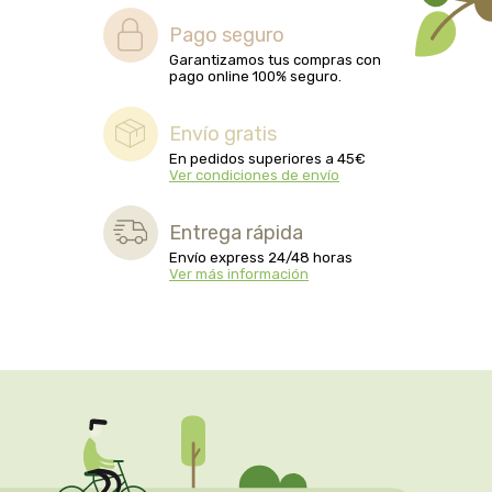
biolasi
Pago seguro
Garantizamos tus compras con
biomix
pago online 100% seguro.
bioserum
Envío gratis
En pedidos superiores a 45€
Ver condiciones de envío
biotta
Entrega rápida
biover
Envío express 24/48 horas
Ver más información
brinkers food
cal valls
calmmabis
camaleon