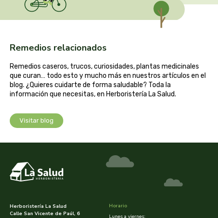
captain kombucha
carrau y cia- sara
Remedios relacionados
casa ibañez
Remedios caseros, trucos, curiosidades, plantas medicinales
que curan… todo esto y mucho más en nuestros artículos en el
castagno
blog. ¿Quieres cuidarte de forma saludable? Toda la
información que necesitas, en Herboristería La Salud.
catalysis
Visitar blog
cavalier
cfn
cien por cien natural
como una reina
Horario
Herboristería La Salud
Calle San Vicente de Paúl, 6
Lunes a viernes: