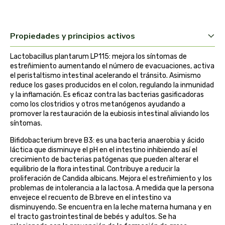
arrasate
Propiedades y principios activos
artemis
Lactobacillus plantarum LP115: mejora los síntomas de
arteoliva
estreñimiento aumentando el número de evacuaciones, activa
el peristaltismo intestinal acelerando el tránsito. Asimismo
reduce los gases producidos en el colon, regulando la inmunidad
artesania agricola
y la inflamación. Es eficaz contra las bacterias gasificadoras
como los clostridios y otros metanógenos ayudando a
auma adhy
promover la restauración de la eubiosis intestinal aliviando los
síntomas.
bach original
Bifidobacterium breve B3: es una bacteria anaerobia y ácido
láctica que disminuye el pH en el intestino inhibiendo así el
crecimiento de bacterias patógenas que pueden alterar el
banban
equilibrio de la flora intestinal. Contribuye a reducir la
proliferación de Candida albicans. Mejora el estreñimiento y los
bauck hof
problemas de intolerancia a la lactosa. A medida que la persona
envejece el recuento de B.breve en el intestino va
disminuyendo. Se encuentra en la leche materna humana y en
bellsola
el tracto gastrointestinal de bebés y adultos. Se ha