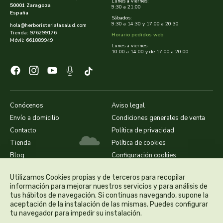
Lunes a viernes:
50001 Zaragoza
biolasi
9:30 a 21:00
España
Sábados:
9:30 a 14:30 y 17:00 a 20:30
hola@herboristerialasalud.com
biomix
Tienda: 976299176
Horario pedidos web
Móvil: 661889949
Lunes a viernes:
10:00 a 14:00 y de 17:00 a 20:00
bioserum
biotta
biover
Conócenos
Aviso legal
Envío a domicilio
Condiciones generales de venta
brinkers food
Contacto
Política de privacidad
Tienda
Política de cookies
cal valls
Blog
Configuración cookies
Utilizamos Cookies propias y de terceros para recopilar
calmmabis
información para mejorar nuestros servicios y para análisis de
tus hábitos de navegación. Si continuas navegando, supone la
camaleon
aceptación de la instalación de las mismas. Puedes configurar
tu navegador para impedir su instalación.