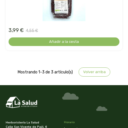
belsi
ben&anna
3,99 €
4,55 €
biarritz
Añadir a la cesta
bifemme
biobel
Mostrando 1-3 de 3 artículo(s)
Volver arriba
biobio
biocop
biofloral
biokap
Horario
Herboristería La Salud
Calle San Vicente de Paúl, 6