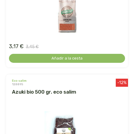
arrasate
artemis
arteoliva
3,17 €
3,45 €
artesania agricola
Añadir a la cesta
auma adhy
eco salim
bach original
-12%
128895
azuki bio 500 gr. eco salim
banban
bauck hof
bellsola