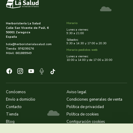
arrasate
artemis
Horario
Herboristería La Salud
Calle San Vicente de Paúl, 6
Lunes a viernes:
50001 Zaragoza
9:30 a 21:00
España
arteoliva
Sábados:
9:30 a 14:30 y 17:00 a 20:30
hola@herboristerialasalud.com
Tienda: 976299176
Horario pedidos web
artesania agricola
Móvil: 661889949
Lunes a viernes:
10:00 a 14:00 y de 17:00 a 20:00
auma adhy
bach original
Conócenos
Aviso legal
banban
Envío a domicilio
Condiciones generales de venta
Contacto
Política de privacidad
bauck hof
Tienda
Política de cookies
Blog
Configuración cookies
bellsola