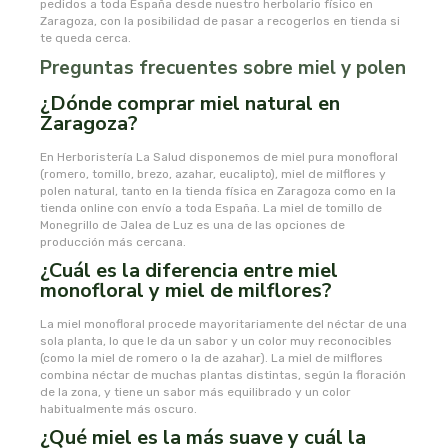
pedidos a toda España desde nuestro herbolario físico en
Zaragoza, con la posibilidad de pasar a recogerlos en tienda si
te queda cerca.
novadiet
Preguntas frecuentes sobre miel y polen
nutergia
¿Dónde comprar miel natural en
Zaragoza?
nutribiotica
En Herboristería La Salud disponemos de miel pura monofloral
(romero, tomillo, brezo, azahar, eucalipto), miel de milflores y
nutrinat
polen natural, tanto en la tienda física en Zaragoza como en la
tienda online con envío a toda España. La miel de tomillo de
Monegrillo de Jalea de Luz es una de las opciones de
nutrinat evolution
producción más cercana.
¿Cuál es la diferencia entre miel
monofloral y miel de milflores?
nutrisport
La miel monofloral procede mayoritariamente del néctar de una
oma gertrude
sola planta, lo que le da un sabor y un color muy reconocibles
(como la miel de romero o la de azahar). La miel de milflores
combina néctar de muchas plantas distintas, según la floración
orballo
de la zona, y tiene un sabor más equilibrado y un color
habitualmente más oscuro.
¿Qué miel es la más suave y cuál la
ortis