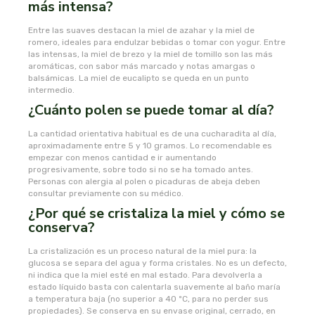
más intensa?
oshadhi
Entre las suaves destacan la miel de azahar y la miel de
romero, ideales para endulzar bebidas o tomar con yogur. Entre
las intensas, la miel de brezo y la miel de tomillo son las más
ozolife
aromáticas, con sabor más marcado y notas amargas o
balsámicas. La miel de eucalipto se queda en un punto
intermedio.
paracelsia
¿Cuánto polen se puede tomar al día?
pesasur
La cantidad orientativa habitual es de una cucharadita al día,
aproximadamente entre 5 y 10 gramos. Lo recomendable es
empezar con menos cantidad e ir aumentando
pharmadiet
progresivamente, sobre todo si no se ha tomado antes.
Personas con alergia al polen o picaduras de abeja deben
consultar previamente con su médico.
phyto-actif
¿Por qué se cristaliza la miel y cómo se
conserva?
phytoadvance
La cristalización es un proceso natural de la miel pura: la
glucosa se separa del agua y forma cristales. No es un defecto,
phytovit s.l.
ni indica que la miel esté en mal estado. Para devolverla a
estado líquido basta con calentarla suavemente al baño maría
a temperatura baja (no superior a 40 ºC, para no perder sus
pingo
propiedades). Se conserva en su envase original, cerrado, en