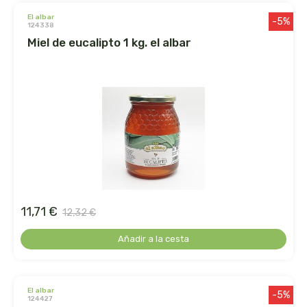
el albar
-5%
124338
dielisa
miel de eucalipto 1 kg. el albar
dietisa
dietmed
dietmil
dioxilife
dis
11,71 €
12,32 €
dismages
Añadir a la cesta
dolores guembe
el albar
-5%
dr dunner
124427