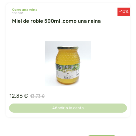
como una reina
jahisil
-10%
135081
miel de roble 500ml .como una reina
jalea de luz
jusnat
kal
keybiological
khadi
12,36 €
13,73 €
kiluva
Añadir a la cesta
la corvette
la flor del pirineo