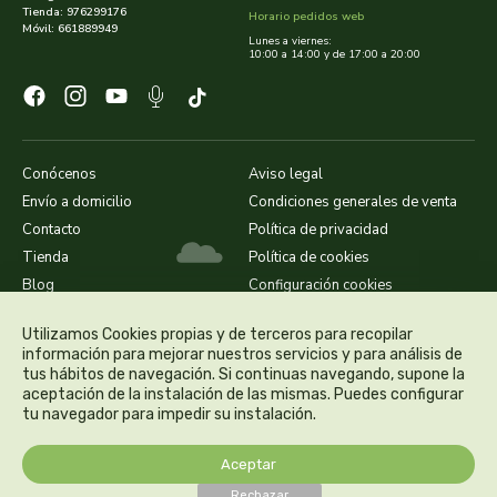
Tienda: 976299176
Horario pedidos web
rapunzel
Móvil: 661889949
Lunes a viernes:
10:00 a 14:00 y de 17:00 a 20:00
rhatma
roha
Conócenos
Aviso legal
rueber
Envío a domicilio
Condiciones generales de venta
Contacto
Política de privacidad
sakai
Tienda
Política de cookies
Blog
Configuración cookies
saludviva
Utilizamos Cookies propias y de terceros para recopilar
salus
información para mejorar nuestros servicios y para análisis de
tus hábitos de navegación. Si continuas navegando, supone la
aceptación de la instalación de las mismas. Puedes configurar
saluz 33
tu navegador para impedir su instalación.
sanavy
Aceptar
Rechazar