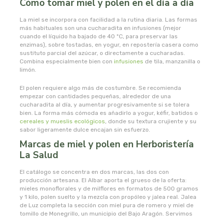
Cómo tomar miel y polen en el día a día
naturata
La miel se incorpora con facilidad a la rutina diaria. Las formas
naturbrush
más habituales son una cucharadita en infusiones (mejor
cuando el líquido ha bajado de 40 ºC, para preservar las
enzimas), sobre tostadas, en yogur, en repostería casera como
naturcid
sustituto parcial del azúcar, o directamente a cucharadas.
Combina especialmente bien con
infusiones
de tila, manzanilla o
limón.
naturcosmetika
El polen requiere algo más de costumbre. Se recomienda
empezar con cantidades pequeñas, alrededor de una
naturgreen
cucharadita al día, y aumentar progresivamente si se tolera
bien. La forma más cómoda es añadirlo a yogur, kéfir, batidos o
naturmil
cereales y mueslis ecológicos
, donde su textura crujiente y su
sabor ligeramente dulce encajan sin esfuerzo.
Marcas de miel y polen en Herboristería
natursoy
La Salud
natysal
El catálogo se concentra en dos marcas, las dos con
producción artesana. El Albar aporta el grueso de la oferta:
mieles monoflorales y de milflores en formatos de 500 gramos
nebula
y 1 kilo, polen suelto y la mezcla con propóleo y jalea real. Jalea
de Luz completa la sección con miel pura de romero y miel de
tomillo de Monegrillo, un municipio del Bajo Aragón. Servimos
nordics