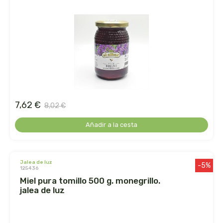
ecover
egle
ekibio
el albar
7,62 €
8,02 €
el buen pastor
Añadir a la cesta
el granero
eladiet
jalea de luz
-5%
125436
miel pura tomillo 500 g. monegrillo.
eleven obi
jalea de luz
enecta