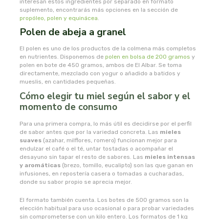
interesan estos ingredientes por separado en formato
madal bal-puris
suplemento, encontrarás más opciones en la sección de
propóleo, polen y equinácea
.
Polen de abeja a granel
mahen
El polen es uno de los productos de la colmena más completos
marcus rohrer
en nutrientes. Disponemos de
polen en bolsa de 200 gramos
y
polen en bote de 450 gramos, ambos de El Albar. Se toma
directamente, mezclado con yogur o añadido a batidos y
marnys
mueslis, en cantidades pequeñas.
Cómo elegir tu miel según el sabor y el
masmi
momento de consumo
Para una primera compra, lo más útil es decidirse por el perfil
medicura
de sabor antes que por la variedad concreta. Las
mieles
suaves
(azahar, milflores, romero) funcionan mejor para
endulzar el café o el té, untar tostadas o acompañar el
mimasa
desayuno sin tapar el resto de sabores. Las
mieles intensas
y aromáticas
(brezo, tomillo, eucalipto) son las que ganan en
infusiones, en repostería casera o tomadas a cucharadas,
mon
donde su sabor propio se aprecia mejor.
monki
El formato también cuenta. Los botes de 500 gramos son la
elección habitual para uso ocasional o para probar variedades
sin comprometerse con un kilo entero. Los formatos de 1 kg