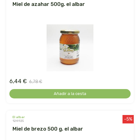
miel de azahar 500g. el albar
dr. hauschka
dulkamara
eco salim
ecomaño
ecomonegros
6,44 €
6,78 €
econaturalintegral
Añadir a la cesta
econostrum
el albar
ecospirulina
-5%
124925
miel de brezo 500 g. el albar
ecotambo