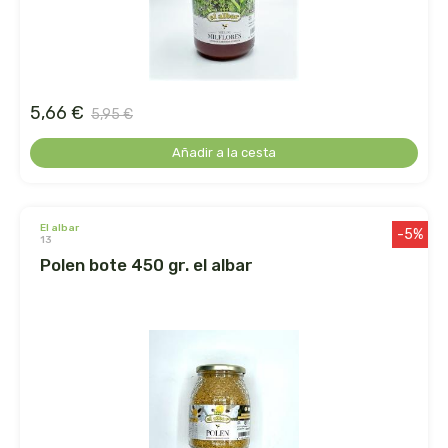
faringedol
feng shui
5,66 €
feralive
5,95 €
Añadir a la cesta
finestra
fiorentini
el albar
-5%
13
fleurymer
polen bote 450 gr. el albar
forza vitale
galenatur
geamed