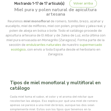
Mostrando 1-17 de 17 artículo(s)
Volver arriba
la salud
Miel pura y polen natural de apicultura
artesana
la via vegana
Reunimos
miel monofloral
de romero, tomillo, brezo, azahar y
eucalipto, miel de milflores, miel con polen, propóleo y jalea real, y
polen de abeja en bolsa o bote. Todo el catálogo procede de
labcatal
apicultura artesana de El Albar y de Jalea de Luz, esta última con
miel pura envasada en Monegrillo (Zaragoza). Forma parte de la
labnatur
sección de
endulzantes naturales
de nuestro
supermercado
ecológico
, con envío a toda España desde el herbolario en
Zaragoza.
laboratorio sys
lactoduero
lamberts
Tipos de miel monofloral y multifloral en
catálogo
lavera
Cada miel toma el sabor, el color y el aroma del néctar que
recolectan las abejas. Eso explica por qué una miel de romero
lcn
apenas se parece a una miel de brezo, aunque las dos sean
simplemente miel. Estos son los tipos que tenemos en la