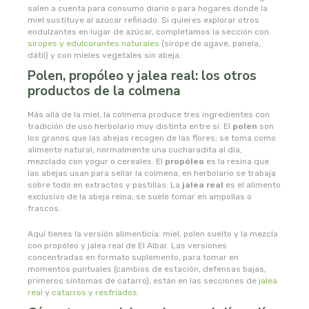
msr laboratorios
salen a cuenta para consumo diario o para hogares donde la
miel sustituye al azúcar refinado. Si quieres explorar otros
endulzantes en lugar de azúcar, completamos la sección con
mundo natural
siropes y edulcorantes naturales
(sirope de agave, panela,
dátil) y con mieles vegetales sin abeja.
Polen, propóleo y jalea real: los otros
myconatur
productos de la colmena
najel
Más allá de la miel, la colmena produce tres ingredientes con
tradición de uso herbolario muy distinta entre sí. El
polen
son
los granos que las abejas recogen de las flores; se toma como
nale
alimento natural, normalmente una cucharadita al día,
mezclado con yogur o cereales. El
propóleo
es la resina que
las abejas usan para sellar la colmena; en herbolario se trabaja
natracare
sobre todo en extractos y pastillas. La
jalea real
es el alimento
exclusivo de la abeja reina; se suele tomar en ampollas o
natruly
frascos.
Aquí tienes la versión alimenticia: miel, polen suelto y la mezcla
natur ozone
con propóleo y jalea real de El Albar. Las versiones
concentradas en formato suplemento, para tomar en
momentos puntuales (cambios de estación, defensas bajas,
naturabio
primeros síntomas de catarro), están en las secciones de
jalea
real
y
catarros y resfriados
.