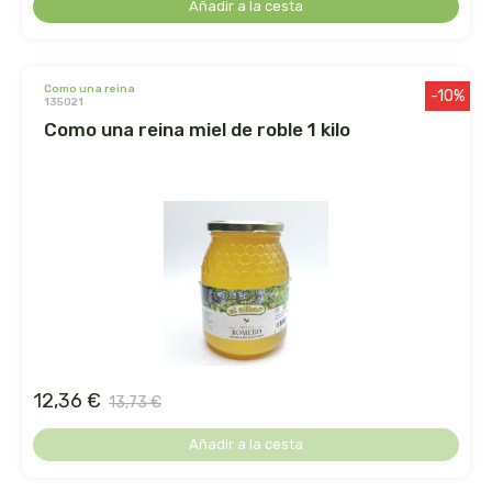
Añadir a la cesta
ihlevital
como una reina
-10%
ihrlich
135021
como una reina miel de roble 1 kilo
ineldea
infutisa
int-salim
integralia
intersa
12,36 €
13,73 €
irisana
Añadir a la cesta
iswari