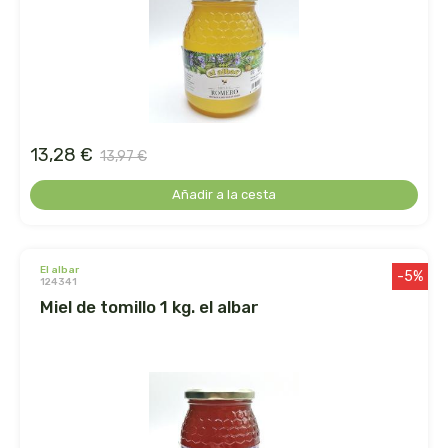
arrasate
artemis
arteoliva
13,28 €
13,97 €
artesania agricola
Añadir a la cesta
auma adhy
el albar
bach original
-5%
124341
miel de tomillo 1 kg. el albar
banban
bauck hof
bellsola