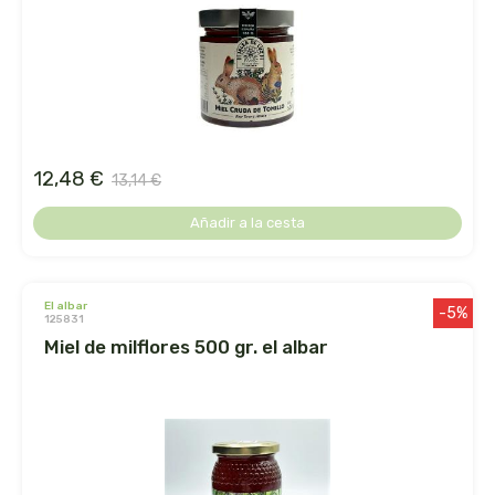
ens
enzime
enzymedica
12,48 €
13,14 €
equisalud
Añadir a la cesta
erlingen
esential arôms
el albar
-5%
125831
miel de milflores 500 gr. el albar
esi
espadiet
establec. las marias