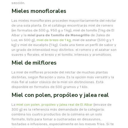
sección.
le pain des fleurs
Mieles monoflorales
le paludier de guerande
Las mieles monoflorales proceden mayoritariamente del néctar
de una sola planta. En el catálogo encontrarás miel de romero
(en formatos de 500 g, 950 g y 1 kg), miel de tomillo (1 kg de El
lemon-pharma s.l.
Albar y la
miel pura de tomillo de Monegrillo
de Jalea de
Luz, en 500 g),
miel de brezo de 1 kg
, miel de azahar (500 g y 1
kg) y miel de eucalipto (1 kg). Cada una tiene un perfil de sabor y
lima
un grado de intensidad muy distintos: el romero y el azahar son
suaves y florales; el brezo y el tomillo, intensos y aromáticos.
Miel de milflores
liposhell
La miel de milflores procede del néctar de muchas plantas
logona
distintas, según floración y zona. Es la opción más versátil y la
más fiel al sabor clásico de la miel sin distinciones. Está
disponible en formatos de 500 gramos y 1 kilo.
lumen
Miel con polen, propóleo y jalea real
luso diete
La
miel con polen, propóleo y jalea real de El Albar
(envase de
300 g) es la referencia más demandada de la categoría:
combina los cuatro productos de la colmena en un solo
machandel
formato, listo para tomar a cucharadas en desayunos,
tostadas o infusiones, especialmente en los meses fríos. Si te