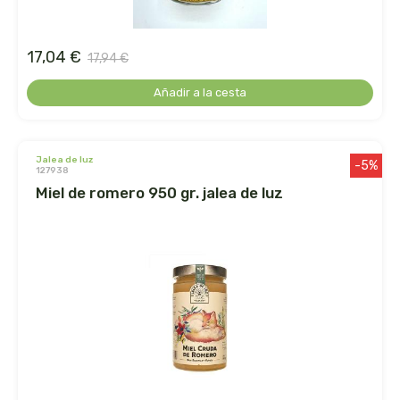
germinal
ginevitex
17,04 €
17,94 €
Añadir a la cesta
granja brunet
granovita
jalea de luz
-5%
127938
gsn
miel de romero 950 gr. jalea de luz
gumendi
gynea
health aid
heliosar spagyrica