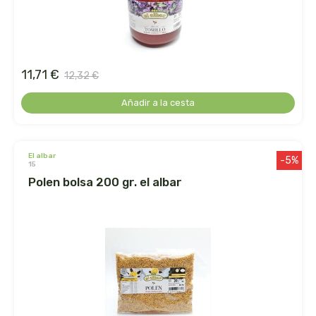
belsi
ben&anna
11,71 €
12,32 €
biarritz
Añadir a la cesta
bifemme
biobel
el albar
-5%
15
polen bolsa 200 gr. el albar
biobio
biocop
biofloral
biokap