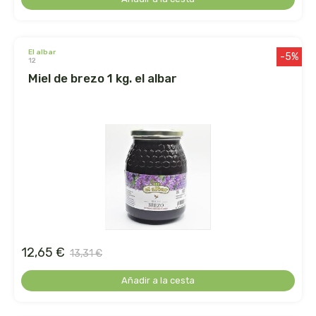
cooperativa del campo virgen de la esperanza
corpore sano
el albar
-5%
12
cosmo naturel
miel de brezo 1 kg. el albar
cosnature
d shila
deiters
dento produts
derbos
12,65 €
13,31 €
designs for health
Añadir a la cesta
diego camaras- lotero