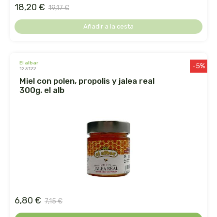
herbalgem
18,20 €
19,17 €
herbes del moli
Añadir a la cesta
herbofarm
el albar
-5%
123122
herbora
miel con polen, propolis y jalea real
300g. el alb
herbovita
herdibel
hifas de terra
higher living
hijas del sol
6,80 €
7,15 €
holistica