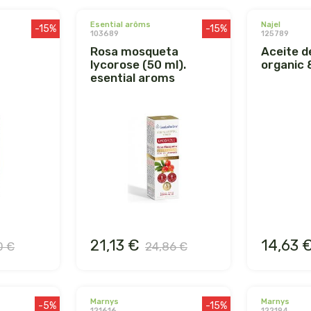
esential arôms
najel
-15%
-15%
103689
125789
rosa mosqueta
aceite de jojoba
lycorose (50 ml).
organic 8
esential aroms
21,13 €
14,63 
0 €
24,86 €
marnys
marnys
-5%
-15%
121616
122194