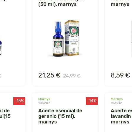
(50 ml). marnys
marnys
21,25 €
8,59 €
€
24,99 €
marnys
marnys
-15%
-14%
103207
103212
aceite esencial de
aceite esencial de
ul(15
geranio (15 ml).
lavandín 
marnys
marnys