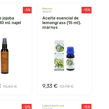
marnys
-5%
-15%
103213
aceite esencial de
0 ml. najel
lemongrass (15 ml).
marnys
€
9,33 €
15,40 €
10,98 €
laboratorio sys
-12%
-15%
127479