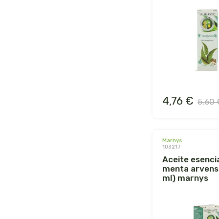
4,76 €
5,60 
marnys
103217
aceite esencial de
menta arvensi
ml) marnys