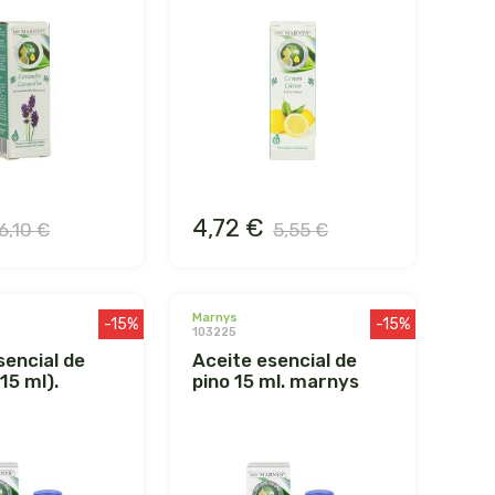
4,72 €
6,10 €
5,55 €
marnys
-15%
-15%
103225
aceite esencial de
15 ml).
pino 15 ml. marnys