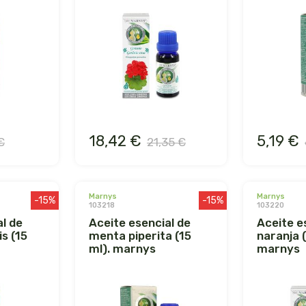
18,42 €
5,19 €
€
21,35 €
marnys
marnys
-15%
-15%
103218
103220
aceite esencial de
aceite esencial de
s (15
menta piperita (15
naranja (
ml). marnys
marnys