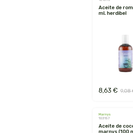
aceite de romero 250
ml. herdibel
8,63 €
9,08 
marnys
103157
aceite de coco
marnys (100 m