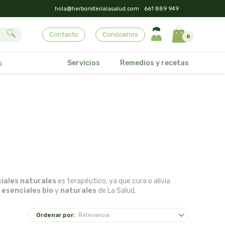
hola@herboristerialasalud.com
661 889 949
Contacto
Conócenos
0
Servicios
Remedios y recetas
s
iales naturales
es terapéutico, ya que cura o alivia
 esenciales bio
y
naturales
de La Salud.
Ordenar por: