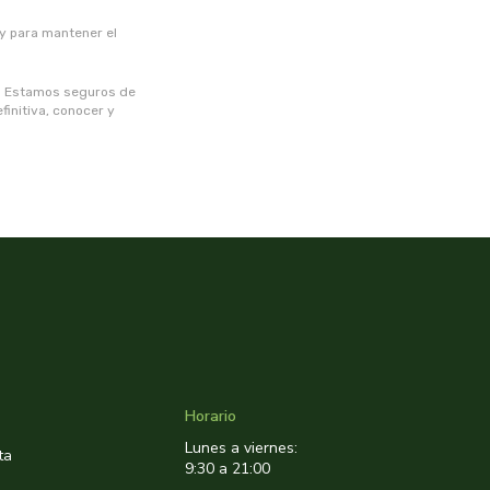
 y para mantener el
do! Estamos seguros de
finitiva, conocer y
Horario
Lunes a viernes:
ta
9:30 a 21:00