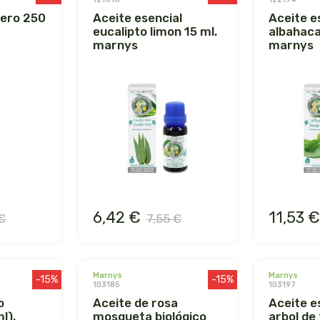
aceite esencial
aceite esencial
eucalipto limon 15 ml.
albahaca
marnys
marnys
6,42 €
11,53 €
€
7,55 €
marnys
marnys
-15%
-15%
103185
103197
aceite de rosa
aceite esencial de
l).
mosqueta biológico
arbol de 