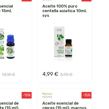
aceite 100% puro
 15ml.
centella asiatica 10ml.
sys
4,99 €
13,10 €
5,90 €
marnys
-15%
-15%
103203
aceite esencial de
te (15 ml).
cipres (15 ml). marnys