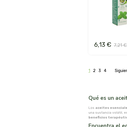
6,13 €
7,21 €
1
2
3
4
Sigui
Qué es un acei
Los
aceites esencial
una sustancia volátil, 
beneficios terapéuti
Encuentra el eq