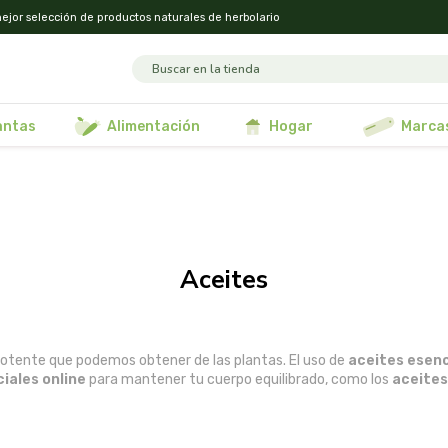
ejor selección de productos naturales de herbolario
lantas
alimentación
hogar
marca
aceites
otente que podemos obtener de las plantas. El uso de
aceites esenc
iales online
para mantener tu cuerpo equilibrado, como los
aceites