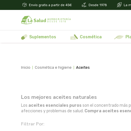
Envío gratis a partir de 45€
Desde 1978
La m
suplementos
cosmética
p
inicio
cosmética e higiene
aceites
Los mejores aceites naturales
Los
aceites esenciales puros
son el concentrado más p
afecciones y problemas de salud.
Compra aceites esenc
Filtrar Por: