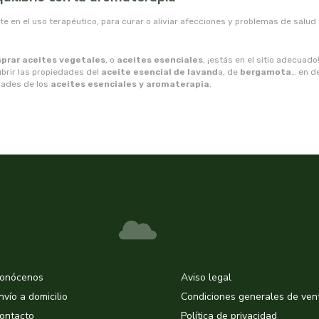
e en el uso terapéutico, para curar o aliviar afecciones y problemas de salud
prar aceites vegetales
, o
aceites esenciales
, ¡estás en el sitio adecua
brir las propiedades del
aceite esencial de lavand
a, de
bergamota
… en de
edades de los
aceites esenciales y aromaterapia
.
onócenos
Aviso legal
nvío a domicilio
Condiciones generales de ven
ontacto
Política de privacidad