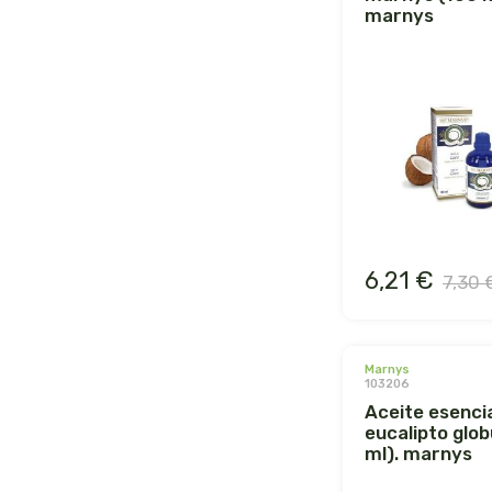
marnys
6,21 €
7,30 
marnys
103206
aceite esencial de
eucalipto glob
ml). marnys