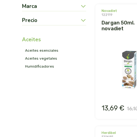
Marca
novadiet
122119
Precio
dargan 50ml.
novadiet
aceites
aceites esenciales
aceites vegetales
humidificadores
13,69 €
16,1
herdibel
121695