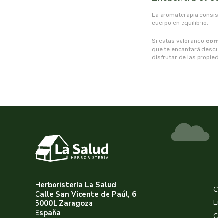
La aromaterapia consist
cuerpo en equilibrio.
Si estas valorando
com
que te encantará descu
disfrutar de las propi
Herboristería La Salud
C
Calle San Vicente de Paúl, 6
E
50001 Zaragoza
España
C