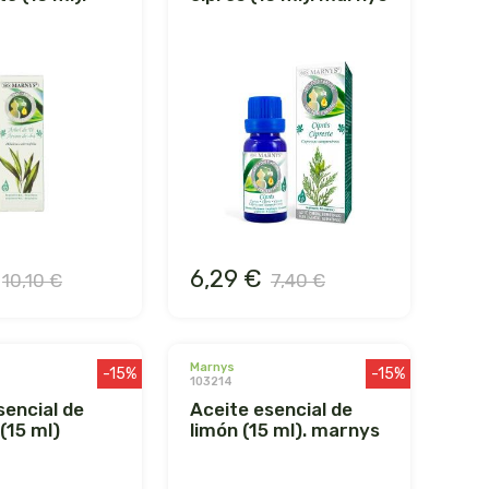
6,29 €
10,10 €
7,40 €
marnys
-15%
-15%
103214
aceite esencial de
(15 ml)
limón (15 ml). marnys