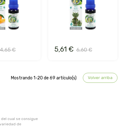
5,61 €
4,65 €
6,60 €
Mostrando 1-20 de 69 artículo(s)
Volver arriba
 del cual se consigue
 variedad de