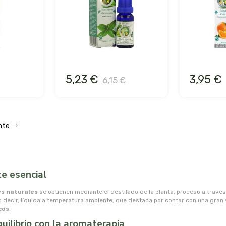
5,23 €
3,95 €
6,15 €
ente
te esencial
es naturales
se obtienen mediante el destilado de la planta, proceso a través
es decir, líquida a temperatura ambiente, que destaca por contar con una gran
cos
.
uilibrio con la aromaterapia