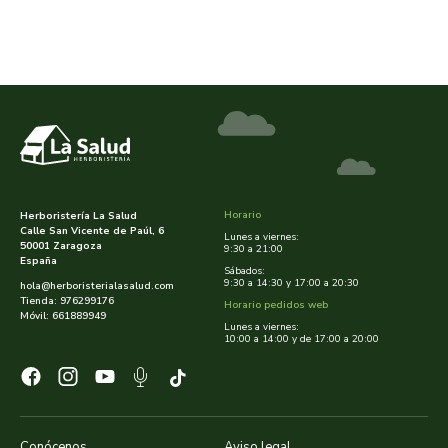
arrasate
artemis
arteoliva
artesania agricola
Horario
Herboristería La Salud
auma adhy
Calle San Vicente de Paúl, 6
Lunes a viernes:
50001 Zaragoza
9:30 a 21:00
España
Sábados:
bach original
9:30 a 14:30 y 17:00 a 20:30
hola@herboristerialasalud.com
Tienda: 976299176
Horario pedidos web
Móvil: 661889949
banban
Lunes a viernes:
10:00 a 14:00 y de 17:00 a 20:00
bauck hof
bellsola
Conócenos
Aviso legal