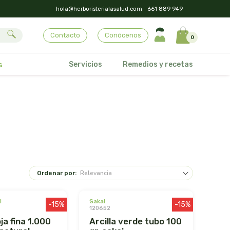
hola@herboristerialasalud.com
661 889 949
Contacto
Conócenos
0
Servicios
Remedios y recetas
s
Ordenar por:
l
sakai
-15%
-15%
120652
arcilla verde tubo 100