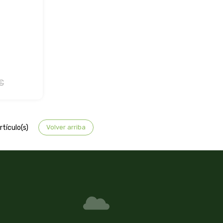
€
tículo(s)
Volver arriba