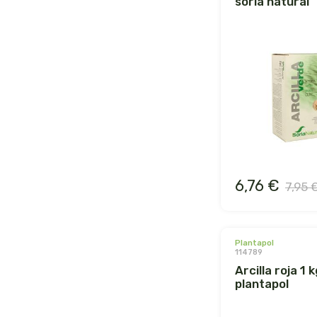
soria natural
6,76 €
7,95 
plantapol
114789
arcilla roja 1 kg.
plantapol