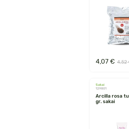
4,07 €
4,52
sakai
129801
arcilla rosa tubo 100
gr. sakai