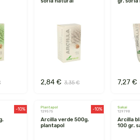
soria natural
gr. soria
2,84 €
7,27 €
€
3,35 €
plantapol
sakai
-10%
-10%
129575
129798
arcilla verde 500g.
arcilla blanca tubo
plantapol
100 gr. s