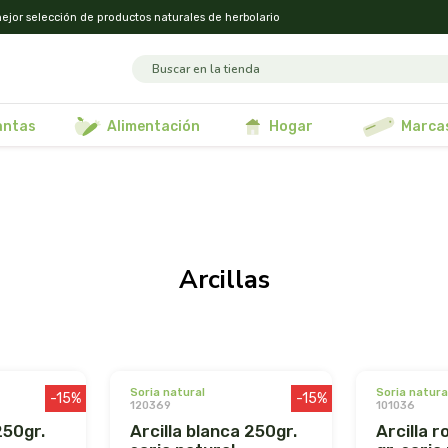
ejor selección de productos naturales de herbolario
lantas
alimentación
hogar
marca
arcillas
soria natural
soria natura
-15%
-15%
120369
101036
arcilla blanca 250gr.
arcilla roja fina 1.000