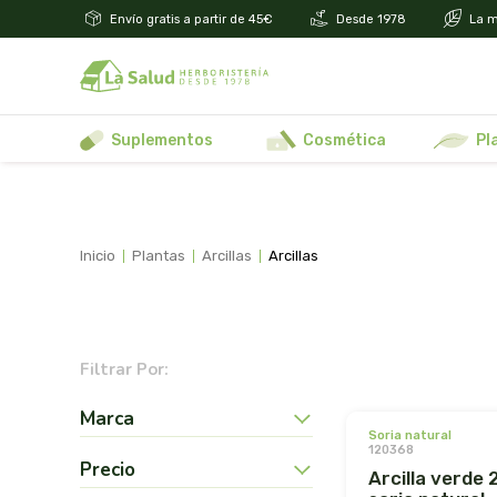
Envío gratis a partir de 45€
Desde 1978
La m
suplementos
cosmética
p
inicio
plantas
arcillas
arcillas
Filtrar Por:
Marca
soria natural
120368
Precio
arcilla verde 250gr.