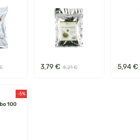
3,79 €
5,94 €
 €
4,21 €
-5%