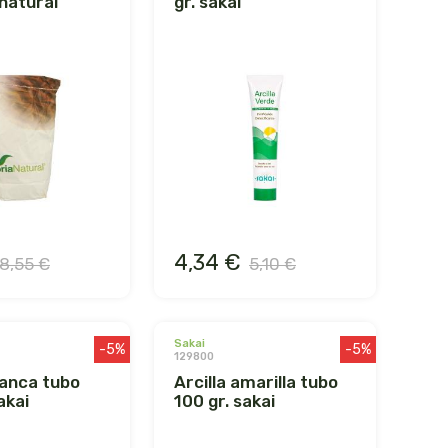
 natural
gr. sakai
4,34 €
8,55 €
5,10 €
sakai
-5%
-5%
129800
arcilla amarilla tubo
akai
100 gr. sakai