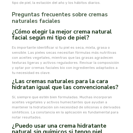
tipo de piel, la estación del año y los hábitos diarios.
oshadhi
Preguntas frecuentes sobre cremas
naturales faciales
ozolife
¿Cómo elegir la mejor crema natural
facial según mi tipo de piel?
paracelsia
Es importante identificar si tu piel es seca, mixta, grasa o
sensible. Las pieles secas necesitan fórmulas más nutritivas
pesasur
con aceites vegetales, mientras que las grasas agradecen
texturas ligeras y activos reguladores. Revisar la composición
y optar por cremas faciales bio con ingredientes adaptados a
pharmadiet
tu necesidad es clave.
¿Las cremas naturales para la cara
phyto-actif
hidratan igual que las convencionales?
Sí, siempre que estén bien formuladas. Muchas incorporan
phytoadvance
aceites vegetales y activos humectantes que ayudan a
mantener la hidratación sin necesidad de siliconas o derivados
sintéticos. La constancia en la aplicación es fundamental para
phytovit s.l.
notar resultados.
¿Puedo usar una crema hidratante
pingo
natural sin químicos si tengo piel