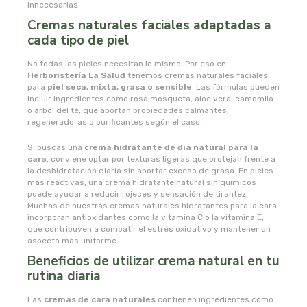
naturata
innecesarias.
Cremas naturales faciales adaptadas a
naturbrush
cada tipo de piel
No todas las pieles necesitan lo mismo. Por eso en
naturcid
Herboristería La Salud
tenemos cremas naturales faciales
para
piel seca, mixta, grasa o sensible
. Las fórmulas pueden
incluir ingredientes como rosa mosqueta, aloe vera, camomila
naturcosmetika
o árbol del té, que aportan propiedades calmantes,
regeneradoras o purificantes según el caso.
naturgreen
Si buscas una
crema hidratante de dia natural para la
cara
, conviene optar por texturas ligeras que protejan frente a
naturmil
la deshidratación diaria sin aportar exceso de grasa. En pieles
más reactivas, una crema hidratante natural sin químicos
puede ayudar a reducir rojeces y sensación de tirantez.
natursoy
Muchas de nuestras cremas naturales hidratantes para la cara
incorporan antioxidantes como la vitamina C o la vitamina E,
que contribuyen a combatir el estrés oxidativo y mantener un
natysal
aspecto más uniforme.
Beneficios de utilizar crema natural en tu
nebula
rutina diaria
Las
cremas de cara naturales
contienen ingredientes como
nordics