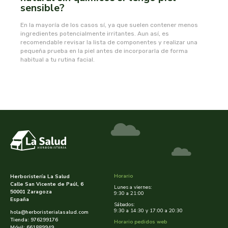
sensible?
plameca
En la mayoría de los casos sí, ya que suelen contener menos
ingredientes potencialmente irritantes. Aun así, es
plantapol
recomendable revisar la lista de componentes y realizar una
pequeña prueba en la piel antes de incorporarla de forma
habitual a tu rutina facial.
plantis
pompeia life
praxis
primeal
protein
Horario
Herboristería La Salud
Calle San Vicente de Paúl, 6
Lunes a viernes:
quinton laboratoirs
50001 Zaragoza
9:30 a 21:00
España
Sábados:
9:30 a 14:30 y 17:00 a 20:30
hola@herboristerialasalud.com
radhe shyam
Tienda: 976299176
Horario pedidos web
Móvil: 661889949