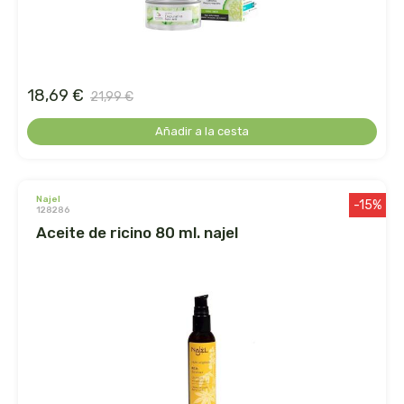
belsi
ben&anna
18,69 €
21,99 €
biarritz
Añadir a la cesta
bifemme
biobel
najel
-15%
128286
aceite de ricino 80 ml. najel
biobio
biocop
biofloral
biokap