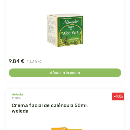
ecover
egle
ekibio
el albar
9,84 €
10,36 €
el buen pastor
Añadir a la cesta
el granero
eladiet
weleda
-10%
117815
crema facial de caléndula 50ml.
eleven obi
weleda
enecta