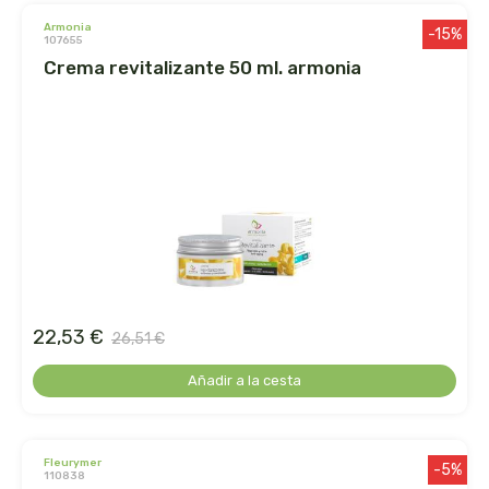
armonia
-15%
107655
dielisa
crema revitalizante 50 ml. armonia
dietisa
dietmed
dietmil
dioxilife
dis
22,53 €
26,51 €
dismages
Añadir a la cesta
dolores guembe
fleurymer
-5%
dr dunner
110838