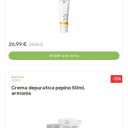
arrasate
artemis
arteoliva
26,99 €
29,99 €
artesania agricola
Añadir a la cesta
auma adhy
armonia
bach original
-15%
107577
crema depurativa pepino 50ml.
banban
armonia
bauck hof
bellsola