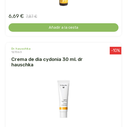
biolasi
6,69 €
7,87 €
biomix
Añadir a la cesta
bioserum
biotta
dr. hauschka
-10%
127063
crema de dia cydonia 30 ml. dr
biover
hauschka
brinkers food
cal valls
calmmabis
camaleon