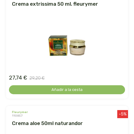
crema extrissima 50 ml. fleurymer
dr. hauschka
dulkamara
eco salim
ecomaño
ecomonegros
27,74 €
29,20 €
econaturalintegral
Añadir a la cesta
econostrum
fleurymer
ecospirulina
-5%
110857
crema aloe 50ml naturandor
ecotambo