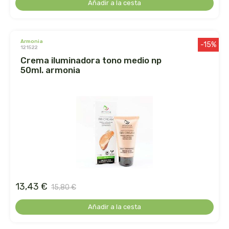
Añadir a la cesta
ihlevital
armonia
-15%
ihrlich
121522
crema iluminadora tono medio np
50ml. armonia
ineldea
infutisa
int-salim
integralia
intersa
13,43 €
15,80 €
irisana
Añadir a la cesta
iswari