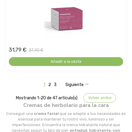
madal bal-puris
mahen
marcus rohrer
marnys
31,79 €
37,40 €
Añadir a la cesta
masmi
medicura
1
2
3
Siguiente
mimasa
Mostrando 1-20 de 47 artículo(s)
Volver arriba
Cremas de herbolario para la cara
mon
Conseguir una
crema facial
que se adapte a tus necesidades es
esencial para mantener tu rostro vivo, luminoso y sin
monki
imperfecciones. Encuentra la crema hidratante natural que
necesitas según tu tipo de piel:
antiedad
,
hidratante
,
con