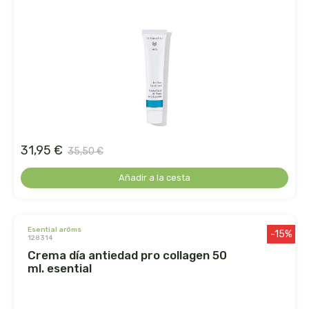
le pain des fleurs
le paludier de guerande
lemon-pharma s.l.
lima
31,95 €
liposhell
35,50 €
Añadir a la cesta
logona
lumen
esential arôms
-15%
128314
luso diete
crema día antiedad pro collagen 50
ml. esential
machandel