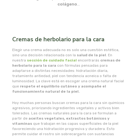
msr laboratorios
colágeno
…
mundo natural
myconatur
Cremas de herbolario para la cara
najel
Elegir una crema adecuada no es solo una cuestión estética,
sino una decisión relacionada con la
salud de la piel
. En
nuestra
sección de cuidado facial
encontrarás
cremas de
nale
herbolario para la cara
con fórmulas pensadas para
adaptarse a distintas necesidades: hidratación diaria,
tratamiento antiedad, piel con tendencia acneica o falta de
natracare
luminosidad. La clave está en escoger una crema natural facial
que
respete el equilibrio cutáneo y acompañe el
funcionamiento natural de la piel.
natruly
Hoy muchas personas buscan cremas para la cara sin quimicos
natur ozone
agresivos, priorizando ingredientes vegetales y activos bien
tolerados. Las cremas naturales para la cara se formulan a
partir de
aceites vegetales, extractos botánicos y
naturabio
vitaminas
que trabajan en las capas superficiales de la piel
favoreciendo una hidratación progresiva y duradera. Esto
permite cuidar el rostro sin sobrecargarlo con sustancias