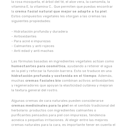
la rosa mosqueta, el árbol del té, el aloe vera, la camomila, la
vitamina E, la vitamina C… Que permiten que puedas encontrar
la
crema facial natural que mejor se adapte a tu piel
.
novadiet
Estos compuestos vegetales les otorgan a las cremas las
siguientes propiedades:
nutergia
- Hidratación profunda y duradera
- Antioxidantes
nutribiotica
- Para acné e impurezas
- Calmantes y anti rojeces
- Anti edad y anti machas
nutrinat
Las fórmulas basadas en ingredientes vegetales actúan como
humectantes para cosmética
, ayudando a retener el agua
nutrinat evolution
en la piel y reforzar la función barrera. Esto se traduce en una
hidratación profunda y sostenida en el tiempo
. Además,
muchas
cremas faciales bio
combinan activos antioxidantes
nutrisport
y regeneradores que apoyan la elasticidad cutánea y mejoran
la textura general del rostro.
oma gertrude
Algunas cremas de cara naturales pueden considerarse
cremas medicinales para la piel
en el sentido tradicional del
orballo
herbolario: productos con ingredientes calmantes o
purificantes pensados para piel con impurezas, tendencia
acneica o pequeñas irritaciones. Al elegir entre las mejores
ortis
cremas naturales para la cara, es importante tener en cuenta el