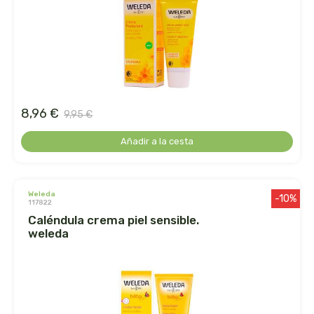
ens
enzime
enzymedica
8,96 €
9,95 €
equisalud
Añadir a la cesta
erlingen
esential arôms
weleda
-10%
117822
caléndula crema piel sensible.
esi
weleda
espadiet
establec. las marias