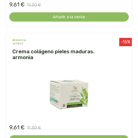
herbalgem
9,61 €
11,30 €
herbes del moli
Añadir a la cesta
herbofarm
armonia
-15%
121407
herbora
crema colágeno pieles maduras.
armonia
herbovita
herdibel
hifas de terra
higher living
hijas del sol
9,61 €
11,30 €
holistica