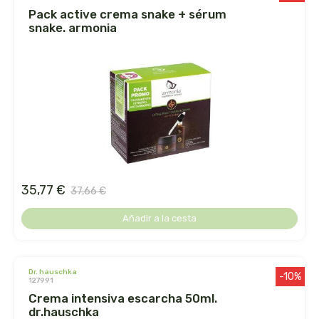
pack active crema snake + sérum
la salud
snake. armonia
la via vegana
labcatal
labnatur
laboratorio sys
35,77 €
37,66 €
lactoduero
Añadir a la cesta
lamberts
lavera
dr. hauschka
-10%
127991
crema intensiva escarcha 50ml.
lcn
dr.hauschka