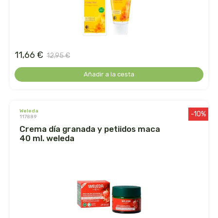
faringedol
feng shui
11,66 €
feralive
12,95 €
Añadir a la cesta
finestra
fiorentini
weleda
-10%
117889
fleurymer
crema día granada y petiidos maca
40 ml. weleda
forza vitale
galenatur
geamed