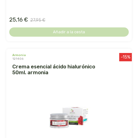
germinal
ginevitex
25,16 €
27,95 €
Añadir a la cesta
granja brunet
granovita
armonia
-15%
121406
gsn
crema esencial ácido hialurónico
50ml. armonia
gumendi
gynea
health aid
heliosar spagyrica