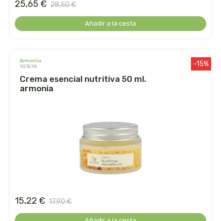
25,65 €
captain kombucha
28,50 €
Añadir a la cesta
carrau y cia- sara
casa ibañez
armonia
-15%
107578
castagno
crema esencial nutritiva 50 ml.
armonia
catalysis
cavalier
cfn
cien por cien natural
como una reina
15,22 €
17,90 €
Añadir a la cesta