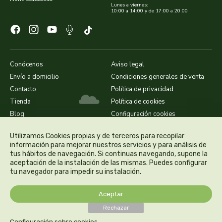
Lunes a viernes:
rapunzel
10:00 a 14:00 y de 17:00 a 20:00
rhatma
roha
Conócenos
Aviso legal
Envío a domicilio
Condiciones generales de venta
rueber
Contacto
Política de privacidad
Tienda
Política de cookies
sakai
Blog
Configuración cookies
saludviva
Utilizamos Cookies propias y de terceros para recopilar
información para mejorar nuestros servicios y para análisis de
tus hábitos de navegación. Si continuas navegando, supone la
salus
aceptación de la instalación de las mismas. Puedes configurar
tu navegador para impedir su instalación.
saluz 33
Aceptar
sanavy
Rechazar
Configuración sobre cookies