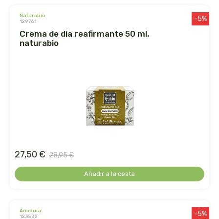
naturabio
jahisil
-5%
129761
crema de dia reafirmante 50 ml.
jalea de luz
naturabio
jusnat
kal
keybiological
khadi
27,50 €
28,95 €
kiluva
Añadir a la cesta
la corvette
la flor del pirineo
armonia
-5%
123532