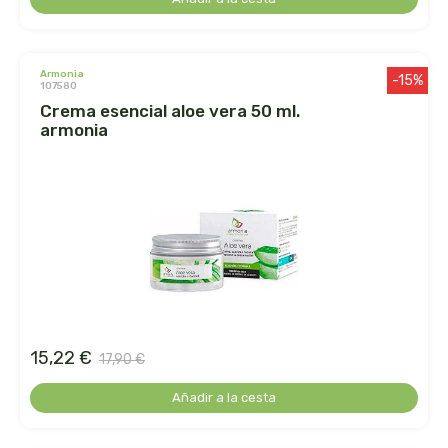
cooperativa del campo virgen de la esperanza
corpore sano
armonia
-15%
107580
cosmo naturel
crema esencial aloe vera 50 ml.
armonia
cosnature
d shila
deiters
dento produts
derbos
15,22 €
17,90 €
designs for health
Añadir a la cesta
diego camaras- lotero