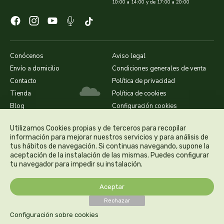
naturata
10:00 a 14:00 y de 17:00 a 20:00
naturbrush
naturcid
Conócenos
Aviso legal
Envío a domicilio
Condiciones generales de venta
naturcosmetika
Contacto
Política de privacidad
Tienda
Política de cookies
naturgreen
Blog
Configuración cookies
naturmil
Utilizamos Cookies propias y de terceros para recopilar
información para mejorar nuestros servicios y para análisis de
tus hábitos de navegación. Si continuas navegando, supone la
natursoy
aceptación de la instalación de las mismas. Puedes configurar
tu navegador para impedir su instalación.
natysal
Aceptar
nebula
Rechazar
Configuración sobre cookies
nordics