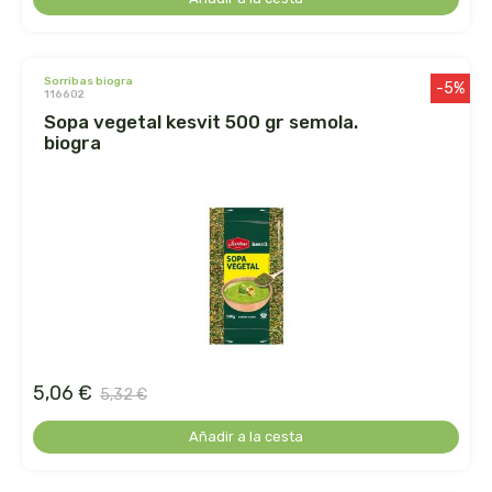
cooperativa del campo virgen de la esperanza
corpore sano
sorribas biogra
-5%
116602
cosmo naturel
sopa vegetal kesvit 500 gr semola.
biogra
cosnature
d shila
deiters
dento produts
derbos
5,06 €
5,32 €
designs for health
Añadir a la cesta
diego camaras- lotero