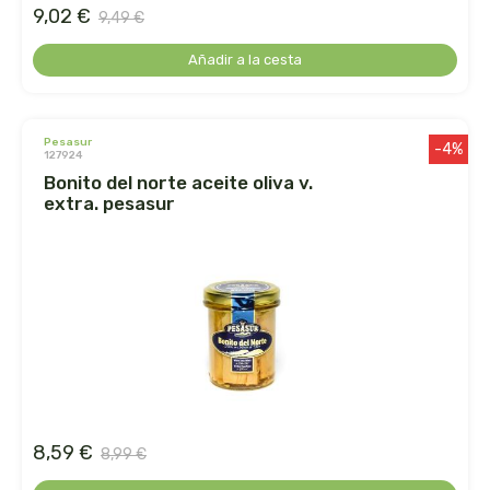
herbalgem
9,02 €
9,49 €
herbes del moli
Añadir a la cesta
herbofarm
pesasur
-4%
127924
herbora
bonito del norte aceite oliva v.
extra. pesasur
herbovita
herdibel
hifas de terra
higher living
hijas del sol
8,59 €
8,99 €
holistica