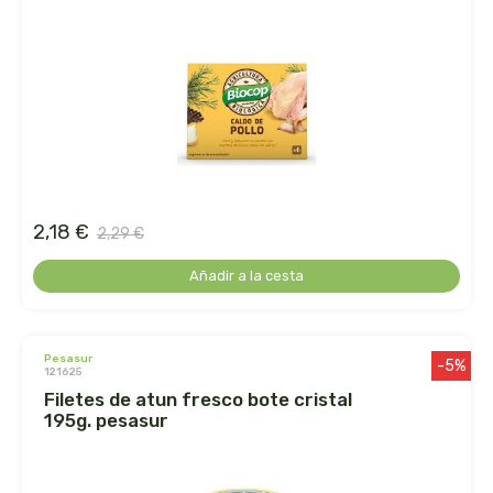
ecover
egle
ekibio
el albar
2,18 €
2,29 €
el buen pastor
Añadir a la cesta
el granero
eladiet
pesasur
-5%
121625
filetes de atun fresco bote cristal
eleven obi
195g. pesasur
enecta