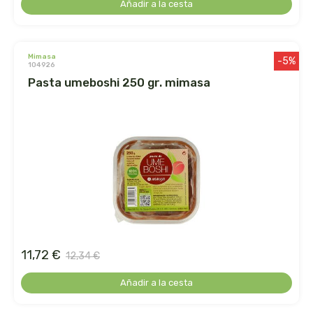
Añadir a la cesta
ihlevital
mimasa
-5%
ihrlich
104926
pasta umeboshi 250 gr. mimasa
ineldea
infutisa
int-salim
integralia
intersa
11,72 €
12,34 €
irisana
Añadir a la cesta
iswari