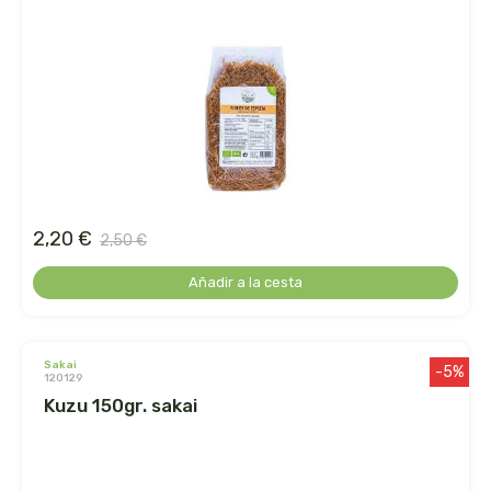
le pain des fleurs
le paludier de guerande
lemon-pharma s.l.
lima
2,20 €
liposhell
2,50 €
Añadir a la cesta
logona
lumen
sakai
-5%
120129
luso diete
kuzu 150gr. sakai
machandel