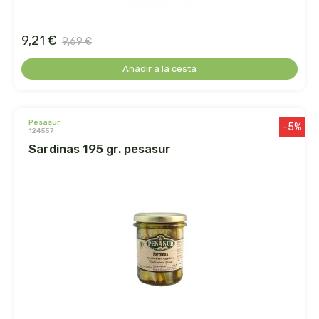
biolasi
9,21 €
9,69 €
biomix
Añadir a la cesta
bioserum
biotta
pesasur
-5%
124557
sardinas 195 gr. pesasur
biover
brinkers food
cal valls
calmmabis
camaleon