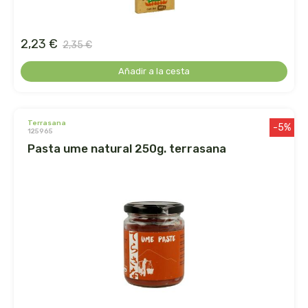
germinal
ginevitex
2,23 €
2,35 €
Añadir a la cesta
granja brunet
granovita
terrasana
-5%
125965
gsn
pasta ume natural 250g. terrasana
gumendi
gynea
health aid
heliosar spagyrica