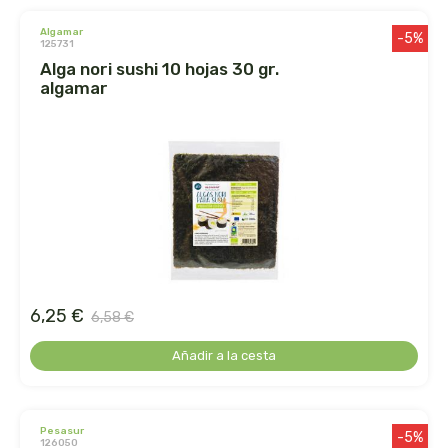
algamar
jahisil
-5%
125731
alga nori sushi 10 hojas 30 gr.
jalea de luz
algamar
jusnat
kal
keybiological
khadi
6,25 €
6,58 €
kiluva
Añadir a la cesta
la corvette
la flor del pirineo
pesasur
-5%
126050