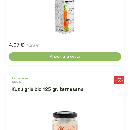
arrasate
artemis
arteoliva
4,07 €
4,28 €
artesania agricola
Añadir a la cesta
auma adhy
terrasana
bach original
-5%
128212
kuzu gris bio 125 gr. terrasana
banban
bauck hof
bellsola