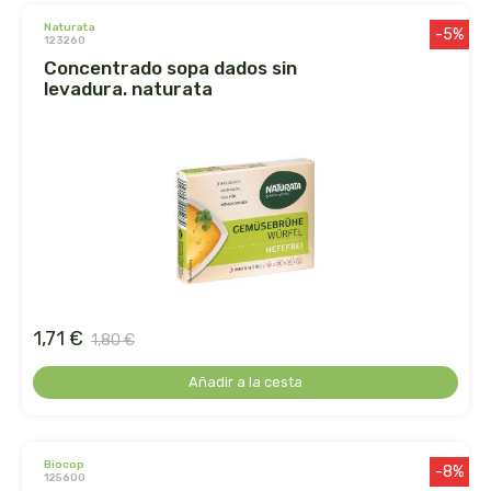
naturata
-5%
123260
dielisa
concentrado sopa dados sin
levadura. naturata
dietisa
dietmed
dietmil
dioxilife
dis
1,71 €
1,80 €
dismages
Añadir a la cesta
dolores guembe
biocop
-8%
dr dunner
125600