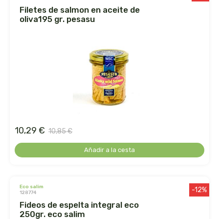
filetes de salmon en aceite de
la salud
oliva195 gr. pesasu
la via vegana
labcatal
labnatur
laboratorio sys
10,29 €
10,85 €
lactoduero
Añadir a la cesta
lamberts
lavera
eco salim
-12%
128774
fideos de espelta integral eco
lcn
250gr. eco salim