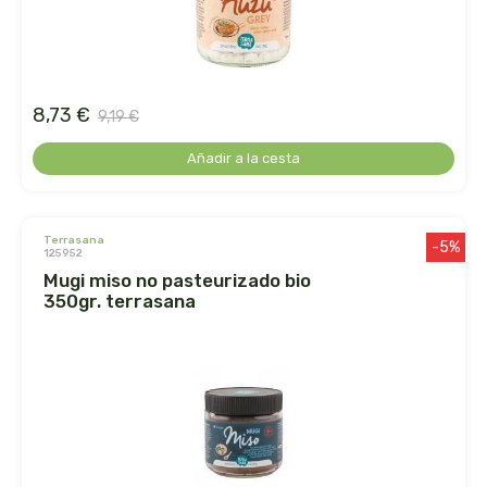
belsi
ben&anna
8,73 €
9,19 €
biarritz
Añadir a la cesta
bifemme
biobel
terrasana
-5%
125952
mugi miso no pasteurizado bio
biobio
350gr. terrasana
biocop
biofloral
biokap