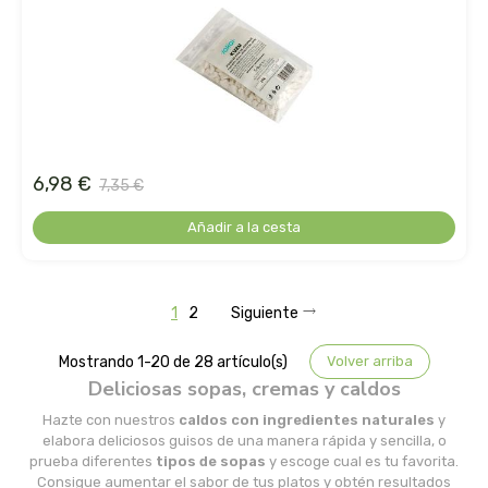
madal bal-puris
mahen
marcus rohrer
marnys
6,98 €
7,35 €
Añadir a la cesta
masmi
medicura
1
2
Siguiente
mimasa
Mostrando 1-20 de 28 artículo(s)
Volver arriba
Deliciosas sopas, cremas y caldos
mon
Hazte con nuestros
caldos con ingredientes naturales
y
elabora deliciosos guisos de una manera rápida y sencilla, o
monki
prueba diferentes
tipos de
sopas
y escoge cual es tu favorita.
Consigue aumentar el sabor de tus platos y obtén resultados