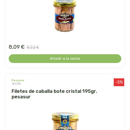
ens
enzime
enzymedica
8,09 €
8,52 €
equisalud
Añadir a la cesta
erlingen
esential arôms
pesasur
-5%
121775
filetes de caballa bote cristal 195gr.
esi
pesasur
espadiet
establec. las marias