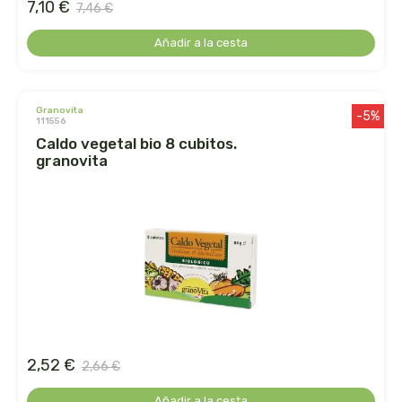
7,10 €
captain kombucha
7,46 €
Añadir a la cesta
carrau y cia- sara
casa ibañez
granovita
-5%
111556
castagno
caldo vegetal bio 8 cubitos.
granovita
catalysis
cavalier
cfn
cien por cien natural
como una reina
2,52 €
2,66 €
Añadir a la cesta