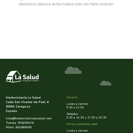
msr laboratorios
deliciosos ¡Nunca antes había sido tan fácil cocinar!
mundo natural
myconatur
najel
nale
natracare
natruly
Horario
Herboristería La Salud
Calle San Vicente de Paúl, 6
natur ozone
Lunes a viernes:
50001 Zaragoza
9:30 a 21:00
España
Sábados:
9:30 a 14:30 y 17:00 a 20:30
naturabio
hola@herboristerialasalud.com
Tienda: 976299176
Horario pedidos web
Móvil: 661889949
Lunes a viernes: