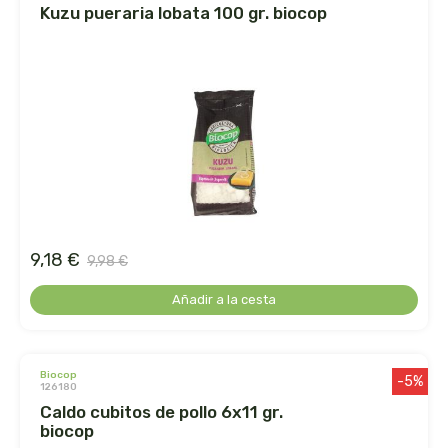
kuzu pueraria lobata 100 gr. biocop
dr. hauschka
dulkamara
eco salim
ecomaño
ecomonegros
9,18 €
9,98 €
econaturalintegral
Añadir a la cesta
econostrum
biocop
ecospirulina
-5%
126180
caldo cubitos de pollo 6x11 gr.
ecotambo
biocop