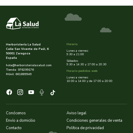
rapunzel
rhatma
roha
Horario
Herboristería La Salud
Calle San Vicente de Paúl, 6
rueber
Lunes a viernes:
50001 Zaragoza
9:30 a 21:00
España
Sábados:
sakai
9:30 a 14:30 y 17:00 a 20:30
hola@herboristerialasalud.com
Tienda: 976299176
Horario pedidos web
Móvil: 661889949
Lunes a viernes:
saludviva
10:00 a 14:00 y de 17:00 a 20:00
salus
saluz 33
Conócenos
Aviso legal
Envío a domicilio
Condiciones generales de venta
sanavy
Contacto
Política de privacidad