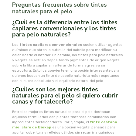
Preguntas frecuentes sobre tintes
naturales para el pelo
oshadhi
¿Cuál es la diferencia entre los tintes
ozolife
capilares convencionales y los tintes
para pelo naturales?
paracelsia
Los
tintes capilare
s convencionales
suelen utilizar agentes
químicos que abren la cutícula del cabello para modificar su
color desde el interior. En cambio, los tintes para pelo naturales
pesasur
y vegetales actúan depositando pigmentos de origen vegetal
sobre la fibra capilar sin alterar de forma agresiva su
pharmadiet
estructura. Esto los convierte en una opción interesante para
quienes buscan un tinte de cabello naturista más respetuoso
con el cuero cabelludo y el equilibrio natural del pelo.
phyto-actif
¿Cuáles son los mejores tintes
naturales para el pelo si quiero cubrir
canas y fortalecerlo?
phytoadvance
Entre los mejores tintes naturales para el pelo destacan
phytovit s.l.
aquellos formulados con plantas tintóreas combinadas con
ingredientes fortalecedores. Por ejemplo, el
tinte castaño
miel claro de
Biokap
es una opción vegetal pensada para
pingo
aportar cobertura y reflejos cálidos sin recurrir a químicos