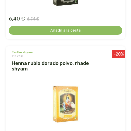
germinal
ginevitex
6,40 €
6,74 €
Añadir a la cesta
granja brunet
granovita
radhe shyam
-20%
114948
gsn
henna rubio dorado polvo. rhade
shyam
gumendi
gynea
health aid
heliosar spagyrica