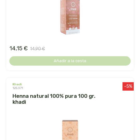
arrasate
artemis
arteoliva
14,15 €
14,90 €
artesania agricola
Añadir a la cesta
auma adhy
khadi
bach original
-5%
125371
henna natural 100% pura 100 gr.
banban
khadi
bauck hof
bellsola