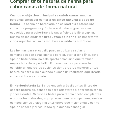
Comprar tinte natural de henna para
cubrir canas de forma natural
novadiet
Cuando el
objetivo principal es cubrir canas
, muchas
personas optan por comprar un
tinte natural a base de
nutergia
henna
. La henna de herbolario de calidad pura ofrece una
cobertura progresiva y fortalece el cabello gracias a su
capacidad para adherirse a la superficie de la fibra capilar.
nutribiotica
Dentro de los distintos
productos de henna
, es importante
elegir aquellos sin sales metálicas ni aditivos sintéticos.
nutrinat
Las hennas para el cabello pueden utilizarse solas o
combinadas con otras plantas para ajustar el tono final. Este
tipo de tinte herbal no solo aporta color, sino que también
nutrinat evolution
mejora la textura y el brillo. Por eso muchas personas lo
consideran una de las opciones dentro de los mejores tintes
naturales para el pelo cuando buscan un resultado equilibrado
nutrisport
entre estética y cuidado.
oma gertrude
En
Herboristería La Salud
encontrarás distintos tintes de
cabello naturales, pensados para adaptarse a diferentes tonos
y necesidades. Si buscas tintes para el pelo hecho con plantas
orballo
o productos naturales, aquí puedes comparar opciones, revisar
composiciones y elegir la alternativa que mejor encaje con tu
tipo de cabello y el resultado que deseas conseguir.
ortis