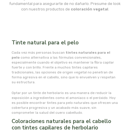
msr laboratorios
fundamental para asegurarte de no dañarlo. Presume de look
con nuestros productos de
coloración vegetal
.
mundo natural
myconatur
Tinte natural para el pelo
najel
Cada vez más personas buscan
tintes naturales para el
pelo
como alternativa a las fórmulas convencionales,
nale
especialmente cuando el objetivo es mantener la fibra capilar
fuerte y con brillo. Frente a muchos tintes capilares
tradicionales, las opciones de origen vegetal no penetran de
natracare
forma agresiva en el cabello, sino que lo envuelven y respetan
su estructura.
natruly
Optar por un tinte de herbolario es una manera de reducir la
exposición a ingredientes como el amoniaco o el peróxido. Hoy
natur ozone
es posible encontrar tintes para pelo naturales que ofrecen una
cobertura progresiva y un acabado más suave, sin
comprometer la salud del cuero cabelludo.
naturabio
Coloraciones naturales para el cabello
con tintes capilares de herbolario