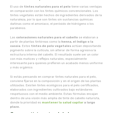
naturata
El uso de
tintes naturales para el pelo
tiene varias ventajas
en comparación con los tintes químicos convencionales. Los
naturbrush
tintes vegetales están hechos de ingredientes derivados de la
naturaleza, por lo que son tintes sin sustancias químicas
dañinas como el amoniaco, el peróxido de hidrógeno o los
naturcid
parabenos.
naturcosmetika
Las
coloraciones naturales para el cabello
se elaboran a
partir de plantas tintóreas como la
henna, el índigo o la
cassia
. Estos
tintes de pelo vegetales
actúan depositando
naturgreen
pigmento sobre la cutícula, sin alterar de forma agresiva la
estructura interna del cabello. El resultado suele ser un color
con más matices y reflejos naturales, especialmente
naturmil
interesante para quienes prefieren un acabado menos uniforme
y más orgánico.
natursoy
Si estás pensando en comprar tintes naturales para el pelo,
conviene fijarse en la composición y en el origen de las plantas
utilizadas. Existen tintes ecológicos para el pelo certificados,
natysal
elaborados con ingredientes cultivados bajo estándares
respetuosos con el medio ambiente. Estas fórmulas encajan
dentro de una visión más amplia de tinte de cabello naturista,
nebula
donde la prioridad es
mantener la salud capilar
a largo
plazo.
nordics