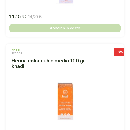
biolasi
14,15 €
14,90 €
biomix
Añadir a la cesta
bioserum
biotta
khadi
-5%
125369
henna color rubio medio 100 gr.
biover
khadi
brinkers food
cal valls
calmmabis
camaleon