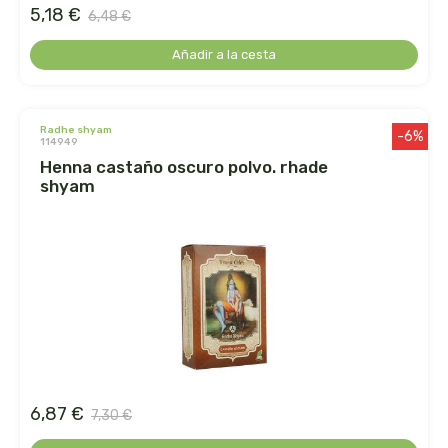
herbalgem
5,18 €
6,48 €
herbes del moli
Añadir a la cesta
herbofarm
radhe shyam
-6%
114949
herbora
henna castaño oscuro polvo. rhade
shyam
herbovita
herdibel
hifas de terra
higher living
hijas del sol
6,87 €
7,30 €
holistica