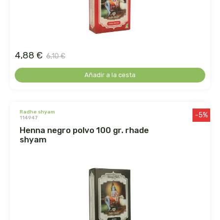
faringedol
feng shui
4,88 €
feralive
6,10 €
Añadir a la cesta
finestra
fiorentini
radhe shyam
-5%
114947
fleurymer
henna negro polvo 100 gr. rhade
shyam
forza vitale
galenatur
geamed