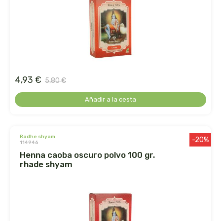
ens
enzime
enzymedica
4,93 €
5,80 €
equisalud
Añadir a la cesta
erlingen
esential arôms
radhe shyam
-20%
114946
henna caoba oscuro polvo 100 gr.
esi
rhade shyam
espadiet
establec. las marias