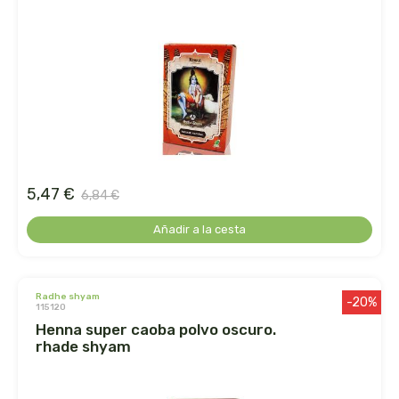
le pain des fleurs
le paludier de guerande
lemon-pharma s.l.
lima
5,47 €
liposhell
6,84 €
Añadir a la cesta
logona
lumen
radhe shyam
-20%
115120
luso diete
henna super caoba polvo oscuro.
rhade shyam
machandel