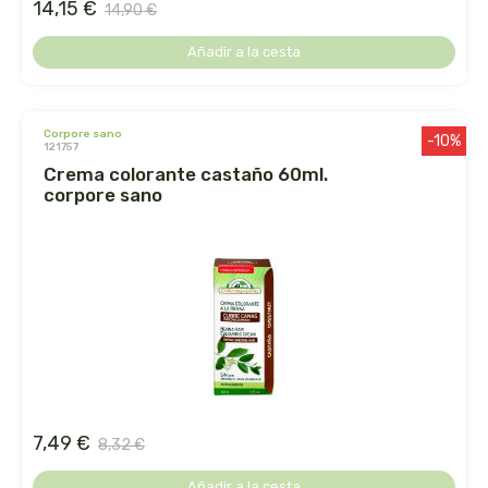
14,15 €
captain kombucha
14,90 €
Añadir a la cesta
carrau y cia- sara
casa ibañez
corpore sano
-10%
121757
castagno
crema colorante castaño 60ml.
corpore sano
catalysis
cavalier
cfn
cien por cien natural
como una reina
7,49 €
8,32 €
Añadir a la cesta