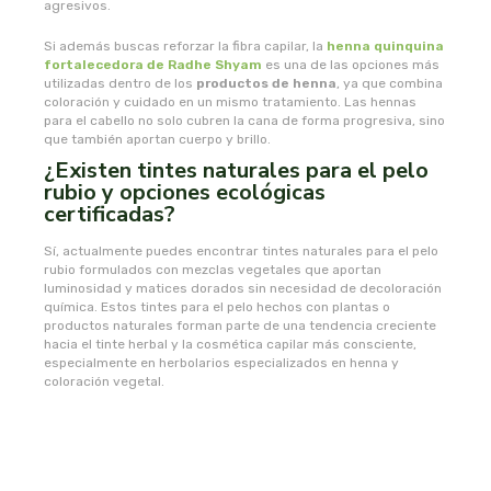
agresivos.
plameca
Si además buscas reforzar la fibra capilar, la
henna quinquina
fortalecedora de Radhe Shyam
es una de las opciones más
utilizadas dentro de los
productos de henna
, ya que combina
plantapol
coloración y cuidado en un mismo tratamiento. Las hennas
para el cabello no solo cubren la cana de forma progresiva, sino
plantis
que también aportan cuerpo y brillo.
¿Existen tintes naturales para el pelo
rubio y opciones ecológicas
pompeia life
certificadas?
praxis
Sí, actualmente puedes encontrar tintes naturales para el pelo
rubio formulados con mezclas vegetales que aportan
luminosidad y matices dorados sin necesidad de decoloración
primeal
química. Estos tintes para el pelo hechos con plantas o
productos naturales forman parte de una tendencia creciente
hacia el tinte herbal y la cosmética capilar más consciente,
protein
especialmente en herbolarios especializados en henna y
coloración vegetal.
quinton laboratoirs
radhe shyam