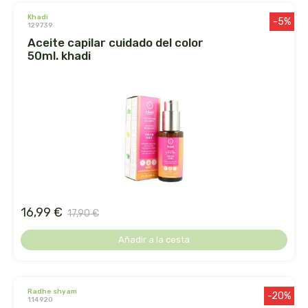
khadi
-5%
129739
dielisa
aceite capilar cuidado del color
50ml. khadi
dietisa
dietmed
dietmil
dioxilife
dis
16,99 €
17,90 €
dismages
Añadir a la cesta
dolores guembe
radhe shyam
-20%
dr dunner
114920