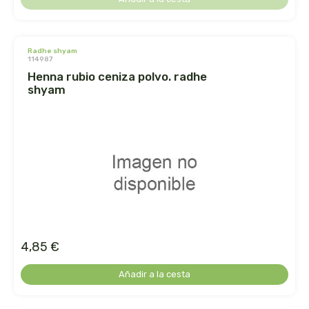
cooperativa del campo virgen de la esperanza
corpore sano
radhe shyam
114987
cosmo naturel
henna rubio ceniza polvo. radhe
shyam
cosnature
d shila
deiters
dento produts
derbos
4,85 €
designs for health
Añadir a la cesta
diego camaras- lotero