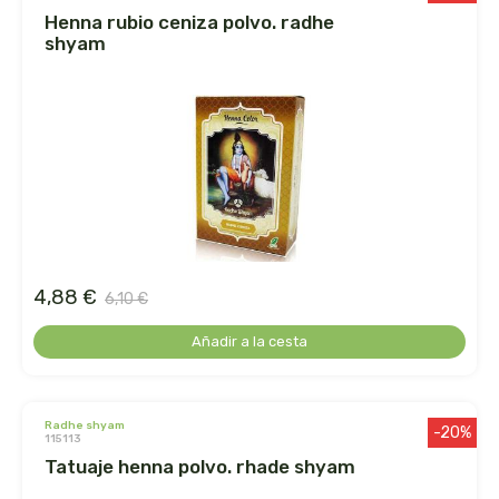
henna rubio ceniza polvo. radhe
la salud
shyam
la via vegana
labcatal
labnatur
laboratorio sys
4,88 €
6,10 €
lactoduero
Añadir a la cesta
lamberts
lavera
radhe shyam
-20%
115113
tatuaje henna polvo. rhade shyam
lcn