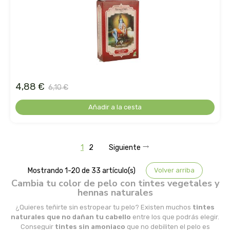
madal bal-puris
mahen
marcus rohrer
marnys
4,88 €
6,10 €
Añadir a la cesta
masmi
medicura
1
2
Siguiente
mimasa
Mostrando 1-20 de 33 artículo(s)
Volver arriba
Cambia tu color de pelo con tintes vegetales y
mon
hennas naturales
¿Quieres teñirte sin estropear tu pelo? Existen muchos
tintes
monki
naturales que no dañan tu cabello
entre los que podrás elegir.
Conseguir
tintes sin amoniaco
que no debiliten el pelo es