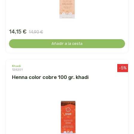
belsi
ben&anna
14,15 €
14,90 €
biarritz
Añadir a la cesta
bifemme
biobel
khadi
-5%
128201
henna color cobre 100 gr. khadi
biobio
biocop
biofloral
biokap