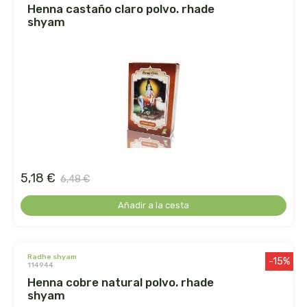
henna castaño claro polvo. rhade
shyam
dr. hauschka
dulkamara
eco salim
ecomaño
ecomonegros
5,18 €
6,48 €
econaturalintegral
Añadir a la cesta
econostrum
radhe shyam
ecospirulina
-15%
114944
henna cobre natural polvo. rhade
ecotambo
shyam