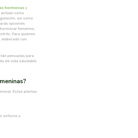
las hormonas
y
e actúan como
gulación, así como
rarás opciones
o hormonal femenino,
strés. Para quienes
, elaborado con
están pensadas para
o de vida saludable.
emeninas?
rmonal. Estas plantas
ir sofocos y