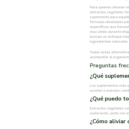
Para quienes desean re
extractos vegetales fo
suplemento para equili
fórmulas diseñadas pa
específicas que funcio
muy útiles durante eta
buscan un enfoque más
ingredientes naturales
Todas estas alternativa
acompañar al organismo
Preguntas frec
¿Qué suplemen
Los suplementos más us
ayudan a suavizar camb
¿Qué puedo tom
Extractos vegetales com
sudoración, junto con 
¿Cómo aliviar 