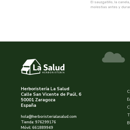
El sauzgatillo, la cane
molestias antes y duran
Herboristería La Salud
C
Calle San Vicente de Paúl, 6
E
50001 Zaragoza
España
C
T
hola@herboristerialasalud.com
Tienda: 976299176
B
Móvil: 661889949