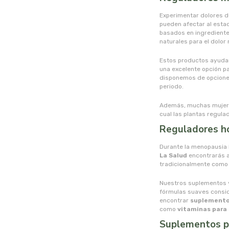
Experimentar dolores d
pueden afectar al estado
basados en ingrediente
naturales para el dolor
Estos productos ayudan 
una excelente opción pa
disponemos de opcion
periodo.
Además, muchas mujere
cual las plantas regula
Reguladores h
Durante la menopausia 
La Salud
encontrarás a
tradicionalmente como 
Nuestros suplementos y
fórmulas suaves consid
encontrar
suplemento
como
vitaminas para
Suplementos pa