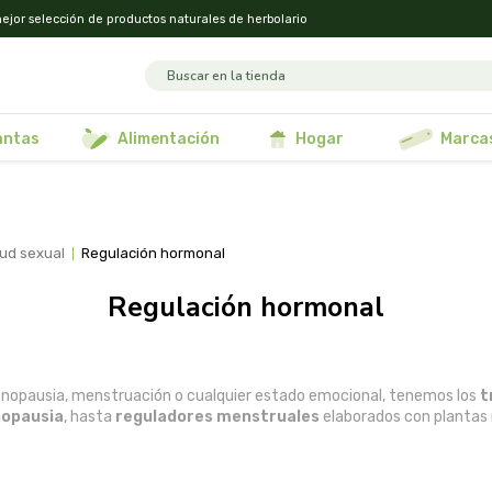
ejor selección de productos naturales de herbolario
lantas
alimentación
hogar
marca
lud sexual
regulación hormonal
regulación hormonal
enopausia, menstruación o cualquier estado emocional, tenemos los
t
nopausia
, hasta
reguladores menstruales
elaborados con plantas 