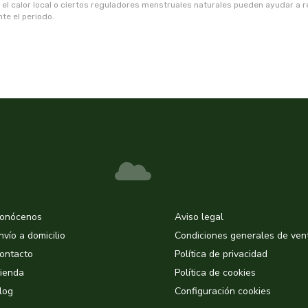
la, el calor local o ciertos reguladores menstruales naturales pueden ayudar a 
te el periodo.
onócenos
Aviso legal
nvío a domicilio
Condiciones generales de ven
ontacto
Política de privacidad
ienda
Política de cookies
log
Configuración cookies