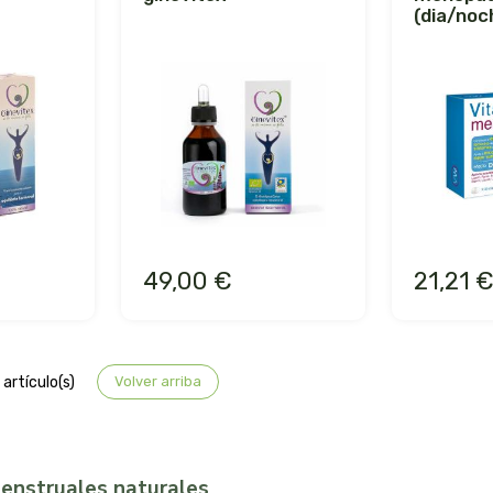
(dia/noc
49,00 €
21,21 
artículo(s)
Volver arriba
enstruales naturales