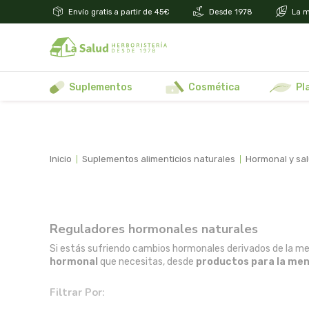
Envío gratis a partir de 45€
Desde 1978
La m
suplementos
cosmética
p
inicio
suplementos alimenticios naturales
hormonal y sa
Reguladores hormonales naturales
Si estás sufriendo cambios hormonales derivados de la m
hormonal
que necesitas, desde
productos para la me
Filtrar Por: