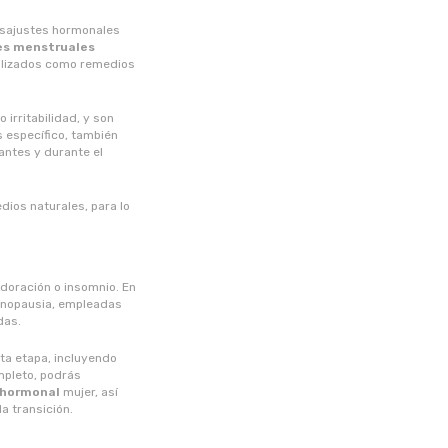
esajustes hormonales
es menstruales
tilizados como remedios
irritabilidad, y son
s específico, también
antes y durante el
dios naturales, para lo
doración o insomnio. En
nopausia, empleadas
das.
ta etapa, incluyendo
mpleto, podrás
o hormonal
mujer, así
la transición.