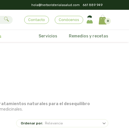
hola@herboristerialasalud.com
661 889 949
Contacto
Conócenos
0
Servicios
Remedios y recetas
s
ratamientos naturales para el desequilibro
medicinales.
Ordenar por: