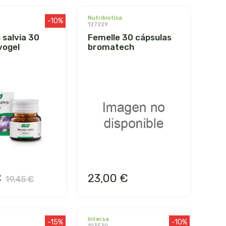
nutribiotica
-10%
127229
femelle 30 cápsulas
vogel
bromatech
€
23,00 €
19,45 €
intersa
-15%
-10%
103530