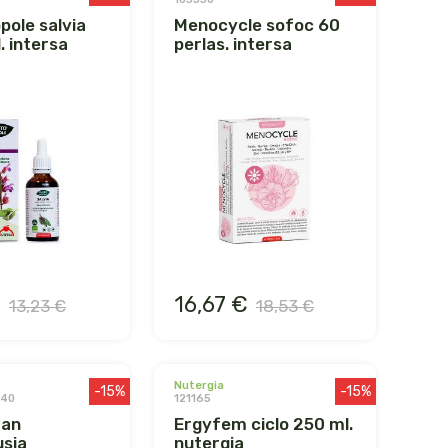
menocycle sofoc 60
. intersa
perlas. intersa
€
16,67 €
13,23 €
18,53 €
nutergia
-15%
-15%
240
121165
ergyfem ciclo 250 ml.
sia
nutergia