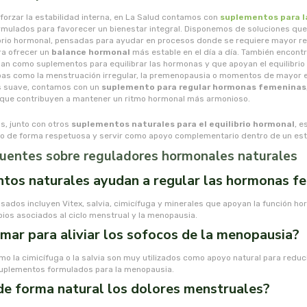
forzar la estabilidad interna, en La Salud contamos con
suplementos para 
rmulados para favorecer un bienestar integral. Disponemos de soluciones qu
brio hormonal, pensadas para ayudar en procesos donde se requiere mayor re
ra ofrecer un
balance hormonal
más estable en el día a día. También encont
nan como suplementos para equilibrar las hormonas y que apoyan el equilibri
pas como la menstruación irregular, la premenopausia o momentos de mayor e
 suave, contamos con un
suplemento para regular hormonas femeninas
 que contribuyen a mantener un ritmo hormonal más armonioso.
s, junto con otros
suplementos naturales para el equilibrio hormonal
, 
 de forma respetuosa y servir como apoyo complementario dentro de un estil
uentes sobre reguladores hormonales naturales
tos naturales ayudan a regular las hormonas f
ados incluyen Vitex, salvia, cimicífuga y minerales que apoyan la función ho
ios asociados al ciclo menstrual y la menopausia.
ar para aliviar los sofocos de la menopausia?
o la cimicífuga o la salvia son muy utilizados como apoyo natural para reduc
suplementos formulados para la menopausia.
de forma natural los dolores menstruales?