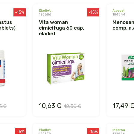
eladiet
a.vogel
-15%
-15%
120606
104844
vita woman
menosan salvia 30
blets)
cimicífuga 60 cap.
comp. a.
eladiet
10,63 €
17,49 
5 €
12,50 €
eladiet
intersa
-5%
-15%
120879
122946