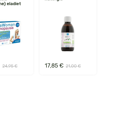
he) eladiet
€
17,85 €
24,95 €
21,00 €