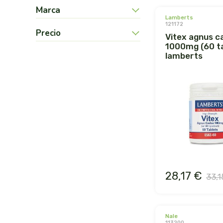
Marca
lamberts
121172
Precio
vitex agnus castus
1000mg (60 ta
lamberts
28,17 €
33,1
nale
113200