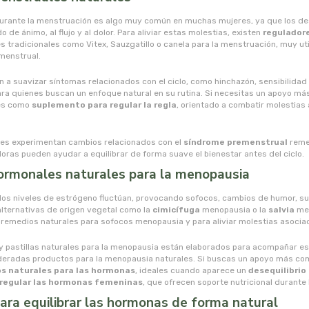
urante la menstruación es algo muy común en muchas mujeres, ya que los d
 de ánimo, al flujo y al dolor. Para aliviar estas molestias, existen
regulador
s tradicionales como Vitex, Sauzgatillo o canela para la menstruación, muy u
 menstrual.
a suavizar síntomas relacionados con el ciclo, como hinchazón, sensibilidad o 
ra quienes buscan un enfoque natural en su rutina. Si necesitas un apoyo má
es como
suplemento para regular la regla
, orientado a combatir molestias 
s experimentan cambios relacionados con el
síndrome premenstrual
reme
doras pueden ayudar a equilibrar de forma suave el bienestar antes del ciclo.
ormonales naturales para la menopausia
los niveles de estrógeno fluctúan, provocando sofocos, cambios de humor, su
lternativas de origen vegetal como la
cimicífuga
menopausia o la
salvia
me
remedios naturales para sofocos menopausia y para aliviar molestias asocia
 pastillas naturales para la menopausia están elaborados para acompañar es
eradas productos para la menopausia naturales. Si buscas un apoyo más co
s naturales para las hormonas
, ideales cuando aparece un
desequilibri
 regular las hormonas femeninas
, que ofrecen soporte nutricional durante 
ra equilibrar las hormonas de forma natural