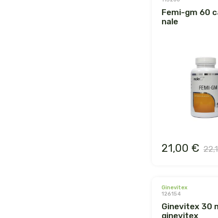
femi-gm 60 caps.
nale
21,00 €
22,
ginevitex
126154
ginevitex 30 ml.
ginevitex