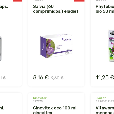
salvia (60
phytobiopole salvia
comprimidos.) eladiet
bio 50 ml
8,16 €
11,25 
11 €
9,60 €
ginevitex
eladiet
127175
8420101215
ginevitex eco 100 ml.
vitawoman
ginevitex
menopau