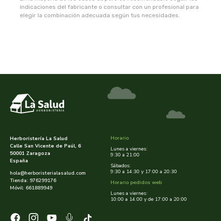
indicaciones del fabricante o consultar con un profesional para
plameca
elegir la combinación adecuada según tus necesidades.
plantapol
plantis
pompeia life
praxis
primeal
Horario
Herboristería La Salud
Calle San Vicente de Paúl, 6
Lunes a viernes:
50001 Zaragoza
9:30 a 21:00
protein
España
Sábados:
9:30 a 14:30 y 17:00 a 20:30
hola@herboristerialasalud.com
Tienda: 976299176
Horario pedidos web
quinton laboratoirs
Móvil: 661889949
Lunes a viernes:
10:00 a 14:00 y de 17:00 a 20:00
radhe shyam