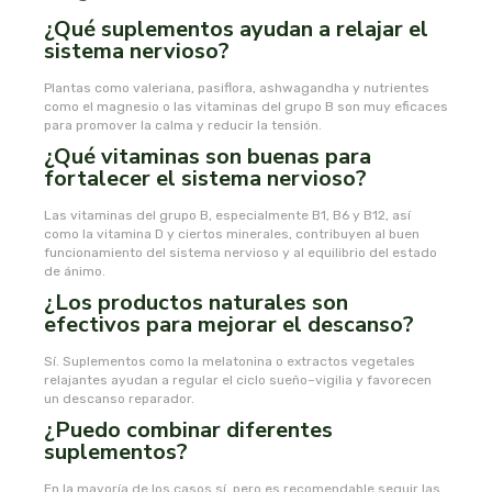
¿Qué suplementos ayudan a relajar el
oshadhi
sistema nervioso?
Plantas como valeriana, pasiflora, ashwagandha y nutrientes
ozolife
como el magnesio o las vitaminas del grupo B son muy eficaces
para promover la calma y reducir la tensión.
paracelsia
¿Qué vitaminas son buenas para
fortalecer el sistema nervioso?
pesasur
Las vitaminas del grupo B, especialmente B1, B6 y B12, así
como la vitamina D y ciertos minerales, contribuyen al buen
funcionamiento del sistema nervioso y al equilibrio del estado
pharmadiet
de ánimo.
¿Los productos naturales son
phyto-actif
efectivos para mejorar el descanso?
Sí. Suplementos como la melatonina o extractos vegetales
phytoadvance
relajantes ayudan a regular el ciclo sueño–vigilia y favorecen
un descanso reparador.
phytovit s.l.
¿Puedo combinar diferentes
suplementos?
pingo
En la mayoría de los casos sí, pero es recomendable seguir las