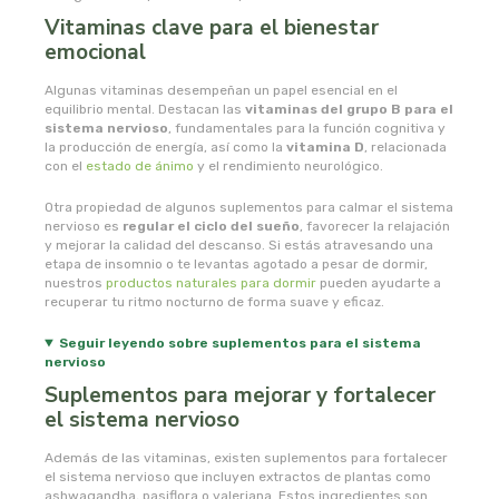
naturata
Vitaminas clave para el bienestar
emocional
naturbrush
Algunas vitaminas desempeñan un papel esencial en el
equilibrio mental. Destacan las
naturcid
vitaminas del grupo B para el
sistema nervioso
, fundamentales para la función cognitiva y
la producción de energía, así como la
vitamina D
, relacionada
naturcosmetika
con el
estado de ánimo
y el rendimiento neurológico.
Otra propiedad de algunos suplementos para calmar el sistema
naturgreen
nervioso es
regular el ciclo del sueño
, favorecer la relajación
y mejorar la calidad del descanso. Si estás atravesando una
etapa de insomnio o te levantas agotado a pesar de dormir,
naturmil
nuestros
productos naturales para dormir
pueden ayudarte a
recuperar tu ritmo nocturno de forma suave y eficaz.
natursoy
Seguir leyendo sobre suplementos para el sistema
nervioso
natysal
Suplementos para mejorar y fortalecer
el sistema nervioso
nebula
Además de las vitaminas, existen suplementos para fortalecer
el sistema nervioso que incluyen extractos de plantas como
nordics
ashwagandha, pasiflora o valeriana. Estos ingredientes son