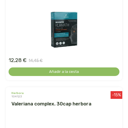
ecover
egle
ekibio
el albar
12,28 €
14,45 €
el buen pastor
Añadir a la cesta
el granero
eladiet
herbora
-15%
104123
valeriana complex. 30cap herbora
eleven obi
enecta