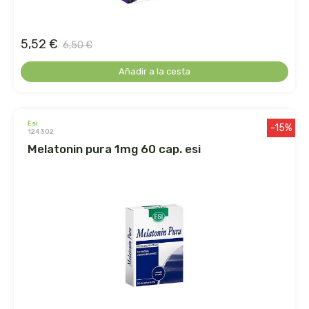
germinal
ginevitex
5,52 €
6,50 €
Añadir a la cesta
granja brunet
granovita
esi
-15%
124302
gsn
melatonin pura 1mg 60 cap. esi
gumendi
gynea
health aid
heliosar spagyrica