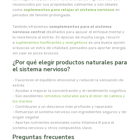
reconocidos por sus propiedades calmantes y son ideales
como
suplementos para relajar el sistema nervioso
en
novadiet
periodos de tensión prolongada
.
También ofrecemos
complementos para el sistema
nutergia
nervioso central
diseñados para apoyar el enfoque mental y
la resistencia al estrés. En épocas de mucha carga, recurrir
a
suplementos tonificantes y energéticos
es una buena opción
nutribiotica
si buscas un extra de vitalidad, pensados para aportar energía
sin caer en picos bruscos.
nutrinat
¿Por qué elegir productos naturales para
el sistema nervioso?
nutrinat evolution
- Favorecen el equilibrio emocional y reducen la sensación de
estrés.
nutrisport
- Ayudan a mejorar la concentración y el rendimiento cognitivo.
- Son excelentes
remedios naturales para el dolor de cabeza y
los mareos
oma gertrude
- Contribuyen a un descanso más profundo y reparador.
- Refuerzan el sistema nervioso con ingredientes seguros y de
origen vegetal.
orballo
- Aportan nutrientes esenciales como Vitamina B para el
sistema nervioso y otros compuestos clave.
Preguntas frecuentes
ortis