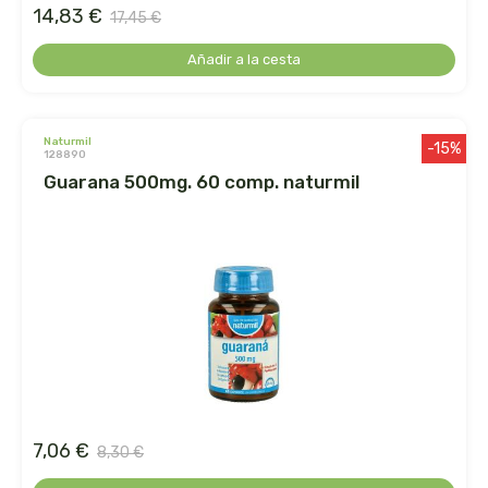
herbalgem
14,83 €
17,45 €
herbes del moli
Añadir a la cesta
herbofarm
naturmil
-15%
128890
herbora
guarana 500mg. 60 comp. naturmil
herbovita
herdibel
hifas de terra
higher living
hijas del sol
7,06 €
8,30 €
holistica