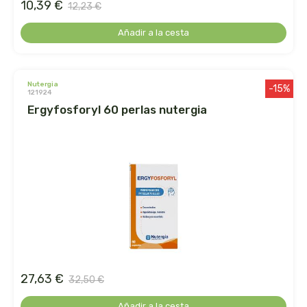
10,39 €
captain kombucha
12,23 €
Añadir a la cesta
carrau y cia- sara
casa ibañez
nutergia
-15%
121924
castagno
ergyfosforyl 60 perlas nutergia
catalysis
cavalier
cfn
cien por cien natural
como una reina
27,63 €
32,50 €
Añadir a la cesta