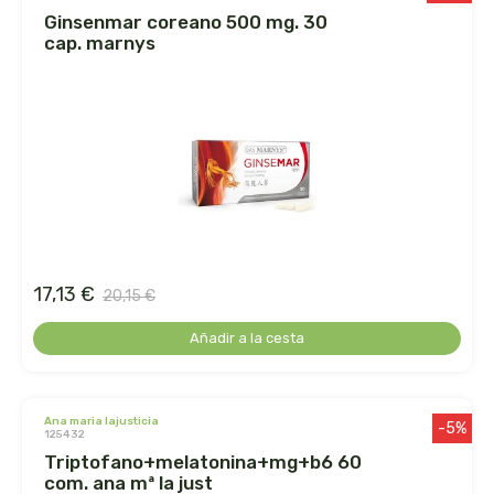
ginsenmar coreano 500 mg. 30
la salud
cap. marnys
la via vegana
labcatal
labnatur
laboratorio sys
17,13 €
20,15 €
lactoduero
Añadir a la cesta
lamberts
lavera
ana maria lajusticia
-5%
125432
triptofano+melatonina+mg+b6 60
lcn
com. ana mª la just