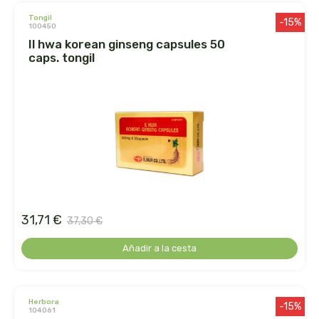
tongil
-15%
100450
dielisa
il hwa korean ginseng capsules 50
caps. tongil
dietisa
dietmed
dietmil
dioxilife
dis
31,71 €
37,30 €
dismages
Añadir a la cesta
dolores guembe
herbora
-15%
dr dunner
104061