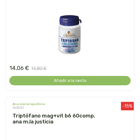
le pain des fleurs
le paludier de guerande
lemon-pharma s.l.
lima
14,06 €
liposhell
14,80 €
Añadir a la cesta
logona
lumen
ana maria lajusticia
-15%
123531
luso diete
triptófano mag+vit b6 60comp.
ana m.la justicia
machandel