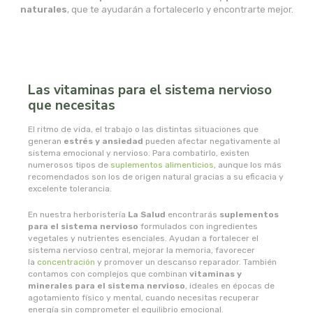
msr laboratorios
naturales
, que te ayudarán a fortalecerlo y encontrarte mejor.
mundo natural
myconatur
Las vitaminas para el sistema nervioso
que necesitas
najel
El ritmo de vida, el trabajo o las distintas situaciones que
generan
estrés y ansiedad
pueden afectar negativamente al
nale
sistema emocional y nervioso. Para combatirlo, existen
numerosos tipos de
suplementos alimenticios
, aunque los más
natracare
recomendados son los de origen natural gracias a su eficacia y
excelente tolerancia.
natruly
En nuestra herboristería
La Salud
encontrarás
suplementos
para el sistema nervioso
formulados con ingredientes
vegetales y nutrientes esenciales. Ayudan a fortalecer el
natur ozone
sistema nervioso central, mejorar la memoria, favorecer
la
concentración
y promover un descanso reparador. También
contamos con complejos que combinan
vitaminas y
naturabio
minerales para el sistema nervioso
, ideales en épocas de
agotamiento físico y mental, cuando necesitas recuperar
energía sin comprometer el equilibrio emocional.