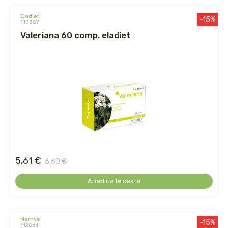
eladiet
jahisil
-15%
110387
valeriana 60 comp. eladiet
jalea de luz
jusnat
kal
keybiological
khadi
5,61 €
6,60 €
kiluva
Añadir a la cesta
la corvette
la flor del pirineo
marnys
-15%
112861