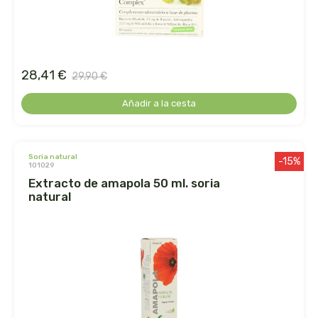
belsi
ben&anna
28,41 €
29,90 €
biarritz
Añadir a la cesta
bifemme
biobel
soria natural
-15%
101029
extracto de amapola 50 ml. soria
biobio
natural
biocop
biofloral
biokap