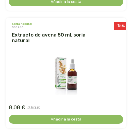
Añadir a la cesta
ihlevital
soria natural
-15%
ihrlich
100986
extracto de avena 50 ml. soria
natural
ineldea
infutisa
int-salim
integralia
intersa
8,08 €
9,50 €
irisana
Añadir a la cesta
iswari