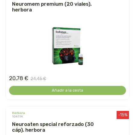
neuromem premium (20 viales).
herbora
dr. hauschka
dulkamara
eco salim
ecomaño
ecomonegros
20,78 €
24,45 €
econaturalintegral
Añadir a la cesta
econostrum
herbora
ecospirulina
-15%
104114
neuroaten special reforzado (30
ecotambo
cáp). herbora