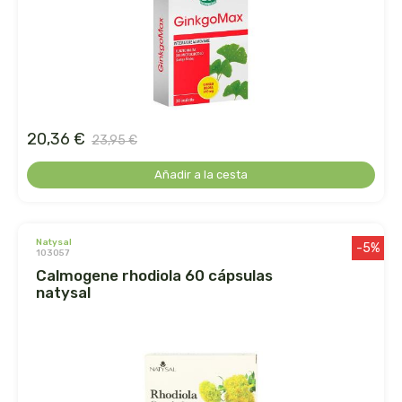
arrasate
artemis
arteoliva
20,36 €
23,95 €
artesania agricola
Añadir a la cesta
auma adhy
natysal
bach original
-5%
103057
calmogene rhodiola 60 cápsulas
banban
natysal
bauck hof
bellsola