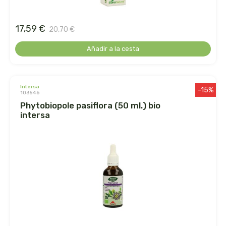
biolasi
17,59 €
20,70 €
biomix
Añadir a la cesta
bioserum
biotta
intersa
-15%
103546
phytobiopole pasiflora (50 ml.) bio
biover
intersa
brinkers food
cal valls
calmmabis
camaleon