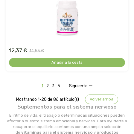
madal bal-puris
mahen
marcus rohrer
marnys
12,37 €
14,55 €
Añadir a la cesta
masmi
medicura
1
2
3
5
Siguiente
mimasa
Mostrando 1-20 de 86 artículo(s)
Volver arriba
Suplementos para el sistema nervioso
mon
El ritmo de vida, el trabajo o determinadas situaciones pueden
afectar a nuestro sistema emocional y nervioso. Para ayudarte a
monki
recuperar el equilibrio, contamos con una amplia selección
de
vitaminas para el sistema nervioso
y
productos