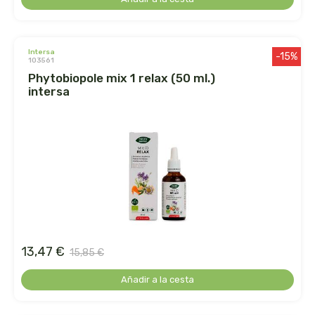
cooperativa del campo virgen de la esperanza
corpore sano
intersa
-15%
103561
cosmo naturel
phytobiopole mix 1 relax (50 ml.)
intersa
cosnature
d shila
deiters
dento produts
derbos
13,47 €
15,85 €
designs for health
Añadir a la cesta
diego camaras- lotero