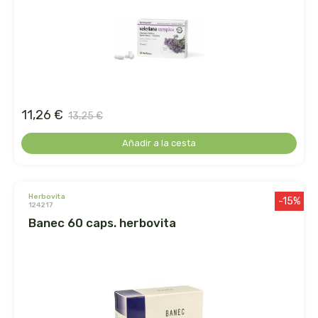
ens
enzime
enzymedica
11,26 €
13,25 €
equisalud
Añadir a la cesta
erlingen
esential arôms
herbovita
-15%
124217
banec 60 caps. herbovita
esi
espadiet
establec. las marias