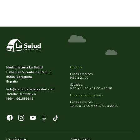
arrasate
artemis
arteoliva
artesania agricola
Horario
Herboristería La Salud
auma adhy
Calle San Vicente de Paúl, 6
Lunes a viernes:
50001 Zaragoza
9:30 a 21:00
España
Sábados:
bach original
9:30 a 14:30 y 17:00 a 20:30
hola@herboristerialasalud.com
Tienda: 976299176
Horario pedidos web
Móvil: 661889949
banban
Lunes a viernes:
10:00 a 14:00 y de 17:00 a 20:00
bauck hof
bellsola
Conócenos
Aviso legal