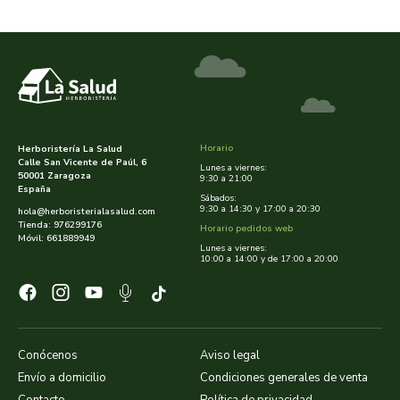
belsi
ben&anna
biarritz
Horario
Herboristería La Salud
bifemme
Calle San Vicente de Paúl, 6
Lunes a viernes:
50001 Zaragoza
9:30 a 21:00
España
biobel
Sábados:
9:30 a 14:30 y 17:00 a 20:30
hola@herboristerialasalud.com
Tienda: 976299176
Horario pedidos web
biobio
Móvil: 661889949
Lunes a viernes:
10:00 a 14:00 y de 17:00 a 20:00
biocop
biofloral
Conócenos
Aviso legal
biokap
Envío a domicilio
Condiciones generales de venta