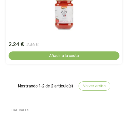
arrasate
artemis
arteoliva
2,24 €
2,36 €
artesania agricola
Añadir a la cesta
auma adhy
bach original
Mostrando 1-2 de 2 artículo(s)
Volver arriba
banban
bauck hof
CAL VALLS
bellsola