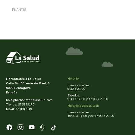
PLANTIS
aloe pura laboratorios
antiox y nutricosmética
protección solar y mosquitos
conservas, patés y sopas
deporte
bebé y niño
bebidas
alta pasticceria italiana
diy cremas caseras
hormonal y salud sexual
alter nativa 3
vías urinarias y próstata
maquillaje
amandin
vista y oídos
amapola
Horario
Herboristería La Salud
Calle San Vicente de Paúl, 6
ana maria lajusticia
Lunes a viernes:
50001 Zaragoza
9:30 a 21:00
España
Sábados:
anae
9:30 a 14:30 y 17:00 a 20:30
hola@herboristerialasalud.com
Tienda: 976299176
Horario pedidos web
Móvil: 661889949
Lunes a viernes:
armonia
10:00 a 14:00 y de 17:00 a 20:00
arnidol