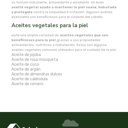
naturata
su función hidratante, antioxidante y emoliente. Un buen
aceite vegetal ayuda a mantener la piel suave, hidratada
y protegida
contra la sequedad e irritación. Algunos aceites
naturbrush
esenciales son beneficiosos para el cuidado del cabello.
Aceites vegetales para la piel
naturcid
xiste una amplia variedad de
aceites vegetales que son
beneficiosos para la piel
gracias a sus propiedades
naturcosmetika
antioxidantes, nutritivas e hidratantes. Estos son algunos
aceites vegetales comunes utilizados para el cuidado de la piel.
Aceite de jojoba
naturgreen
Aceite de rosa mosqueta
Aceite de coco
Aceite de argán
naturmil
Aceite de almendras dulces
Aceite de caléndula
Aceite de romero
natursoy
natysal
nebula
nordics