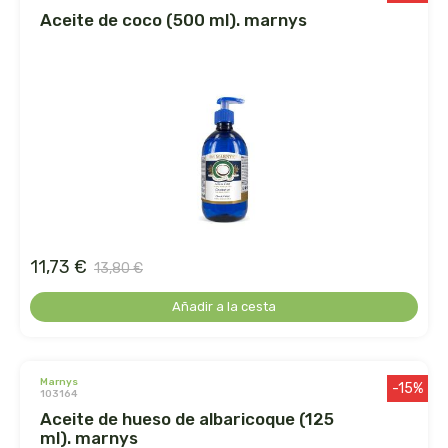
aceite de coco (500 ml). marnys
la salud
la via vegana
labcatal
labnatur
laboratorio sys
11,73 €
13,80 €
lactoduero
Añadir a la cesta
lamberts
lavera
marnys
-15%
103164
aceite de hueso de albaricoque (125
lcn
ml). marnys