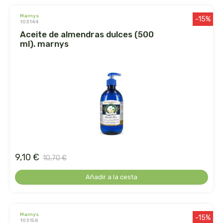
marnys
jahisil
-15%
103144
aceite de almendras dulces (500
jalea de luz
ml). marnys
jusnat
kal
keybiological
khadi
9,10 €
10,70 €
kiluva
Añadir a la cesta
la corvette
la flor del pirineo
marnys
-15%
103158