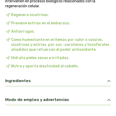
intervienen en procesos biológicos relacionados con la
belsi
regeneración celular.
Regenera cicatrices.
ben&anna
Previene estrías en el embarazo.
biarritz
Antiarrugas.
Como humectante en eritemas por calor o solares,
bifemme
cicatrices y estrías, por sus -carotenos y tocoferoles
añadidos que refuerzan el poder antioxidante.
biobel
Hidrata pieles secas e irritadas.
Nutre y aporta elasticidad al cabello.
biobio
Ingredientes
biocop
biofloral
Modo de empleo y advertencias
biokap