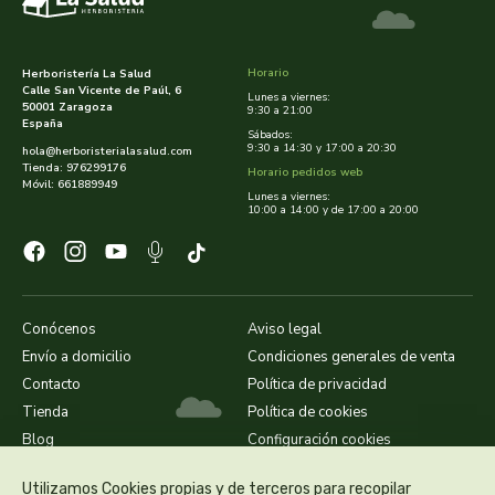
cooperativa del campo virgen de la esperanza
corpore sano
Horario
Herboristería La Salud
Calle San Vicente de Paúl, 6
Lunes a viernes:
50001 Zaragoza
cosmo naturel
9:30 a 21:00
España
Sábados:
9:30 a 14:30 y 17:00 a 20:30
hola@herboristerialasalud.com
cosnature
Tienda: 976299176
Horario pedidos web
Móvil: 661889949
Lunes a viernes:
10:00 a 14:00 y de 17:00 a 20:00
d shila
deiters
dento produts
Conócenos
Aviso legal
Envío a domicilio
Condiciones generales de venta
derbos
Contacto
Política de privacidad
Tienda
Política de cookies
designs for health
Blog
Configuración cookies
Utilizamos Cookies propias y de terceros para recopilar
diego camaras- lotero