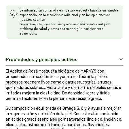
arrasate
La información contenida en nuestra web está basada en nuestra
experiencia, en la medicina tradicional y en las opiniones de
nuestros clientes.
artemis
Se recomienda consultar siempre a su médico para cualquier
problema de salud y antes de tomar algún complemento
alimenticio.
arteoliva
artesania agricola
Propiedades y principios activos
auma adhy
El Aceite de Rosa Mosqueta biológico de MARNYS con
propiedades antioxidantes, ayuda a restaurar la piel en
bach original
procesos regenerativos como cicatrices, estrías, arrugas,
quemaduras solares... Hidratante y calmante de pieles secas e
irritadas mejora la elasticidad. De densidad ligera y fluida,
banban
penetra fácilmente en la piel sin dejar residuo graso.
bauck hof
Su composición equilibrada de Omega 3, 6 y 9 ayuda a mejorar
la regeneración y nutrición de la piel. Con este alto contenido
en ácidos grasos esenciales polinsaturados: linoleico, linolénico,
bellsola
oleico, etc., así como en taninos, carotenos, flavonoides