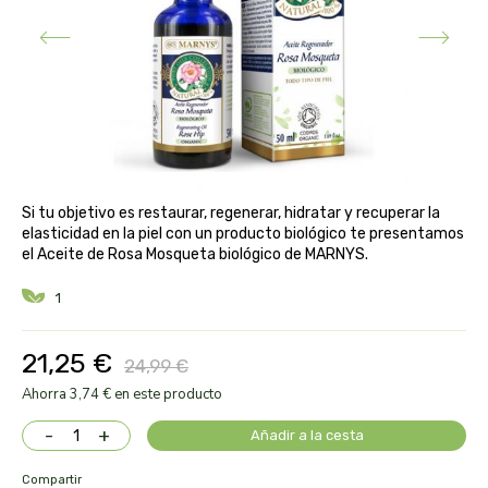
aloe pura laboratorios
antiox y nutricosmética
protección solar y mosquitos
conservas, patés y sopas
deporte
bebé y niño
bebidas
alta pasticceria italiana
diy cremas caseras
hormonal y salud sexual
alter nativa 3
vías urinarias y próstata
maquillaje
amandin
Si tu objetivo es restaurar, regenerar, hidratar y recuperar la
vista y oídos
elasticidad en la piel con un producto biológico te presentamos
amapola
el Aceite de Rosa Mosqueta biológico de MARNYS.
1
ana maria lajusticia
21,25 €
anae
24,99 €
Ahorra 3,74 € en este producto
armonia
-
+
Añadir a la cesta
arnidol
Compartir