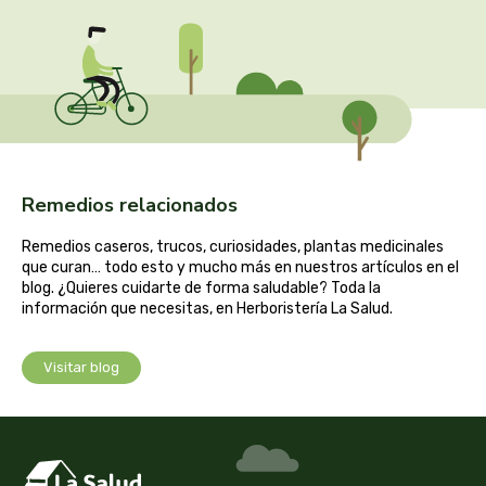
captain kombucha
carrau y cia- sara
casa ibañez
castagno
Remedios relacionados
catalysis
Remedios caseros, trucos, curiosidades, plantas medicinales
que curan… todo esto y mucho más en nuestros artículos en el
cavalier
blog. ¿Quieres cuidarte de forma saludable? Toda la
información que necesitas, en Herboristería La Salud.
cfn
Visitar blog
cien por cien natural
como una reina