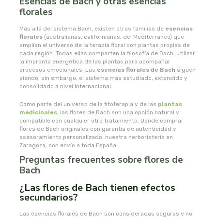
Esencias de Bach y otras esencias
cooperativa del campo virgen de la esperanza
florales
corpore sano
Más allá del sistema Bach, existen otras familias de
esencias
florales
(australianas, californianas, del Mediterráneo) que
amplían el universo de la terapia floral con plantas propias de
cosmo naturel
cada región. Todas ellas comparten la filosofía de Bach: utilizar
la impronta energética de las plantas para acompañar
procesos emocionales. Las
esencias florales de Bach
siguen
cosnature
siendo, sin embargo, el sistema más estudiado, extendido y
consolidado a nivel internacional.
d shila
Como parte del universo de la fitoterapia y de las
plantas
medicinales
, las flores de Bach son una opción natural y
deiters
compatible con cualquier otro tratamiento. Donde comprar
flores de Bach originales con garantía de autenticidad y
asesoramiento personalizado: nuestra herboristería en
dento produts
Zaragoza, con envío a toda España.
Preguntas frecuentes sobre flores de
derbos
Bach
¿Las flores de Bach tienen efectos
designs for health
secundarios?
Las esencias florales de Bach son consideradas seguras y no
diego camaras- lotero