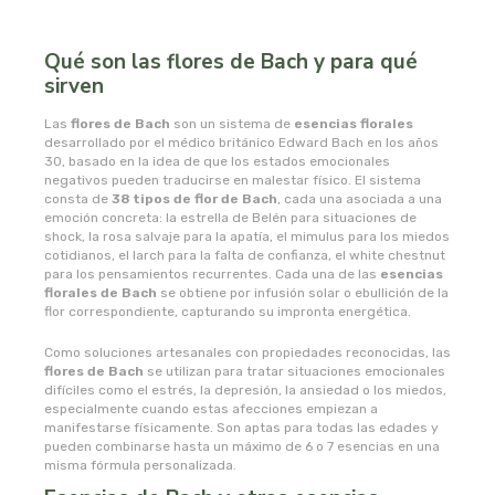
captain kombucha
Qué son las flores de Bach y para qué
carrau y cia- sara
sirven
casa ibañez
Las
flores de Bach
son un sistema de
esencias florales
desarrollado por el médico británico Edward Bach en los años
30, basado en la idea de que los estados emocionales
castagno
negativos pueden traducirse en malestar físico. El sistema
consta de
38 tipos de flor de Bach
, cada una asociada a una
emoción concreta: la estrella de Belén para situaciones de
catalysis
shock, la rosa salvaje para la apatía, el mimulus para los miedos
cotidianos, el larch para la falta de confianza, el white chestnut
para los pensamientos recurrentes. Cada una de las
esencias
cavalier
florales de Bach
se obtiene por infusión solar o ebullición de la
flor correspondiente, capturando su impronta energética.
cfn
Como soluciones artesanales con propiedades reconocidas, las
flores de Bach
se utilizan para tratar situaciones emocionales
cien por cien natural
difíciles como el estrés, la depresión, la ansiedad o los miedos,
especialmente cuando estas afecciones empiezan a
manifestarse físicamente. Son aptas para todas las edades y
como una reina
pueden combinarse hasta un máximo de 6 o 7 esencias en una
misma fórmula personalizada.