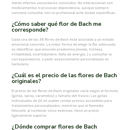
tienen efectos secundarios conocidos. No interaccionan con
medicamentos ni provocan dependencia, aunque siempre
dielisa
conviene consultar con un profesional ante dudas específicas.
¿Cómo saber qué flor de Bach me
dietisa
corresponde?
Cada una de las 38 flores de Bach está asociada a un estado
dietmed
emocional concreto. La mejor forma de elegir la flor adecuada
es identificar qué emoción predomina (miedo, tristeza,
irritabilidad, incertidumbre, falta de energía…) y consultar la
dietmil
correspondencia, o pedir asesoramiento personalizado en
herbolario.
dioxilife
¿Cuál es el precio de las flores de Bach
originales?
dis
El precio de las flores de Bach originales varía según el formato
(gotas, spray, caramelos) y tamaño del frasco. Las gotas
dismages
individuales de 20 ml suelen rondar precios accesibles para
tratamientos personalizados, mientras que el Remedio
Rescate, al combinar cinco esencias, tiene un precio
dolores guembe
ligeramente superior.
¿Dónde comprar flores de Bach
dr dunner