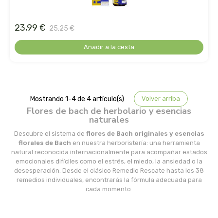
biolasi
23,99 €
25,25 €
biomix
Añadir a la cesta
bioserum
biotta
Mostrando 1-4 de 4 artículo(s)
Volver arriba
biover
Flores de bach de herbolario y esencias
naturales
brinkers food
Descubre el sistema de
flores de Bach originales y esencias
florales de Bach
en nuestra herboristería: una herramienta
cal valls
natural reconocida internacionalmente para acompañar estados
emocionales difíciles como el estrés, el miedo, la ansiedad o la
desesperación. Desde el clásico Remedio Rescate hasta los 38
calmmabis
remedios individuales, encontrarás la fórmula adecuada para
cada momento.
camaleon