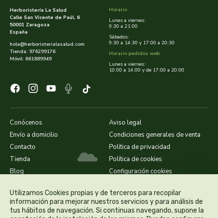
Horario
Herboristería La Salud
ecover
Calle San Vicente de Paúl, 6
Lunes a viernes:
50001 Zaragoza
9:30 a 21:00
España
Sábados:
egle
9:30 a 14:30 y 17:00 a 20:30
hola@herboristerialasalud.com
Tienda: 976299176
Horario pedidos web
Móvil: 661889949
ekibio
Lunes a viernes:
10:00 a 14:00 y de 17:00 a 20:00
el albar
el buen pastor
Conócenos
Aviso legal
el granero
Envío a domicilio
Condiciones generales de venta
Contacto
Política de privacidad
eladiet
Tienda
Política de cookies
Blog
Configuración cookies
eleven obi
Utilizamos Cookies propias y de terceros para recopilar
información para mejorar nuestros servicios y para análisis de
enecta
tus hábitos de navegación. Si continuas navegando, supone la