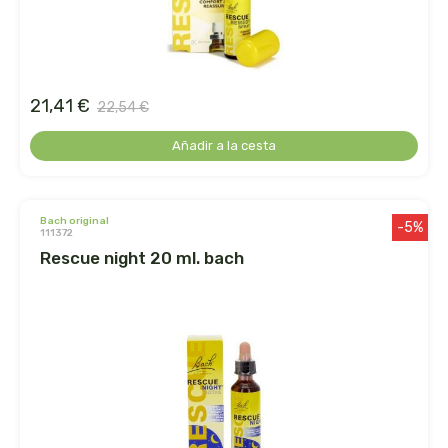
belsi
ben&anna
21,41 €
22,54 €
biarritz
Añadir a la cesta
bifemme
biobel
bach original
-5%
111372
rescue night 20 ml. bach
biobio
biocop
biofloral
biokap