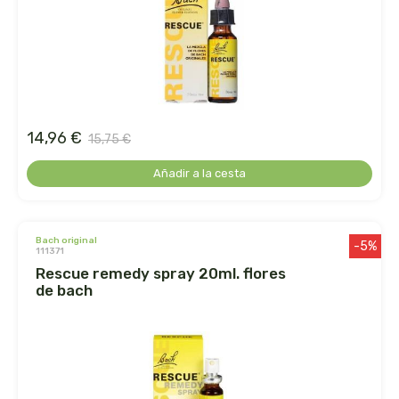
arrasate
artemis
arteoliva
14,96 €
15,75 €
artesania agricola
Añadir a la cesta
auma adhy
bach original
bach original
-5%
111371
rescue remedy spray 20ml. flores
banban
de bach
bauck hof
bellsola