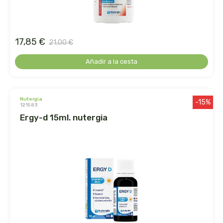
germinal
ginevitex
17,85 €
21,00 €
granja brunet
Añadir a la cesta
granovita
nutergia
gsn
-15%
121583
ergy-d 15ml. nutergia
gumendi
gynea
health aid
heliosar spagyrica