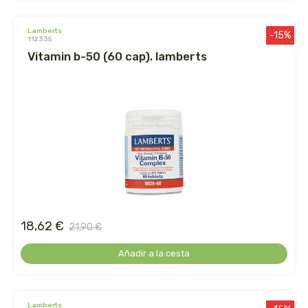
dielisa
lamberts
-15%
112335
vitamin b-50 (60 cap). lamberts
dietisa
dietmed
dietmil
dioxilife
dis
18,62 €
21,90 €
dismages
Añadir a la cesta
dolores guembe
dr dunner
lamberts