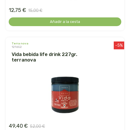
herbalgem
12,75 €
15,00 €
herbes del moli
Añadir a la cesta
herbofarm
herbora
terra nova
-5%
121652
vida bebida life drink 227gr.
herbovita
terranova
herdibel
hifas de terra
higher living
hijas del sol
49,40 €
52,00 €
holistica