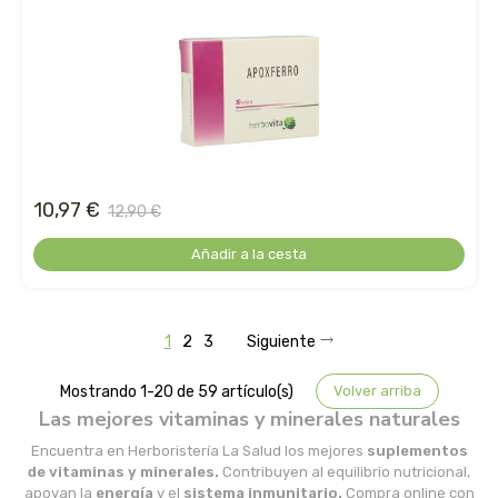
madal bal-puris
mahen
marcus rohrer
marnys
10,97 €
12,90 €
masmi
Añadir a la cesta
medicura
1
2
3
Siguiente
mimasa
Mostrando 1-20 de 59 artículo(s)
Volver arriba
mon
Las mejores vitaminas y minerales naturales
Encuentra en Herboristería La Salud los mejores
suplementos
monki
de vitaminas y minerales.
Contribuyen al equilibrio nutricional,
apoyan la
energía
y el
sistema inmunitario.
Compra online con