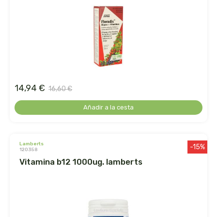
ens
enzime
enzymedica
equisalud
14,94 €
16,60 €
erlingen
Añadir a la cesta
esential arôms
lamberts
-15%
120358
esi
vitamina b12 1000ug. lamberts
espadiet
establec. las marias