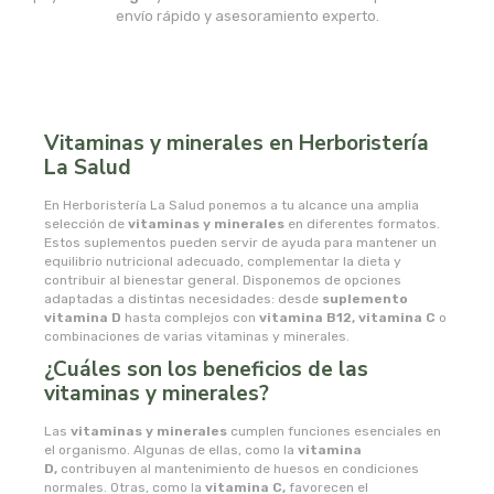
msr laboratorios
envío rápido y asesoramiento experto.
mundo natural
myconatur
Vitaminas y minerales en Herboristería
La Salud
najel
En Herboristería La Salud ponemos a tu alcance una amplia
selección de
nale
vitaminas y minerales
en diferentes formatos.
Estos suplementos pueden servir de ayuda para mantener un
equilibrio nutricional adecuado, complementar la dieta y
natracare
contribuir al bienestar general. Disponemos de opciones
adaptadas a distintas necesidades: desde
suplemento
vitamina D
hasta complejos con
vitamina B12, vitamina C
o
natruly
combinaciones de varias vitaminas y minerales.
¿Cuáles son los beneficios de las
natur ozone
vitaminas y minerales?
Las
vitaminas y minerales
cumplen funciones esenciales en
naturabio
el organismo. Algunas de ellas, como la
vitamina
D,
contribuyen al mantenimiento de huesos en condiciones
normales. Otras, como la
vitamina C,
favorecen el