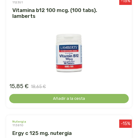
-15%
112351
vitamina b12 100 mcg. (100 tabs).
dr. hauschka
lamberts
dulkamara
eco salim
ecomaño
ecomonegros
15,85 €
econaturalintegral
18,65 €
Añadir a la cesta
econostrum
ecospirulina
nutergia
-15%
113810
ecotambo
ergy c 125 mg. nutergia