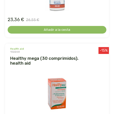
biolasi
biomix
23,36 €
26,55 €
bioserum
Añadir a la cesta
biotta
health aid
-15%
102268
biover
healthy mega (30 comprimidos).
health aid
brinkers food
cal valls
calmmabis
camaleon