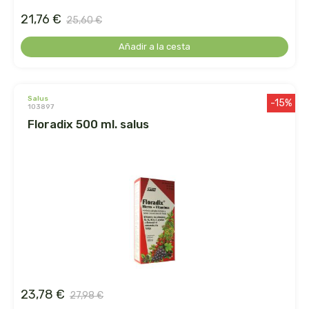
captain kombucha
21,76 €
25,60 €
carrau y cia- sara
Añadir a la cesta
casa ibañez
salus
-15%
castagno
103897
floradix 500 ml. salus
catalysis
cavalier
cfn
cien por cien natural
como una reina
23,78 €
27,98 €