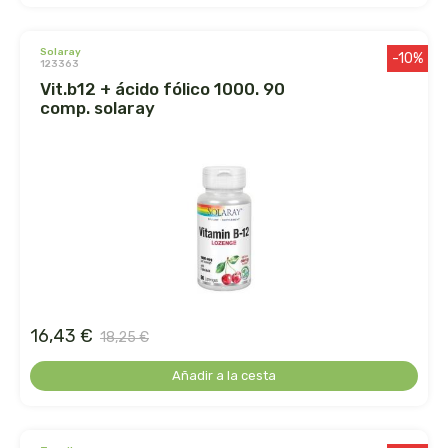
jahisil
solaray
-10%
123363
jalea de luz
vit.b12 + ácido fólico 1000. 90
comp. solaray
jusnat
kal
keybiological
khadi
kiluva
16,43 €
18,25 €
Añadir a la cesta
la corvette
la flor del pirineo