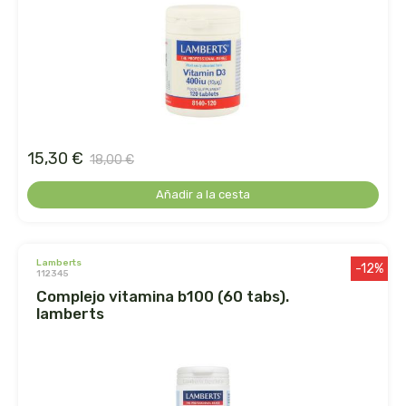
arrasate
artemis
arteoliva
15,30 €
artesania agricola
18,00 €
Añadir a la cesta
auma adhy
bach original
lamberts
-12%
112345
banban
complejo vitamina b100 (60 tabs).
lamberts
bauck hof
bellsola