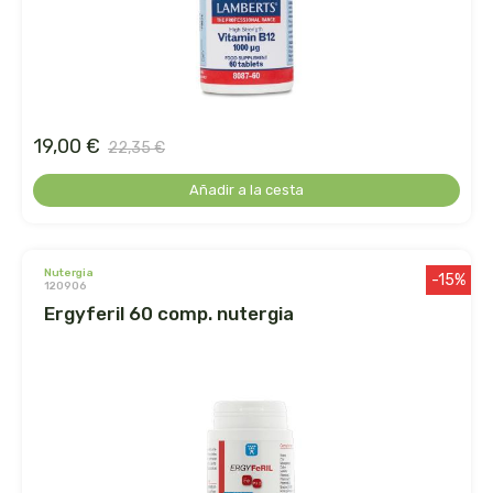
faringedol
feng shui
feralive
19,00 €
22,35 €
finestra
Añadir a la cesta
fiorentini
nutergia
-15%
fleurymer
120906
ergyferil 60 comp. nutergia
forza vitale
galenatur
geamed