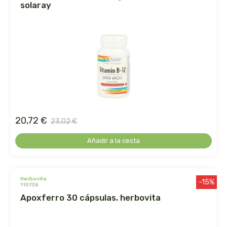
solaray
le pain des fleurs
le paludier de guerande
lemon-pharma s.l.
lima
liposhell
20,72 €
23,02 €
logona
Añadir a la cesta
lumen
herbovita
-15%
luso diete
110738
apoxferro 30 cápsulas. herbovita
machandel