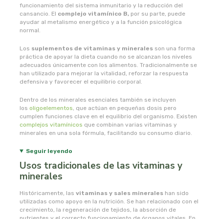
naturata
funcionamiento del sistema inmunitario y la reducción del
cansancio. El
complejo vitamínico B,
por su parte, puede
ayudar al metalismo energético y a la función psicológica
naturbrush
normal.
naturcid
Los
suplementos de vitaminas y minerales
son una forma
práctica de apoyar la dieta cuando no se alcanzan los niveles
adecuados únicamente con los alimentos. Tradicionalmente se
naturcosmetika
han utilizado para mejorar la vitalidad, reforzar la respuesta
defensiva y favorecer el equilibrio corporal.
naturgreen
Dentro de los minerales esenciales también se incluyen
los
oligoelementos
, que actúan en pequeñas dosis pero
cumplen funciones clave en el equilibrio del organismo. Existen
naturmil
complejos vitamínicos
que combinan varias vitaminas y
minerales en una sola fórmula, facilitando su consumo diario.
natursoy
Seguir leyendo
Usos tradicionales de las vitaminas y
natysal
minerales
nebula
Históricamente, las
vitaminas y sales minerales
han sido
utilizadas como apoyo en la nutrición. Se han relacionado con el
crecimiento, la regeneración de tejidos, la absorción de
nordics
nutrientes y el correcto funcionamiento de órganos vitales. En