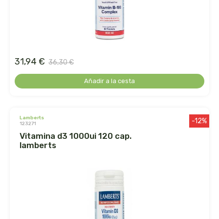
belsi
ben&anna
biarritz
31,94 €
36,30 €
Añadir a la cesta
bifemme
biobel
lamberts
-12%
123271
biobio
vitamina d3 1000ui 120 cap.
lamberts
biocop
biofloral
biokap