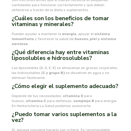
Son micronutrientes que el cuerpo necesita en pequeñas
cantidades para funcionar correctamente y que deben
plameca
obtenerse a través de la dieta o suplementos.
¿Cuáles son los beneficios de tomar
vitaminas y minerales?
plantapol
Pueden ayudar a mantener la
energía
, apoyar el
sistema
plantis
inmunitario
y favorecer la salud de
huesos, piel y sistema
nervioso.
¿Qué diferencia hay entre vitaminas
pompeia life
liposolubles e hidrosolubles?
praxis
Las liposolubles (A, D, E, K) se almacenan en grasas corporales;
las hidrosolubles (
C y grupo B)
se disuelven en agua y se
eliminan fácilmente.
primeal
¿Cómo elegir el suplemento adecuado?
protein
Depende de tus necesidades:
vitamina D
para
huesos,
vitamina C
para defensas,
complejo B
para energía.
En Herboristería La Salud podemos asesorarte.
quinton laboratoirs
¿Puedo tomar varios suplementos a la
vez?
radhe shyam
Sí, aunque conviene hacerlo con criterio. Es recomendable