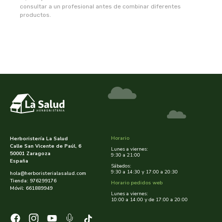
consultar a un profesional antes de combinar diferentes
rapunzel
productos.
rhatma
roha
rueber
sakai
saludviva
Horario
Herboristería La Salud
Calle San Vicente de Paúl, 6
Lunes a viernes:
50001 Zaragoza
9:30 a 21:00
salus
España
Sábados:
9:30 a 14:30 y 17:00 a 20:30
hola@herboristerialasalud.com
saluz 33
Tienda: 976299176
Horario pedidos web
Móvil: 661889949
Lunes a viernes:
10:00 a 14:00 y de 17:00 a 20:00
sanavy