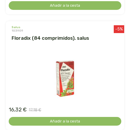
cooperativa del campo virgen de la esperanza
Añadir a la cesta
corpore sano
salus
cosmo naturel
-5%
103909
floradix (84 comprimidos). salus
cosnature
d shila
deiters
dento produts
derbos
16,32 €
17,18 €
designs for health
Añadir a la cesta
diego camaras- lotero