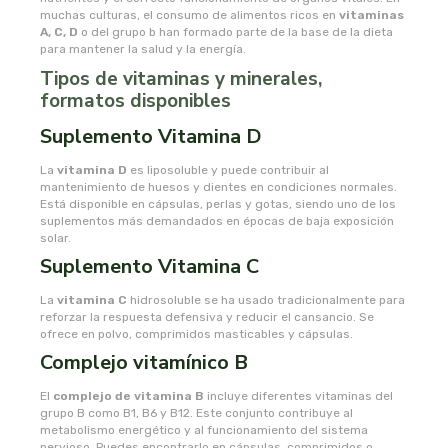
muchas culturas, el consumo de alimentos ricos en
vitaminas
A, C, D
o del grupo b han formado parte de la base de la dieta
novadiet
para mantener la salud y la energía.
Tipos de vitaminas y minerales,
nutergia
formatos disponibles
Suplemento Vitamina D
nutribiotica
La
vitamina D
es liposoluble y puede contribuir al
mantenimiento de huesos y dientes en condiciones normales.
nutrinat
Está disponible en cápsulas, perlas y gotas, siendo uno de los
suplementos más demandados en épocas de baja exposición
solar.
nutrinat evolution
Suplemento Vitamina C
nutrisport
La
vitamina C
hidrosoluble se ha usado tradicionalmente para
reforzar la respuesta defensiva y reducir el cansancio. Se
ofrece en polvo, comprimidos masticables y cápsulas.
oma gertrude
Complejo vitamínico B
orballo
El
complejo de vitamina B
incluye diferentes vitaminas del
grupo B como B1, B6 y B12. Este conjunto contribuye al
metabolismo energético y al funcionamiento del sistema
ortis
nervioso. Puedes encontrarlo en cápsulas, comprimidos o