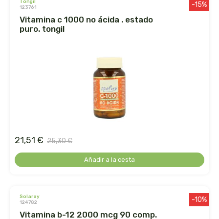
tongil
-15%
123761
la salud
vitamina c 1000 no ácida . estado
puro. tongil
la via vegana
labcatal
labnatur
laboratorio sys
lactoduero
21,51 €
25,30 €
lamberts
Añadir a la cesta
lavera
solaray
-10%
124782
lcn
vitamina b-12 2000 mcg 90 comp.