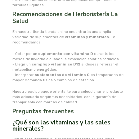
fórmulas líquidas.
oshadhi
Recomendaciones de Herboristería La
Salud
ozolife
En nuestra tienda tienda online encontrarás una amplia
variedad de suplementos de
vitaminas y minerales.
Te
paracelsia
recomendamos:
- Optar por un
suplemento con vitamina D
durante los
pesasur
meses de invierno o cuando la exposición solar es reducida.
- Elegir un
complejo
vitamínico
B12
si deseas reforzar el
metabolismo energético.
pharmadiet
- Incorporar
suplementos de vitamina C
en temporadas de
mayor demanda física o cambios de estación.
phyto-actif
Nuestro equipo puede orientarte para seleccionar el producto
más adecuado según tus necesidades, con la garantía de
trabajar solo con marcas de calidad.
phytoadvance
Preguntas frecuentes
phytovit s.l.
¿Qué son las vitaminas y las sales
minerales?
pingo