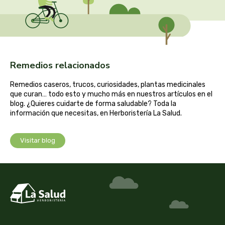
cooperativa del campo virgen de la esperanza
corpore sano
cosmo naturel
Remedios relacionados
cosnature
Remedios caseros, trucos, curiosidades, plantas medicinales
que curan… todo esto y mucho más en nuestros artículos en el
d shila
blog. ¿Quieres cuidarte de forma saludable? Toda la
información que necesitas, en Herboristería La Salud.
deiters
Visitar blog
dento produts
derbos
designs for health
diego camaras- lotero