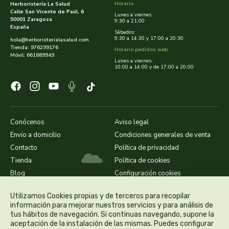
Horario
Herboristería La Salud
Calle San Vicente de Paúl, 6
Lunes a viernes:
50001 Zaragoza
9:30 a 21:00
dielisa
España
Sábados:
9:30 a 14:30 y 17:00 a 20:30
hola@herboristerialasalud.com
dietisa
Tienda: 976299176
Horario pedidos web
Móvil: 661889949
Lunes a viernes:
10:00 a 14:00 y de 17:00 a 20:00
dietmed
dietmil
Conócenos
Aviso legal
dioxilife
Envío a domicilio
Condiciones generales de venta
dis
Contacto
Política de privacidad
Tienda
Política de cookies
dismages
Blog
Configuración cookies
Utilizamos Cookies propias y de terceros para recopilar
dolores guembe
información para mejorar nuestros servicios y para análisis de
tus hábitos de navegación. Si continuas navegando, supone la
dr dunner
aceptación de la instalación de las mismas. Puedes configurar