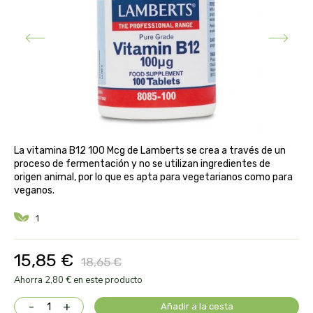
aloe pura laboratorios
antiox y nutricosmética
protección solar y mosquitos
conservas, patés y sopas
deporte
bebé y niño
bebidas
alta pasticceria italiana
diy cremas caseras
hormonal y salud sexual
alter nativa 3
vías urinarias y próstata
maquillaje
amandin
vista y oídos
La vitamina B12 100 Mcg de Lamberts se crea a través de un
amapola
proceso de fermentación y no se utilizan ingredientes de
origen animal, por lo que es apta para vegetarianos como para
veganos.
ana maria lajusticia
1
anae
15,85 €
18,65 €
armonia
Ahorra 2,80 € en este producto
arnidol
-
+
Añadir a la cesta