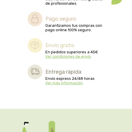
captain kombucha
de profesionales.
carrau y cia- sara
Pago seguro
Garantizamos tus compras con
pago online 100% seguro.
casa ibañez
Envío gratis
castagno
En pedidos superiores a 45€
Ver condiciones de envío
catalysis
Entrega rápida
cavalier
Envío express 24/48 horas
Ver más información
cfn
cien por cien natural
como una reina