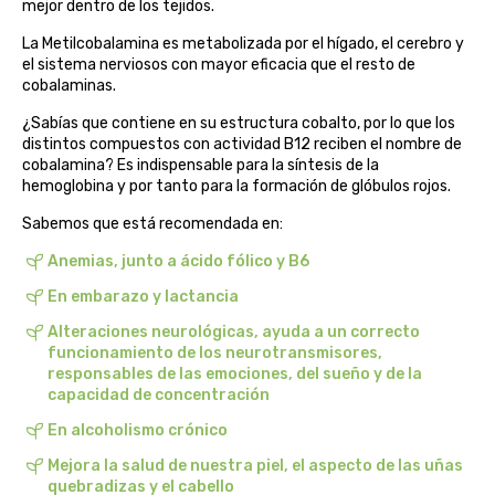
mejor dentro de los tejidos.
belsi
La Metilcobalamina es metabolizada por el hígado, el cerebro y
el sistema nerviosos con mayor eficacia que el resto de
ben&anna
cobalaminas.
¿Sabías que contiene en su estructura cobalto, por lo que los
biarritz
distintos compuestos con actividad B12 reciben el nombre de
cobalamina? Es indispensable para la síntesis de la
hemoglobina y por tanto para la formación de glóbulos rojos.
bifemme
Sabemos que está recomendada en:
biobel
Anemias, junto a ácido fólico y B6
biobio
En embarazo y lactancia
Alteraciones neurológicas, ayuda a un correcto
biocop
funcionamiento de los neurotransmisores,
responsables de las emociones, del sueño y de la
capacidad de concentración
biofloral
En alcoholismo crónico
biokap
Mejora la salud de nuestra piel, el aspecto de las uñas
quebradizas y el cabello