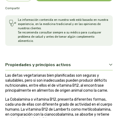
arrasate
Compartir
La información contenida en nuestra web está basada en nuestra
artemis
experiencia, en la medicina tradicional y en las opiniones de
nuestros clientes.
Se recomienda consultar siempre a su médico para cualquier
arteoliva
problema de salud y antes de tomar algún complemento
alimenticio.
artesania agricola
auma adhy
Propiedades y principios activos
bach original
Las dietas vegetarianas bien planificadas son seguras y
saludables, pero si son inadecuadas pueden producir déficits
banban
nutricionales, entre ellos el de vitamina B12, al encontrase
principalmente en alimentos de origen animal como la carne.
bauck hof
La Cobalamina o vitamina B12, presenta diferentes formas,
cada una de ellas con diferente grado de actividad en el cuerpo
humano. La vitamina B12 de Lamberts como metilcobalamina,
bellsola
en comparación con la cianocobalamina, se absorbe y retiene