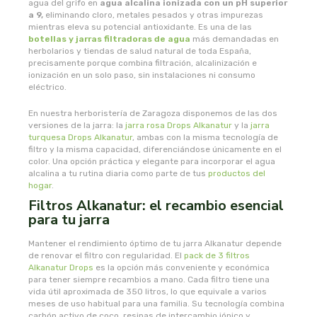
agua del grifo en
agua alcalina ionizada con un pH superior
biolasi
a 9,
eliminando cloro, metales pesados y otras impurezas
mientras eleva su potencial antioxidante. Es una de las
botellas y jarras filtradoras de agua
más demandadas en
biomix
herbolarios y tiendas de salud natural de toda España,
precisamente porque combina filtración, alcalinización e
ionización en un solo paso, sin instalaciones ni consumo
bioserum
eléctrico.
En nuestra herboristería de Zaragoza disponemos de las dos
biotta
versiones de la jarra: la
jarra rosa Drops Alkanatur
y la
jarra
turquesa Drops Alkanatur
, ambas con la misma tecnología de
biover
filtro y la misma capacidad, diferenciándose únicamente en el
color. Una opción práctica y elegante para incorporar el agua
alcalina a tu rutina diaria como parte de tus
productos del
brinkers food
hogar
.
Filtros Alkanatur: el recambio esencial
para tu jarra
cal valls
Mantener el rendimiento óptimo de tu jarra Alkanatur depende
calmmabis
de renovar el filtro con regularidad. El
pack de 3 filtros
Alkanatur Drops
es la opción más conveniente y económica
para tener siempre recambios a mano. Cada filtro tiene una
camaleon
vida útil aproximada de 350 litros, lo que equivale a varios
meses de uso habitual para una familia. Su tecnología combina
carbón activo de coco, resinas de intercambio iónico y