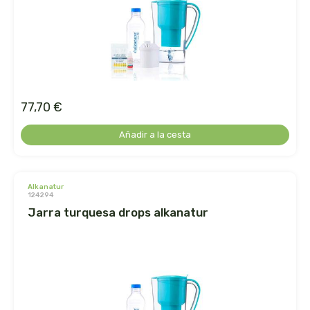
arrasate
artemis
arteoliva
77,70 €
artesania agricola
Añadir a la cesta
auma adhy
alkanatur
bach original
124294
jarra turquesa drops alkanatur
banban
bauck hof
bellsola