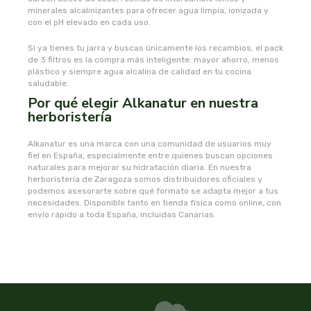
captain kombucha
minerales alcalinizantes para ofrecer agua limpia, ionizada y
con el pH elevado en cada uso.
carrau y cia- sara
Si ya tienes tu jarra y buscas únicamente los recambios, el pack
de 3 filtros es la compra más inteligente: mayor ahorro, menos
plástico y siempre agua alcalina de calidad en tu cocina
casa ibañez
saludable.
Por qué elegir Alkanatur en nuestra
castagno
herboristería
catalysis
Alkanatur es una marca con una comunidad de usuarios muy
fiel en España, especialmente entre quienes buscan opciones
naturales para mejorar su hidratación diaria. En nuestra
cavalier
herboristería de Zaragoza somos distribuidores oficiales y
podemos asesorarte sobre qué formato se adapta mejor a tus
necesidades. Disponible tanto en tienda física como online, con
cfn
envío rápido a toda España, incluidas Canarias.
cien por cien natural
como una reina