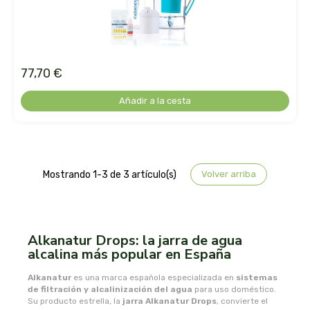
belsi
ben&anna
77,70 €
biarritz
Añadir a la cesta
bifemme
biobel
Mostrando 1-3 de 3 artículo(s)
Volver arriba
biobio
biocop
Alkanatur Drops: la jarra de agua
alcalina más popular en España
biofloral
Alkanatur
es una marca española especializada en
sistemas
biokap
de filtración y alcalinización del agua
para uso doméstico.
Su producto estrella, la
jarra Alkanatur Drops
, convierte el