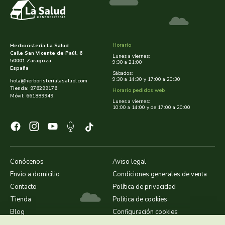
cooperativa del campo virgen de la esperanza
corpore sano
Horario
Herboristería La Salud
cosmo naturel
Calle San Vicente de Paúl, 6
Lunes a viernes:
50001 Zaragoza
9:30 a 21:00
España
Sábados:
cosnature
9:30 a 14:30 y 17:00 a 20:30
hola@herboristerialasalud.com
Tienda: 976299176
Horario pedidos web
Móvil: 661889949
d shila
Lunes a viernes:
10:00 a 14:00 y de 17:00 a 20:00
deiters
dento produts
Conócenos
Aviso legal
derbos
Envío a domicilio
Condiciones generales de venta
Contacto
Política de privacidad
designs for health
Tienda
Política de cookies
Blog
Configuración cookies
diego camaras- lotero