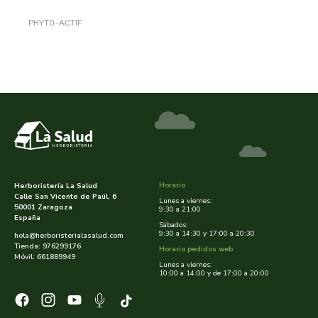
PHYTO-ACTIF
aloe pura laboratorios
antiox y nutricosmética
protección solar y mosquitos
conservas, patés y sopas
deporte
bebé y niño
bebidas
alta pasticceria italiana
diy cremas caseras
hormonal y salud sexual
alter nativa 3
vías urinarias y próstata
maquillaje
amandin
vista y oídos
amapola
Horario
Herboristería La Salud
Calle San Vicente de Paúl, 6
ana maria lajusticia
Lunes a viernes:
50001 Zaragoza
9:30 a 21:00
España
Sábados:
anae
9:30 a 14:30 y 17:00 a 20:30
hola@herboristerialasalud.com
Tienda: 976299176
Horario pedidos web
Móvil: 661889949
Lunes a viernes:
armonia
10:00 a 14:00 y de 17:00 a 20:00
arnidol