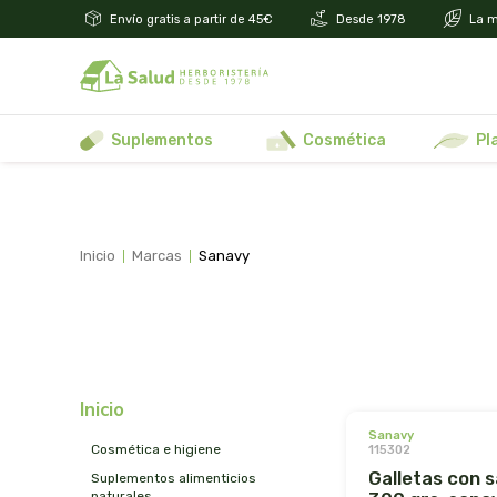
Envío gratis a partir de 45€
Desde 1978
La m
suplementos
cosmética
p
inicio
marcas
sanavy
inicio
sanavy
cosmética e higiene
115302
galletas con salvado
suplementos alimenticios
naturales