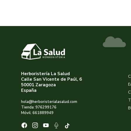
Herboristería La Salud
C
Calle San Vicente de Paúl, 6
E
50001 Zaragoza
España
C
T
hola@herboristerialasalud.com
Tienda: 976299176
B
Móvil: 661889949