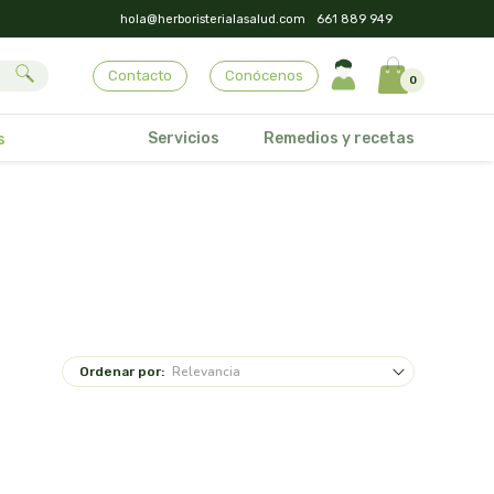
hola@herboristerialasalud.com
661 889 949
Contacto
Conócenos
0
Servicios
Remedios y recetas
s
Ordenar por: