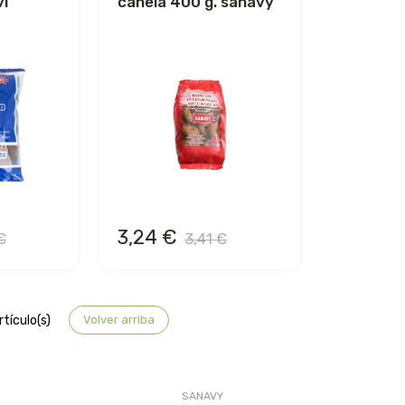
vi
canela 400 g. sanavy
3,24 €
€
3,41 €
tículo(s)
Volver arriba
SANAVY