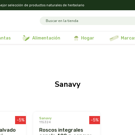
ejor selección de productos naturales de herbolario
lantas
alimentación
hogar
marca
sanavy
sanavy
-5%
-5%
115324
roscos integrales