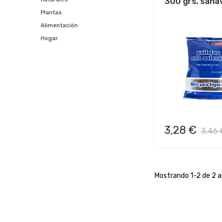
300 grs. sana
plantas
alimentación
hogar
3,28 €
3,46 
Mostrando 1-2 de 2 ar