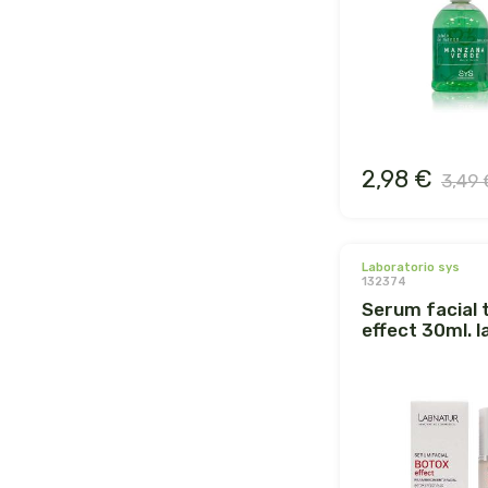
2,98 €
3,49 
laboratorio sys
132374
serum facial tensor
effect 30ml. 