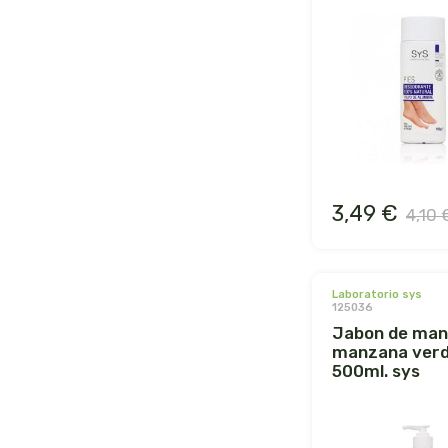
3,49 €
4,10 
laboratorio sys
125036
jabon de manos
manzana ver
500ml. sys