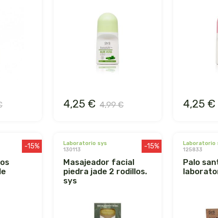
4,25 €
4,25 €
€
4,99 €
laboratorio sys
laboratorio
-15%
-15%
130113
125833
masajeador facial
palo santo 100gr.
de
piedra jade 2 rodillos.
laborato
sys