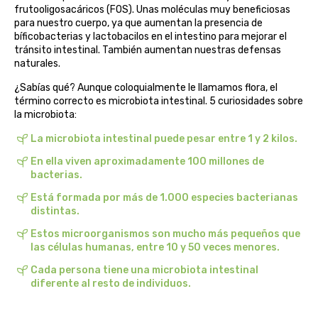
frutooligosacáricos (FOS). Unas moléculas muy beneficiosas
biolasi
para nuestro cuerpo, ya que aumentan la presencia de
bíficobacterias y lactobacilos en el intestino para mejorar el
biomix
tránsito intestinal. También aumentan nuestras defensas
naturales.
bioserum
¿Sabías qué? Aunque coloquialmente le llamamos flora, el
término correcto es microbiota intestinal. 5 curiosidades sobre
la microbiota:
biotta
La microbiota intestinal puede pesar entre 1 y 2 kilos.
biover
En ella viven aproximadamente 100 millones de
bacterias.
brinkers food
Está formada por más de 1.000 especies bacterianas
distintas.
cal valls
Estos microorganismos son mucho más pequeños que
las células humanas, entre 10 y 50 veces menores.
calmmabis
Cada persona tiene una microbiota intestinal
diferente al resto de individuos.
camaleon