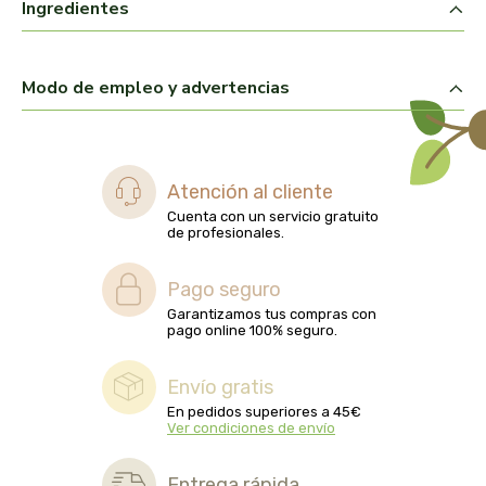
Ingredientes
captain kombucha
carrau y cia- sara
Modo de empleo y advertencias
casa ibañez
castagno
Atención al cliente
Cuenta con un servicio gratuito
catalysis
de profesionales.
cavalier
Pago seguro
Garantizamos tus compras con
cfn
pago online 100% seguro.
cien por cien natural
Envío gratis
En pedidos superiores a 45€
Ver condiciones de envío
como una reina
Entrega rápida