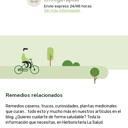
cooperativa del campo virgen de la esperanza
Envío express 24/48 horas
Ver más información
corpore sano
cosmo naturel
cosnature
d shila
deiters
dento produts
Remedios relacionados
derbos
Remedios caseros, trucos, curiosidades, plantas medicinales
que curan… todo esto y mucho más en nuestros artículos en el
designs for health
blog. ¿Quieres cuidarte de forma saludable? Toda la
información que necesitas, en Herboristería La Salud.
diego camaras- lotero