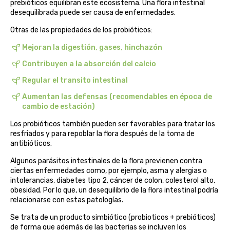
prebióticos equilibran este ecosistema. Una flora intestinal
belsi
desequilibrada puede ser causa de enfermedades.
Otras de las propiedades de los probióticos:
ben&anna
Mejoran la digestión, gases, hinchazón
biarritz
Contribuyen a la absorción del calcio
Regular el transito intestinal
bifemme
Aumentan las defensas (recomendables en época de
cambio de estación)
biobel
Los probióticos también pueden ser favorables para tratar los
resfriados y para repoblar la flora después de la toma de
biobio
antibióticos.
Algunos parásitos intestinales de la flora previenen contra
biocop
ciertas enfermedades como, por ejemplo, asma y alergias o
intolerancias, diabetes tipo 2, cáncer de colon, colesterol alto,
biofloral
obesidad. Por lo que, un desequilibrio de la flora intestinal podría
relacionarse con estas patologías.
biokap
Se trata de un producto simbiótico (probioticos + prebióticos)
de forma que además de las bacterias se incluyen los