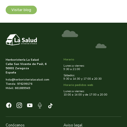
Visitar blog
dielisa
dietisa
dietmed
dietmil
Horario
Herboristería La Salud
Calle San Vicente de Paúl, 6
Lunes a viernes:
dioxilife
50001 Zaragoza
9:30 a 21:00
España
Sábados:
9:30 a 14:30 y 17:00 a 20:30
hola@herboristerialasalud.com
dis
Tienda: 976299176
Horario pedidos web
Móvil: 661889949
Lunes a viernes:
10:00 a 14:00 y de 17:00 a 20:00
dismages
dolores guembe
dr dunner
Conócenos
Aviso legal