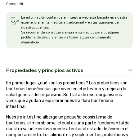
Compartir
arrasate
La información contenida en nuestra web está basada en nuestra
experiencia, en la medicina tradicional y en las opiniones de
artemis
nuestros clientes.
Se recomienda consultar siempre a su médico para cualquier
problema de salud y antes de tomar algún complemento
arteoliva
alimenticio.
artesania agricola
Propiedades y principios activos
auma adhy
En primer lugar, ¿qué son los probióticos? Los probióticos son
bach original
bacterias beneficiosas que viven en el intestino y mejoran la
salud general del organismo. Se trata de microorganismos
banban
vivos que ayudan a equilibrar nuestra flora bacteriana
intestinal.
bauck hof
Nuestro intestino alberga un pequeño ecosistema de
bacterias, el microbioma, el cual es una parte fundamental de
nuestra salud e incluso puede afectar al estado de ánimo o el
bellsola
comportamiento. Los alimentos y suplementos probióticos y