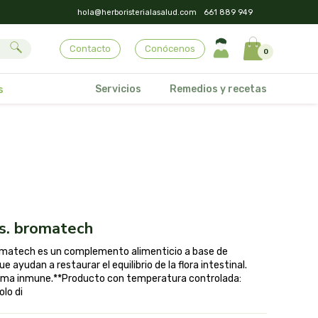
hola@herboristerialasalud.com
661 889 949
Contacto
Conócenos
0
Servicios
Remedios y recetas
s
as. bromatech
romatech es un complemento alimenticio a base de
 ayudan a restaurar el equilibrio de la flora intestinal.
stema inmune.**Producto con temperatura controlada:
lo di