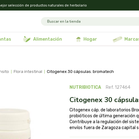
ejor selección de productos naturales de herbolario
lantas
alimentación
hogar
marca
ansito
flora intestinal
citogenex 30 cápsulas. bromatech
NUTRIBIOTICA
Ref. 127464
citogenex 30 cápsul
Citogenex cáp. de laboratorios B
probióticos de última generación que
Contribuye a la regulación del si
envíos fuera de Zaragoza capital so