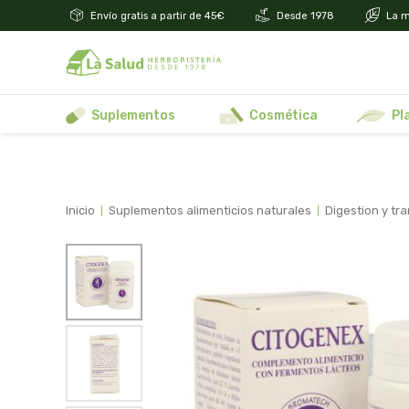
Envío gratis a partir de 45€
Desde 1978
La m
suplementos
cosmética
p
inicio
suplementos alimenticios naturales
digestion y tr