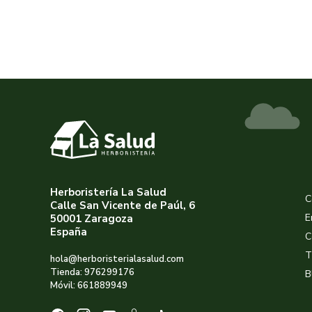
Herboristería La Salud
C
Calle San Vicente de Paúl, 6
E
50001 Zaragoza
España
C
T
hola@herboristerialasalud.com
Tienda: 976299176
B
Móvil: 661889949