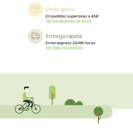
captain kombucha
Envío gratis
En pedidos superiores a 45€
carrau y cia- sara
Ver condiciones de envío
casa ibañez
Entrega rápida
Envío express 24/48 horas
castagno
Ver más información
catalysis
cavalier
cfn
cien por cien natural
como una reina