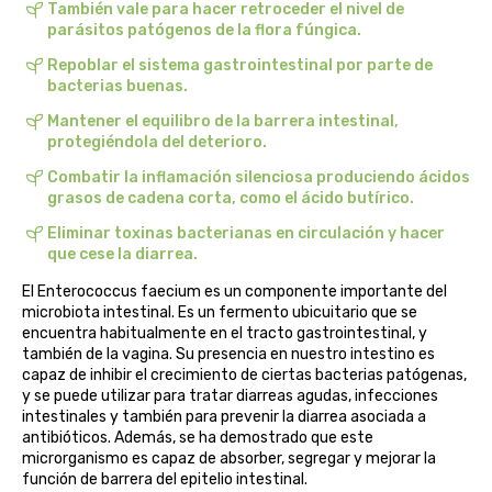
También vale para hacer retroceder el nivel de
belsi
parásitos patógenos de la flora fúngica.
Repoblar el sistema gastrointestinal por parte de
ben&anna
bacterias buenas.
Mantener el equilibro de la barrera intestinal,
biarritz
protegiéndola del deterioro.
Combatir la inflamación silenciosa produciendo ácidos
bifemme
grasos de cadena corta, como el ácido butírico.
Eliminar toxinas bacterianas en circulación y hacer
biobel
que cese la diarrea.
El Enterococcus faecium es un componente importante del
biobio
microbiota intestinal. Es un fermento ubicuitario que se
encuentra habitualmente en el tracto gastrointestinal, y
biocop
también de la vagina. Su presencia en nuestro intestino es
capaz de inhibir el crecimiento de ciertas bacterias patógenas,
y se puede utilizar para tratar diarreas agudas, infecciones
biofloral
intestinales y también para prevenir la diarrea asociada a
antibióticos. Además, se ha demostrado que este
biokap
microrganismo es capaz de absorber, segregar y mejorar la
función de barrera del epitelio intestinal.