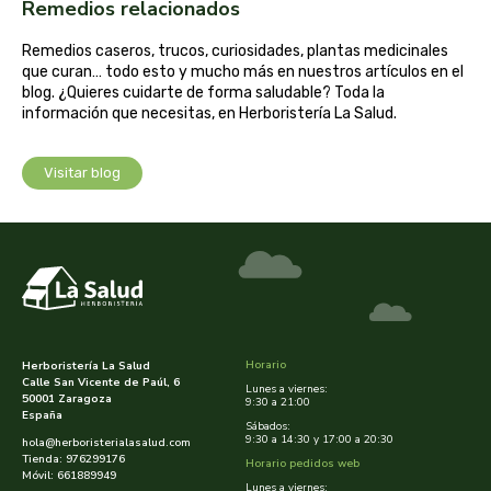
cooperativa del campo virgen de la esperanza
Remedios relacionados
Remedios caseros, trucos, curiosidades, plantas medicinales
corpore sano
que curan… todo esto y mucho más en nuestros artículos en el
blog. ¿Quieres cuidarte de forma saludable? Toda la
cosmo naturel
información que necesitas, en Herboristería La Salud.
cosnature
Visitar blog
d shila
deiters
dento produts
Horario
Herboristería La Salud
derbos
Calle San Vicente de Paúl, 6
Lunes a viernes:
50001 Zaragoza
9:30 a 21:00
España
Sábados:
designs for health
9:30 a 14:30 y 17:00 a 20:30
hola@herboristerialasalud.com
Tienda: 976299176
Horario pedidos web
Móvil: 661889949
diego camaras- lotero
Lunes a viernes: