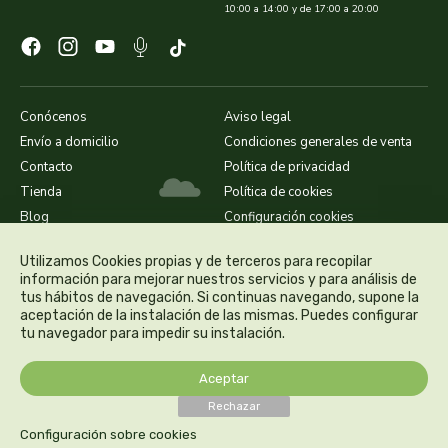
10:00 a 14:00 y de 17:00 a 20:00
dielisa
dietisa
Conócenos
Aviso legal
dietmed
Envío a domicilio
Condiciones generales de venta
Contacto
Política de privacidad
dietmil
Tienda
Política de cookies
Blog
Configuración cookies
dioxilife
Utilizamos Cookies propias y de terceros para recopilar
información para mejorar nuestros servicios y para análisis de
dis
tus hábitos de navegación. Si continuas navegando, supone la
aceptación de la instalación de las mismas. Puedes configurar
tu navegador para impedir su instalación.
dismages
Aceptar
dolores guembe
Rechazar
Configuración sobre cookies
dr dunner