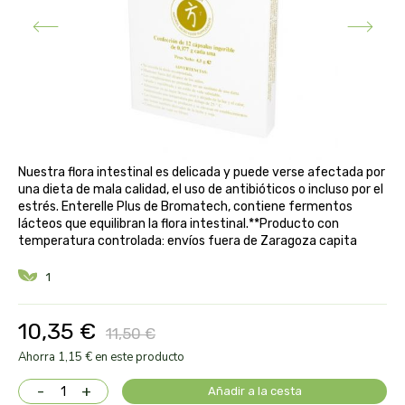
aloe pura laboratorios
antiox y nutricosmética
protección solar y mosquitos
conservas, patés y sopas
deporte
bebé y niño
bebidas
alta pasticceria italiana
diy cremas caseras
hormonal y salud sexual
alter nativa 3
vías urinarias y próstata
maquillaje
amandin
Nuestra flora intestinal es delicada y puede verse afectada por
una dieta de mala calidad, el uso de antibióticos o incluso por el
vista y oídos
estrés. Enterelle Plus de Bromatech, contiene fermentos
amapola
lácteos que equilibran la flora intestinal.**Producto con
temperatura controlada: envíos fuera de Zaragoza capita
ana maria lajusticia
1
anae
10,35 €
11,50 €
armonia
Ahorra 1,15 € en este producto
arnidol
-
+
Añadir a la cesta