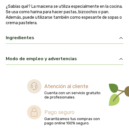
biolasi
¿Sabías qué? La maicena se utiliza especialmente en la cocina.
Se usa como harina para hacer pastas, bizcochos o pan.
Además, puede utilizarse también como espesante de sopas o
biomix
crema pastelera.
bioserum
Ingredientes
biotta
Modo de empleo y advertencias
biover
brinkers food
Atención al cliente
cal valls
Cuenta con un servicio gratuito
de profesionales.
calmmabis
Pago seguro
camaleon
Garantizamos tus compras con
pago online 100% seguro.