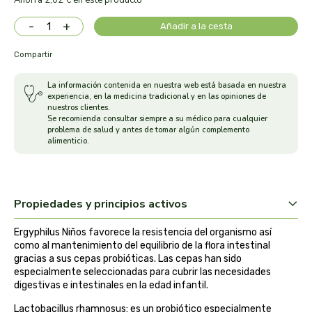
Ahorra 2,02 € en este producto
arrasate
-
+
Añadir a la cesta
artemis
Compartir
La información contenida en nuestra web está basada en nuestra
arteoliva
experiencia, en la medicina tradicional y en las opiniones de
nuestros clientes.
Se recomienda consultar siempre a su médico para cualquier
artesania agricola
problema de salud y antes de tomar algún complemento
alimenticio.
auma adhy
bach original
Propiedades y principios activos
banban
Ergyphilus Niños favorece la resistencia del organismo así
como al mantenimiento del equilibrio de la flora intestinal
gracias a sus cepas probióticas. Las cepas han sido
bauck hof
especialmente seleccionadas para cubrir las necesidades
digestivas e intestinales en la edad infantil.
bellsola
Lactobacillus rhamnosus: es un probiótico especialmente