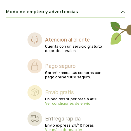
captain kombucha
Modo de empleo y advertencias
carrau y cia- sara
casa ibañez
Atención al cliente
castagno
Cuenta con un servicio gratuito
de profesionales.
catalysis
Pago seguro
Garantizamos tus compras con
cavalier
pago online 100% seguro.
cfn
Envío gratis
En pedidos superiores a 45€
cien por cien natural
Ver condiciones de envío
como una reina
Entrega rápida
Envío express 24/48 horas
Ver más información