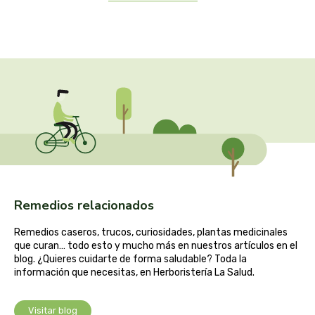
cooperativa del campo virgen de la esperanza
corpore sano
cosmo naturel
cosnature
d shila
deiters
Remedios relacionados
dento produts
Remedios caseros, trucos, curiosidades, plantas medicinales
derbos
que curan… todo esto y mucho más en nuestros artículos en el
blog. ¿Quieres cuidarte de forma saludable? Toda la
información que necesitas, en Herboristería La Salud.
designs for health
Visitar blog
diego camaras- lotero