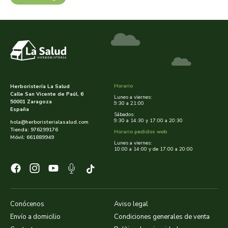
dielisa
dietisa
dietmed
Horario
Herboristería La Salud
Calle San Vicente de Paúl, 6
dietmil
Lunes a viernes:
50001 Zaragoza
9:30 a 21:00
España
Sábados:
9:30 a 14:30 y 17:00 a 20:30
dioxilife
hola@herboristerialasalud.com
Tienda: 976299176
Horario pedidos web
Móvil: 661889949
Lunes a viernes:
dis
10:00 a 14:00 y de 17:00 a 20:00
dismages
dolores guembe
Conócenos
Aviso legal
Envío a domicilio
Condiciones generales de venta
dr dunner