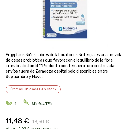
aloe pura laboratorios
antiox y nutricosmética
protección solar y mosquitos
conservas, patés y sopas
deporte
bebé y niño
bebidas
alta pasticceria italiana
diy cremas caseras
hormonal y salud sexual
alter nativa 3
vías urinarias y próstata
maquillaje
amandin
Ergyphilus Niños sobres de laboratorios Nutergia es una mezcla
de cepas probióticas que favorecen el equilibrio de la flora
vista y oídos
intestinal infantil.**Producto con temperatura controlada:
amapola
envíos fuera de Zaragoza capital solo disponibles entre
Septiembre y Mayo.
ana maria lajusticia
Últimas unidades en stock
anae
1
SIN GLUTEN
armonia
11,48 €
13,50 €
arnidol