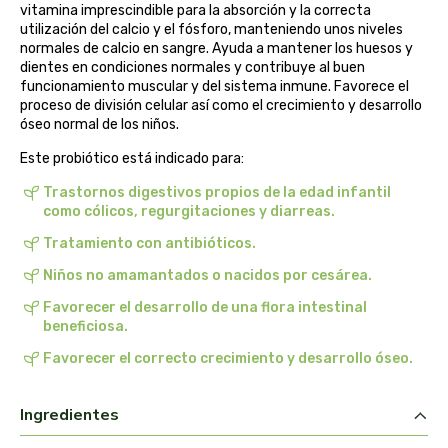
vitamina imprescindible para la absorción y la correcta
biolasi
utilización del calcio y el fósforo, manteniendo unos niveles
normales de calcio en sangre. Ayuda a mantener los huesos y
biomix
dientes en condiciones normales y contribuye al buen
funcionamiento muscular y del sistema inmune. Favorece el
proceso de división celular así como el crecimiento y desarrollo
bioserum
óseo normal de los niños.
Este probiótico está indicado para:
biotta
Trastornos digestivos propios de la edad infantil
como cólicos, regurgitaciones y diarreas.
biover
Tratamiento con antibióticos.
brinkers food
Niños no amamantados o nacidos por cesárea.
Favorecer el desarrollo de una flora intestinal
cal valls
beneficiosa.
Favorecer el correcto crecimiento y desarrollo óseo.
calmmabis
camaleon
Ingredientes