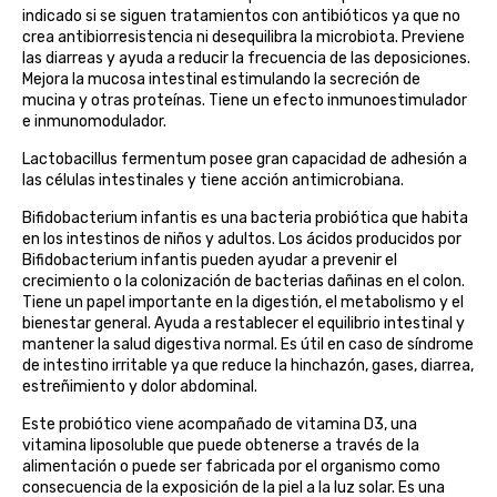
indicado si se siguen tratamientos con antibióticos ya que no
belsi
crea antibiorresistencia ni desequilibra la microbiota. Previene
las diarreas y ayuda a reducir la frecuencia de las deposiciones.
Mejora la mucosa intestinal estimulando la secreción de
ben&anna
mucina y otras proteínas. Tiene un efecto inmunoestimulador
e inmunomodulador.
biarritz
Lactobacillus fermentum posee gran capacidad de adhesión a
las células intestinales y tiene acción antimicrobiana.
bifemme
Bifidobacterium infantis es una bacteria probiótica que habita
en los intestinos de niños y adultos. Los ácidos producidos por
biobel
Bifidobacterium infantis pueden ayudar a prevenir el
crecimiento o la colonización de bacterias dañinas en el colon.
biobio
Tiene un papel importante en la digestión, el metabolismo y el
bienestar general. Ayuda a restablecer el equilibrio intestinal y
mantener la salud digestiva normal. Es útil en caso de síndrome
biocop
de intestino irritable ya que reduce la hinchazón, gases, diarrea,
estreñimiento y dolor abdominal.
biofloral
Este probiótico viene acompañado de vitamina D3, una
vitamina liposoluble que puede obtenerse a través de la
biokap
alimentación o puede ser fabricada por el organismo como
consecuencia de la exposición de la piel a la luz solar. Es una