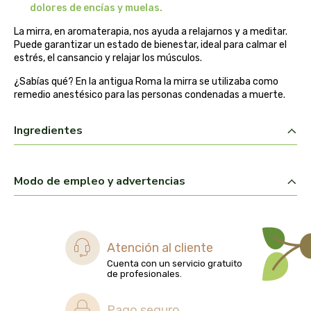
dolores de encías y muelas.
biolasi
La mirra, en aromaterapia, nos ayuda a relajarnos y a meditar.
Puede garantizar un estado de bienestar, ideal para calmar el
biomix
estrés, el cansancio y relajar los músculos.
bioserum
¿Sabías qué? En la antigua Roma la mirra se utilizaba como
remedio anestésico para las personas condenadas a muerte.
biotta
Ingredientes
biover
Modo de empleo y advertencias
brinkers food
cal valls
Atención al cliente
calmmabis
Cuenta con un servicio gratuito
de profesionales.
camaleon
Pago seguro