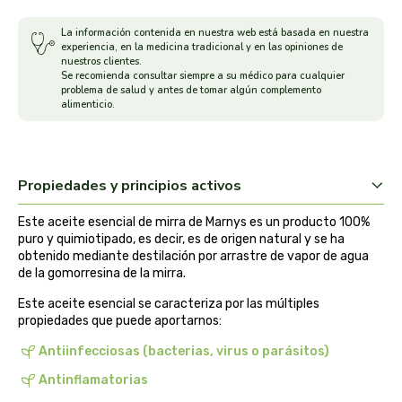
arrasate
La información contenida en nuestra web está basada en nuestra
experiencia, en la medicina tradicional y en las opiniones de
nuestros clientes.
artemis
Se recomienda consultar siempre a su médico para cualquier
problema de salud y antes de tomar algún complemento
alimenticio.
arteoliva
artesania agricola
Propiedades y principios activos
auma adhy
Este aceite esencial de mirra de Marnys es un producto 100%
puro y quimiotipado, es decir, es de origen natural y se ha
bach original
obtenido mediante destilación por arrastre de vapor de agua
de la gomorresina de la mirra.
banban
Este aceite esencial se caracteriza por las múltiples
propiedades que puede aportarnos:
bauck hof
Antiinfecciosas (bacterias, virus o parásitos)
bellsola
Antinflamatorias