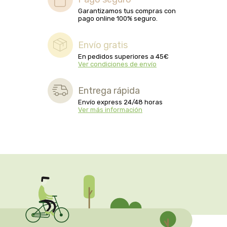
captain kombucha
Garantizamos tus compras con
pago online 100% seguro.
carrau y cia- sara
Envío gratis
casa ibañez
En pedidos superiores a 45€
Ver condiciones de envío
castagno
Entrega rápida
Envío express 24/48 horas
catalysis
Ver más información
cavalier
cfn
cien por cien natural
como una reina