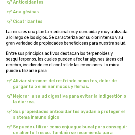
Antioxidantes
belsi
Analgésicas
Cicatrizantes
ben&anna
La mirra es una planta medicinal muy conocida y muy utilizada
biarritz
a lo largo de los siglos. Se caracteriza por su olor intenso y su
gran variedad de propiedades beneficiosas para nuestra salud.
bifemme
Entre sus principios activos destacan los terpenoides y
sesquiterpenos, los cuales pueden afectar algunas áreas del
cerebro, incidiendo en el control de las emociones. La mirra
biobel
puede utilizarse para:
biobio
Aliviar síntomas del resfriado como tos, dolor de
garganta o eliminar mocos y flemas.
biocop
Mejorar la salud digestiva para evitar la indigestión o
la diarrea.
biofloral
Sus propiedades antioxidantes ayudan a proteger el
sistema inmunológico.
biokap
Se puede utilizar como enjuague bucal para conseguir
un aliento fresco. También se recomienda para