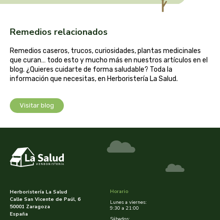
cooperativa del campo virgen de la esperanza
corpore sano
Remedios relacionados
cosmo naturel
Remedios caseros, trucos, curiosidades, plantas medicinales
que curan… todo esto y mucho más en nuestros artículos en el
blog. ¿Quieres cuidarte de forma saludable? Toda la
cosnature
información que necesitas, en Herboristería La Salud.
d shila
Visitar blog
deiters
dento produts
derbos
Horario
Herboristería La Salud
designs for health
Calle San Vicente de Paúl, 6
Lunes a viernes:
50001 Zaragoza
9:30 a 21:00
España
diego camaras- lotero
Sábados: