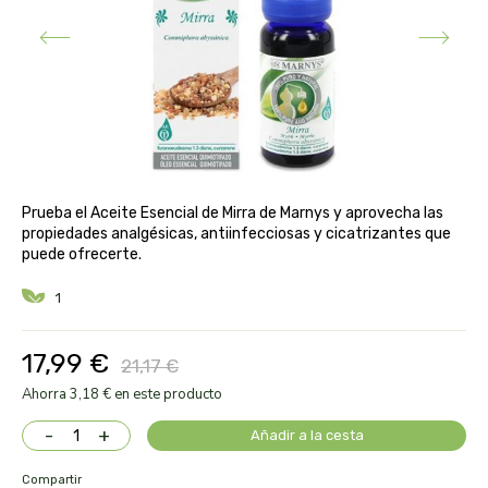
aloe pura laboratorios
antiox y nutricosmética
protección solar y mosquitos
conservas, patés y sopas
deporte
bebé y niño
bebidas
alta pasticceria italiana
diy cremas caseras
hormonal y salud sexual
alter nativa 3
vías urinarias y próstata
maquillaje
amandin
Prueba el Aceite Esencial de Mirra de Marnys y aprovecha las
vista y oídos
propiedades analgésicas, antiinfecciosas y cicatrizantes que
amapola
puede ofrecerte.
1
ana maria lajusticia
17,99 €
anae
21,17 €
Ahorra 3,18 € en este producto
armonia
-
+
Añadir a la cesta
arnidol
Compartir