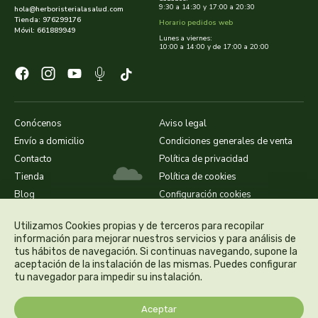
9:30 a 14:30 y 17:00 a 20:30
hola@herboristerialasalud.com
Tienda: 976299176
Horario pedidos web
dielisa
Móvil: 661889949
Lunes a viernes:
10:00 a 14:00 y de 17:00 a 20:00
dietisa
dietmed
Conócenos
Aviso legal
dietmil
Envío a domicilio
Condiciones generales de venta
Contacto
Política de privacidad
dioxilife
Tienda
Política de cookies
Blog
Configuración cookies
dis
Utilizamos Cookies propias y de terceros para recopilar
información para mejorar nuestros servicios y para análisis de
dismages
tus hábitos de navegación. Si continuas navegando, supone la
aceptación de la instalación de las mismas. Puedes configurar
dolores guembe
tu navegador para impedir su instalación.
dr dunner
Aceptar