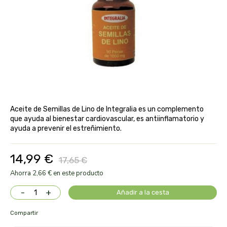
aloe pura laboratorios
antiox y nutricosmética
protección solar y mosquitos
conservas, patés y sopas
deporte
bebé y niño
bebidas
alta pasticceria italiana
diy cremas caseras
hormonal y salud sexual
alter nativa 3
vías urinarias y próstata
maquillaje
amandin
vista y oídos
Aceite de Semillas de Lino de Integralia es un complemento
amapola
que ayuda al bienestar cardiovascular, es antiinflamatorio y
ayuda a prevenir el estreñimiento.
ana maria lajusticia
14,99 €
17,65 €
anae
Ahorra 2,66 € en este producto
-
+
armonia
Añadir a la cesta
Compartir
arnidol