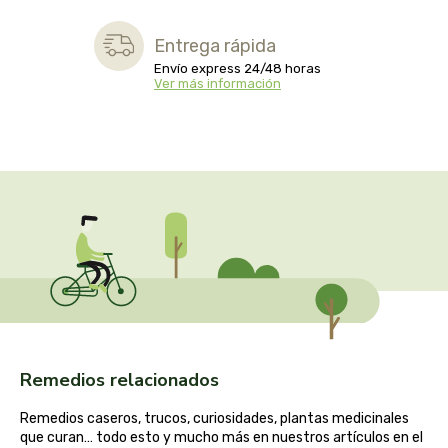
biolasi
Entrega rápida
biomix
Envío express 24/48 horas
Ver más información
bioserum
biotta
biover
brinkers food
cal valls
calmmabis
Remedios relacionados
camaleon
Remedios caseros, trucos, curiosidades, plantas medicinales
que curan… todo esto y mucho más en nuestros artículos en el