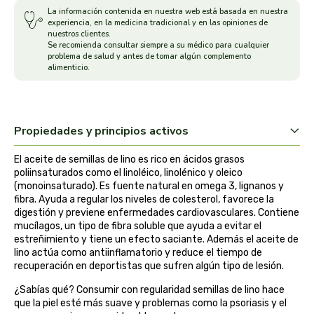
La información contenida en nuestra web está basada en nuestra
arrasate
experiencia, en la medicina tradicional y en las opiniones de
nuestros clientes.
Se recomienda consultar siempre a su médico para cualquier
artemis
problema de salud y antes de tomar algún complemento
alimenticio.
arteoliva
artesania agricola
Propiedades y principios activos
auma adhy
El aceite de semillas de lino es rico en ácidos grasos
poliinsaturados como el linoléico, linolénico y oleico
(monoinsaturado). Es fuente natural en omega 3, lignanos y
bach original
fibra. Ayuda a regular los niveles de colesterol, favorece la
digestión y previene enfermedades cardiovasculares. Contiene
mucílagos, un tipo de fibra soluble que ayuda a evitar el
banban
estreñimiento y tiene un efecto saciante. Además el aceite de
lino actúa como antiinflamatorio y reduce el tiempo de
bauck hof
recuperación en deportistas que sufren algún tipo de lesión.
¿Sabías qué? Consumir con regularidad semillas de lino hace
bellsola
que la piel esté más suave y problemas como la psoriasis y el