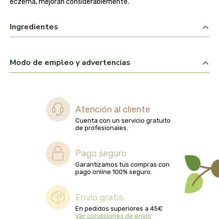
eczema, mejoran considerablemente.
belsi
Ingredientes
ben&anna
biarritz
Modo de empleo y advertencias
bifemme
biobel
Atención al cliente
Cuenta con un servicio gratuito
de profesionales.
biobio
Pago seguro
biocop
Garantizamos tus compras con
pago online 100% seguro.
biofloral
Envío gratis
biokap
En pedidos superiores a 45€
Ver condiciones de envío