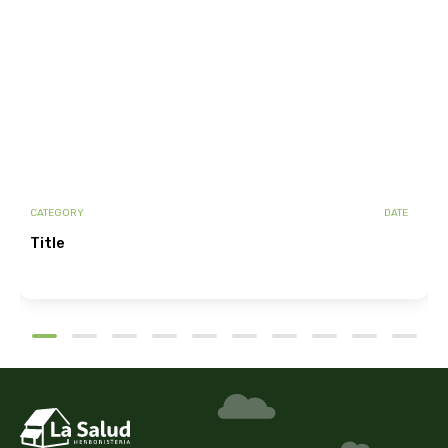
cooperativa del campo virgen de la esperanza
corpore sano
cosmo naturel
cosnature
d shila
CATEGORY
DATE
title
deiters
dento produts
derbos
designs for health
diego camaras- lotero