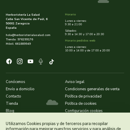
dielisa
Horario
Herboristería La Salud
Calle San Vicente de Paúl, 6
Lunes a viernes:
50001 Zaragoza
9:30 a 21:00
dietisa
España
Sábados:
9:30 a 14:30 y 17:00 a 20:30
hola@herboristerialasalud.com
Tienda: 976299176
dietmed
Horario pedidos web
Móvil: 661889949
Lunes a viernes:
10:00 a 14:00 y de 17:00 a 20:00
dietmil
dioxilife
Conócenos
Aviso legal
dis
Envío a domicilio
Condiciones generales de venta
Contacto
Política de privacidad
dismages
Tienda
Política de cookies
Blog
Configuración cookies
dolores guembe
Utilizamos Cookies propias y de terceros para recopilar
dr dunner
información para mejorar nuestros servicios y para análisis de