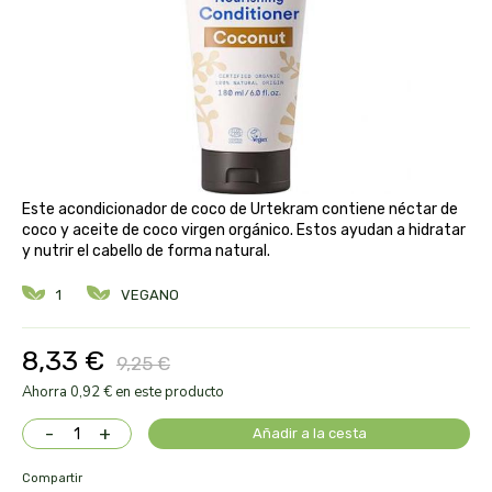
aloe pura laboratorios
antiox y nutricosmética
protección solar y mosquitos
conservas, patés y sopas
deporte
bebé y niño
bebidas
alta pasticceria italiana
diy cremas caseras
hormonal y salud sexual
alter nativa 3
vías urinarias y próstata
maquillaje
amandin
Este acondicionador de coco de Urtekram contiene néctar de
coco y aceite de coco virgen orgánico. Estos ayudan a hidratar
vista y oídos
y nutrir el cabello de forma natural.
amapola
1
VEGANO
ana maria lajusticia
8,33 €
9,25 €
anae
Ahorra 0,92 € en este producto
armonia
-
+
Añadir a la cesta
arnidol
Compartir