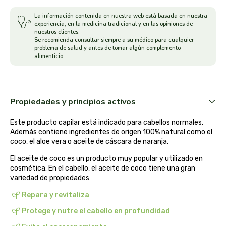
arrasate
La información contenida en nuestra web está basada en nuestra
experiencia, en la medicina tradicional y en las opiniones de
nuestros clientes.
artemis
Se recomienda consultar siempre a su médico para cualquier
problema de salud y antes de tomar algún complemento
alimenticio.
arteoliva
artesania agricola
Propiedades y principios activos
auma adhy
Este producto capilar está indicado para cabellos normales,
Además contiene ingredientes de origen 100% natural como el
bach original
coco, el aloe vera o aceite de cáscara de naranja.
El aceite de coco es un producto muy popular y utilizado en
banban
cosmética. En el cabello, el aceite de coco tiene una gran
variedad de propiedades:
bauck hof
Repara y revitaliza
Protege y nutre el cabello en profundidad
bellsola