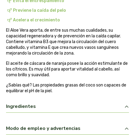
Evita el encrespamiento
belsi
Previene la caída del pelo
Acelera el crecimiento
ben&anna
El Aloe Vera aporta, de entre sus muchas cualidades, su
capacidad regeneradora y de prevención en la caída capilar.
biarritz
Contiene vitamina B3 que mejora la circulación del cuero
cabelludo, y vitamina E que crea nuevos vasos sanguíneos
bifemme
mejorando la circulación de la zona.
El aceite de cáscara de naranja posee la acción estimulante de
biobel
los cítricos. Es muy útil para aportar vitalidad al cabello, así
como brillo y suavidad.
biobio
¿Sabías qué? Las propiedades grasas del coco son capaces de
equilibrar el pH de la piel.
biocop
Ingredientes
biofloral
biokap
Modo de empleo y advertencias