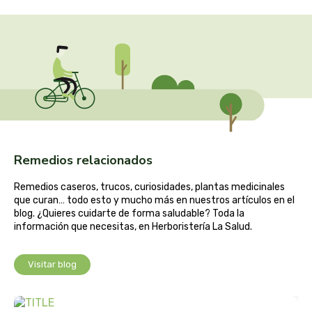
captain kombucha
carrau y cia- sara
casa ibañez
castagno
catalysis
Remedios relacionados
cavalier
Remedios caseros, trucos, curiosidades, plantas medicinales
que curan… todo esto y mucho más en nuestros artículos en el
cfn
blog. ¿Quieres cuidarte de forma saludable? Toda la
información que necesitas, en Herboristería La Salud.
cien por cien natural
Visitar blog
como una reina