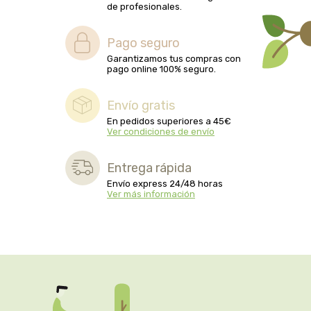
de profesionales.
biolasi
Pago seguro
biomix
Garantizamos tus compras con
pago online 100% seguro.
bioserum
Envío gratis
biotta
En pedidos superiores a 45€
Ver condiciones de envío
biover
Entrega rápida
brinkers food
Envío express 24/48 horas
Ver más información
cal valls
calmmabis
camaleon