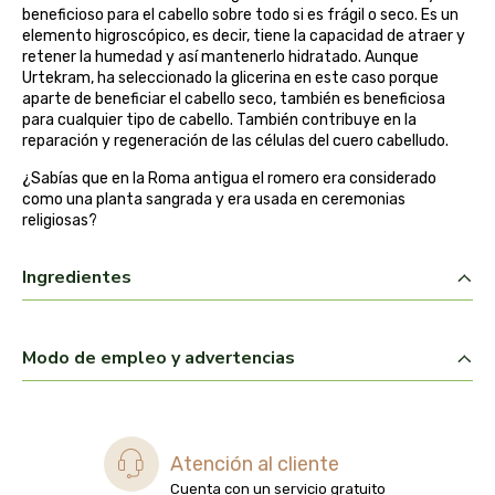
beneficioso para el cabello sobre todo si es frágil o seco. Es un
belsi
elemento higroscópico, es decir, tiene la capacidad de atraer y
retener la humedad y así mantenerlo hidratado. Aunque
Urtekram, ha seleccionado la glicerina en este caso porque
ben&anna
aparte de beneficiar el cabello seco, también es beneficiosa
para cualquier tipo de cabello. También contribuye en la
biarritz
reparación y regeneración de las células del cuero cabelludo.
¿Sabías que en la Roma antigua el romero era considerado
bifemme
como una planta sangrada y era usada en ceremonias
religiosas?
biobel
Ingredientes
biobio
biocop
Modo de empleo y advertencias
biofloral
biokap
Atención al cliente
Cuenta con un servicio gratuito