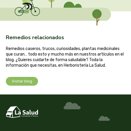
captain kombucha
carrau y cia- sara
casa ibañez
Remedios relacionados
castagno
Remedios caseros, trucos, curiosidades, plantas medicinales
que curan… todo esto y mucho más en nuestros artículos en el
blog. ¿Quieres cuidarte de forma saludable? Toda la
catalysis
información que necesitas, en Herboristería La Salud.
cavalier
Visitar blog
cfn
cien por cien natural
como una reina