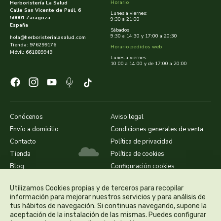
cooperativa del campo virgen de la esperanza
Horario
Herboristería La Salud
Calle San Vicente de Paúl, 6
Lunes a viernes:
50001 Zaragoza
9:30 a 21:00
corpore sano
España
Sábados:
9:30 a 14:30 y 17:00 a 20:30
hola@herboristerialasalud.com
Tienda: 976299176
Horario pedidos web
cosmo naturel
Móvil: 661889949
Lunes a viernes:
10:00 a 14:00 y de 17:00 a 20:00
cosnature
d shila
Conócenos
Aviso legal
deiters
Envío a domicilio
Condiciones generales de venta
Contacto
Política de privacidad
dento produts
Tienda
Política de cookies
Blog
Configuración cookies
derbos
Utilizamos Cookies propias y de terceros para recopilar
designs for health
información para mejorar nuestros servicios y para análisis de
tus hábitos de navegación. Si continuas navegando, supone la
aceptación de la instalación de las mismas. Puedes configurar
diego camaras- lotero