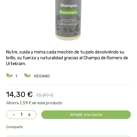
aloe pura laboratorios
antiox y nutricosmética
protección solar y mosquitos
conservas, patés y sopas
deporte
bebé y niño
bebidas
alta pasticceria italiana
diy cremas caseras
hormonal y salud sexual
alter nativa 3
vías urinarias y próstata
maquillaje
Nutre, cuida y mima cada mechón de tu pelo devolviéndo su
amandin
brillo, su fuerza y naturalidad gracias al Champú de Romero de
Urtekram.
vista y oídos
amapola
1
VEGANO
ana maria lajusticia
14,30 €
15,89 €
anae
Ahorra 1,59 € en este producto
-
+
Añadir a la cesta
armonia
Compartir
arnidol