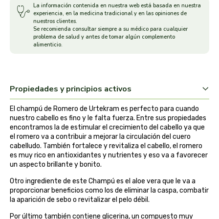
La información contenida en nuestra web está basada en nuestra
experiencia, en la medicina tradicional y en las opiniones de
arrasate
nuestros clientes.
Se recomienda consultar siempre a su médico para cualquier
problema de salud y antes de tomar algún complemento
artemis
alimenticio.
arteoliva
artesania agricola
Propiedades y principios activos
El champú de Romero de Urtekram es perfecto para cuando
auma adhy
nuestro cabello es fino y le falta fuerza. Entre sus propiedades
encontramos la de estimular el crecimiento del cabello ya que
bach original
el romero va a contribuir a mejorar la circulación del cuero
cabelludo. También fortalece y revitaliza el cabello, el romero
es muy rico en antioxidantes y nutrientes y eso va a favorecer
banban
un aspecto brillante y bonito.
Otro ingrediente de este Champú es el aloe vera que le va a
bauck hof
proporcionar beneficios como los de eliminar la caspa, combatir
la aparición de sebo o revitalizar el pelo débil.
bellsola
Por último también contiene glicerina, un compuesto muy