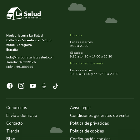
cooperativa del campo virgen de la esperanza
corpore sano
cosmo naturel
Horario
Herboristería La Salud
Calle San Vicente de Paúl, 6
Lunes a viernes:
50001 Zaragoza
cosnature
9:30 a 21:00
España
Sábados:
9:30 a 14:30 y 17:00 a 20:30
hola@herboristerialasalud.com
d shila
Tienda: 976299176
Horario pedidos web
Móvil: 661889949
Lunes a viernes:
10:00 a 14:00 y de 17:00 a 20:00
deiters
dento produts
derbos
Conócenos
Aviso legal
Envío a domicilio
Condiciones generales de venta
designs for health
Contacto
Política de privacidad
Tienda
Política de cookies
diego camaras- lotero
Blog
Configuración cookies