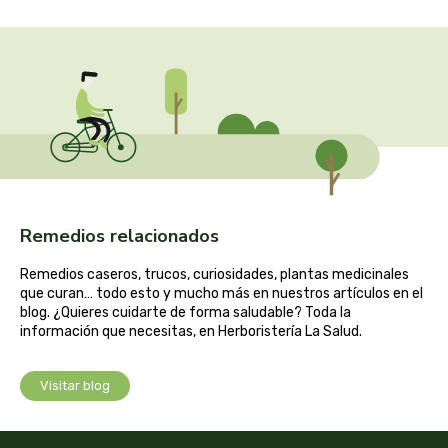
captain kombucha
carrau y cia- sara
casa ibañez
castagno
catalysis
Remedios relacionados
cavalier
Remedios caseros, trucos, curiosidades, plantas medicinales
que curan… todo esto y mucho más en nuestros artículos en el
cfn
blog. ¿Quieres cuidarte de forma saludable? Toda la
información que necesitas, en Herboristería La Salud.
cien por cien natural
Visitar blog
como una reina