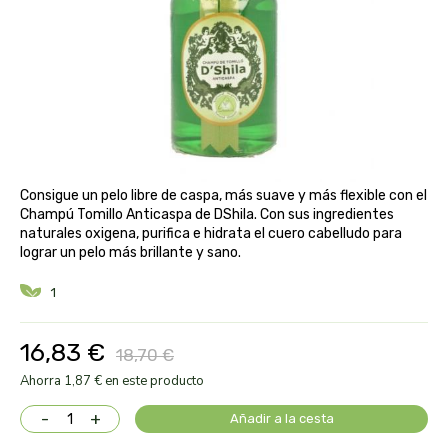
aloe pura laboratorios
antiox y nutricosmética
protección solar y mosquitos
conservas, patés y sopas
deporte
bebé y niño
bebidas
alta pasticceria italiana
diy cremas caseras
hormonal y salud sexual
alter nativa 3
vías urinarias y próstata
maquillaje
amandin
Consigue un pelo libre de caspa, más suave y más flexible con el
vista y oídos
Champú Tomillo Anticaspa de DShila. Con sus ingredientes
amapola
naturales oxigena, purifica e hidrata el cuero cabelludo para
lograr un pelo más brillante y sano.
ana maria lajusticia
1
anae
16,83 €
18,70 €
armonia
Ahorra 1,87 € en este producto
-
+
Añadir a la cesta
arnidol