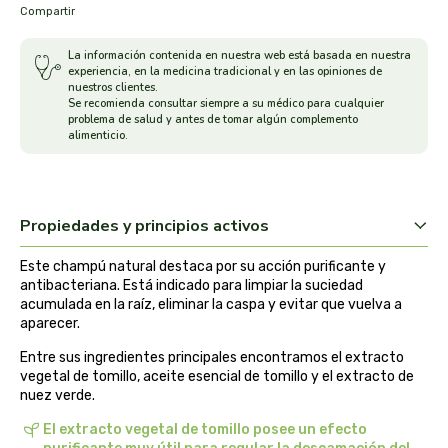
Compartir
arrasate
La información contenida en nuestra web está basada en nuestra
experiencia, en la medicina tradicional y en las opiniones de
artemis
nuestros clientes.
Se recomienda consultar siempre a su médico para cualquier
problema de salud y antes de tomar algún complemento
arteoliva
alimenticio.
artesania agricola
Propiedades y principios activos
auma adhy
Este champú natural destaca por su acción purificante y
bach original
antibacteriana. Está indicado para limpiar la suciedad
acumulada en la raíz, eliminar la caspa y evitar que vuelva a
aparecer.
banban
Entre sus ingredientes principales encontramos el extracto
bauck hof
vegetal de tomillo, aceite esencial de tomillo y el extracto de
nuez verde.
bellsola
El extracto vegetal de tomillo posee un efecto