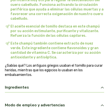
purificante muy útil para regular la descamación del
cuero cabelludo. Funciona activando la circulación
belsi
periférica que ayuda a eliminar las células muertas y a
favorecer una correcta oxigenación de nuestro cuero
ben&anna
cabelludo.
El aceite esencial de tomillo destaca en este champú
biarritz
por su acción estimulante, purificante y vitalizante.
Refuerza la función de las células capilares.
bifemme
Este champú también contiene extracto de nuez
verde. Este ingrediente contiene flavonoides y gran
cantidad de vitamina C. Se caracteriza por su acción
biobel
antioxidante y antiséptica.
biobio
¿Sabías qué? Los antiguos griegos usaban el tomillo para curar
heridas, mientras que los egipcios lo usaban en los
embalsamientos.
biocop
Ingredientes
biofloral
biokap
Modo de empleo y advertencias