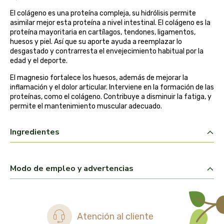
biolasi
El colágeno es una proteína compleja, su hidrólisis permite
asimilar mejor esta proteína a nivel intestinal. El colágeno es la
proteína mayoritaria en cartílagos, tendones, ligamentos,
biomix
huesos y piel. Así que su aporte ayuda a reemplazar lo
desgastado y contrarresta el envejecimiento habitual por la
bioserum
edad y el deporte.
El magnesio fortalece los huesos, además de mejorar la
biotta
inflamación y el dolor articular. Interviene en la formación de las
proteínas, como el colágeno. Contribuye a disminuir la fatiga, y
biover
permite el mantenimiento muscular adecuado.
brinkers food
Ingredientes
cal valls
Modo de empleo y advertencias
calmmabis
camaleon
Atención al cliente