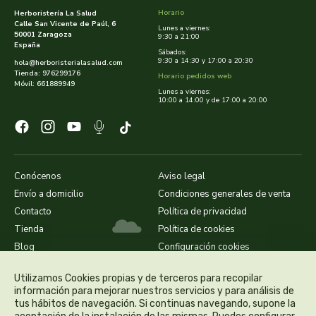
Horario
Herboristería La Salud
Calle San Vicente de Paúl, 6
Lunes a viernes:
dielisa
50001 Zaragoza
9:30 a 21:00
España
Sábados:
9:30 a 14:30 y 17:00 a 20:30
hola@herboristerialasalud.com
dietisa
Tienda: 976299176
Horario pedidos web
Móvil: 661889949
Lunes a viernes:
dietmed
10:00 a 14:00 y de 17:00 a 20:00
dietmil
dioxilife
Conócenos
Aviso legal
Envío a domicilio
Condiciones generales de venta
dis
Contacto
Política de privacidad
Tienda
Política de cookies
dismages
Blog
Configuración cookies
dolores guembe
Utilizamos Cookies propias y de terceros para recopilar
información para mejorar nuestros servicios y para análisis de
tus hábitos de navegación. Si continuas navegando, supone la
dr dunner