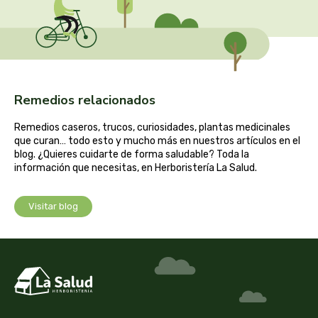
cooperativa del campo virgen de la esperanza
corpore sano
cosmo naturel
Remedios relacionados
cosnature
Remedios caseros, trucos, curiosidades, plantas medicinales
d shila
que curan… todo esto y mucho más en nuestros artículos en el
blog. ¿Quieres cuidarte de forma saludable? Toda la
información que necesitas, en Herboristería La Salud.
deiters
Visitar blog
dento produts
derbos
designs for health
diego camaras- lotero