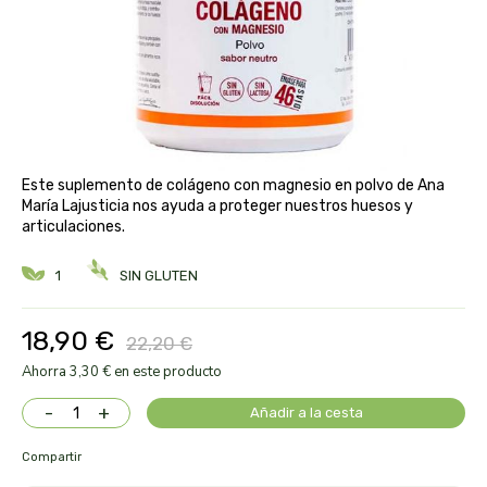
aloe pura laboratorios
antiox y nutricosmética
protección solar y mosquitos
conservas, patés y sopas
deporte
bebé y niño
bebidas
alta pasticceria italiana
diy cremas caseras
hormonal y salud sexual
alter nativa 3
vías urinarias y próstata
maquillaje
Este suplemento de colágeno con magnesio en polvo de Ana
amandin
María Lajusticia nos ayuda a proteger nuestros huesos y
articulaciones.
vista y oídos
amapola
1
SIN GLUTEN
ana maria lajusticia
18,90 €
22,20 €
anae
Ahorra 3,30 € en este producto
-
+
armonia
Añadir a la cesta
Compartir
arnidol