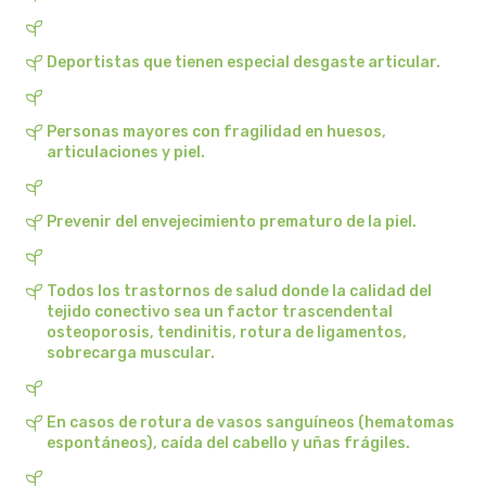
belsi
Deportistas que tienen especial desgaste articular.
ben&anna
biarritz
Personas mayores con fragilidad en huesos,
articulaciones y piel.
bifemme
Prevenir del envejecimiento prematuro de la piel.
biobel
biobio
Todos los trastornos de salud donde la calidad del
tejido conectivo sea un factor trascendental
osteoporosis, tendinitis, rotura de ligamentos,
biocop
sobrecarga muscular.
biofloral
En casos de rotura de vasos sanguíneos (hematomas
espontáneos), caída del cabello y uñas frágiles.
biokap