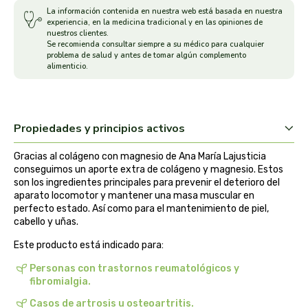
La información contenida en nuestra web está basada en nuestra
arrasate
experiencia, en la medicina tradicional y en las opiniones de
nuestros clientes.
Se recomienda consultar siempre a su médico para cualquier
artemis
problema de salud y antes de tomar algún complemento
alimenticio.
arteoliva
artesania agricola
Propiedades y principios activos
auma adhy
Gracias al colágeno con magnesio de Ana María Lajusticia
conseguimos un aporte extra de colágeno y magnesio. Estos
son los ingredientes principales para prevenir el deterioro del
bach original
aparato locomotor y mantener una masa muscular en
perfecto estado. Así como para el mantenimiento de piel,
cabello y uñas.
banban
Este producto está indicado para:
bauck hof
Personas con trastornos reumatológicos y
fibromialgia.
bellsola
Casos de artrosis u osteoartritis.