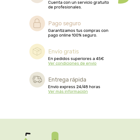
captain kombucha
Cuenta con un servicio gratuito
de profesionales.
carrau y cia- sara
Pago seguro
Garantizamos tus compras con
casa ibañez
pago online 100% seguro.
castagno
Envío gratis
En pedidos superiores a 45€
Ver condiciones de envío
catalysis
Entrega rápida
cavalier
Envío express 24/48 horas
Ver más información
cfn
cien por cien natural
como una reina