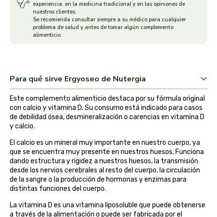
experiencia, en la medicina tradicional y en las opiniones de
nuestros clientes.
arrasate
Se recomienda consultar siempre a su médico para cualquier
problema de salud y antes de tomar algún complemento
alimenticio.
artemis
arteoliva
Para qué sirve Ergyoseo de Nutergia
artesania agricola
Este complemento alimenticio destaca por su fórmula original
con calcio y vitamina D. Su consumo está indicado para casos
auma adhy
de debilidad ósea, desmineralización o carencias en vitamina D
y calcio.
bach original
El calcio es un mineral muy importante en nuestro cuerpo, ya
que se encuentra muy presente en nuestros huesos. Funciona
banban
dando estructura y rigidez a nuestros huesos, la transmisión
desde los nervios cerebrales al resto del cuerpo, la circulación
de la sangre o la producción de hormonas y enzimas para
bauck hof
distintas funciones del cuerpo.
bellsola
La vitamina D es una vitamina liposoluble que puede obtenerse
a través de la alimentación o puede ser fabricada por el