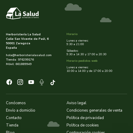
cooperativa del campo virgen de la esperanza
corpore sano
cosmo naturel
Horario
Herboristería La Salud
Calle San Vicente de Paúl, 6
Lunes a viernes:
50001 Zaragoza
cosnature
9:30 a 21:00
España
Sábados:
9:30 a 14:30 y 17:00 a 20:30
hola@herboristerialasalud.com
d shila
Tienda: 976299176
Horario pedidos web
Móvil: 661889949
Lunes a viernes:
10:00 a 14:00 y de 17:00 a 20:00
deiters
dento produts
derbos
Conócenos
Aviso legal
Envío a domicilio
Condiciones generales de venta
designs for health
Contacto
Política de privacidad
Tienda
Política de cookies
diego camaras- lotero
Blog
Configuración cookies