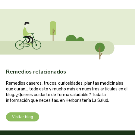
captain kombucha
carrau y cia- sara
casa ibañez
castagno
catalysis
Remedios relacionados
cavalier
Remedios caseros, trucos, curiosidades, plantas medicinales
que curan… todo esto y mucho más en nuestros artículos en el
cfn
blog. ¿Quieres cuidarte de forma saludable? Toda la
información que necesitas, en Herboristería La Salud.
cien por cien natural
Visitar blog
como una reina