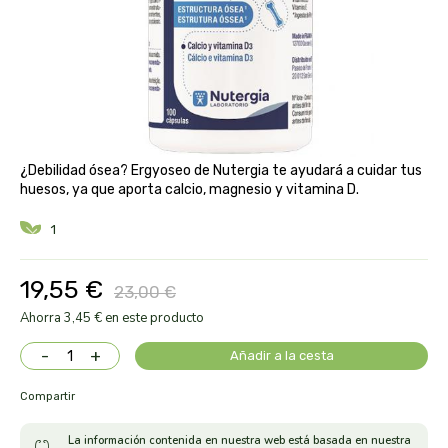
aloe pura laboratorios
antiox y nutricosmética
protección solar y mosquitos
conservas, patés y sopas
deporte
bebé y niño
bebidas
alta pasticceria italiana
diy cremas caseras
hormonal y salud sexual
alter nativa 3
vías urinarias y próstata
maquillaje
¿Debilidad ósea? Ergyoseo de Nutergia te ayudará a cuidar tus
amandin
huesos, ya que aporta calcio, magnesio y vitamina D.
vista y oídos
1
amapola
ana maria lajusticia
19,55 €
23,00 €
Ahorra 3,45 € en este producto
anae
-
+
Añadir a la cesta
armonia
Compartir
arnidol
La información contenida en nuestra web está basada en nuestra