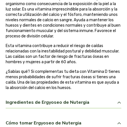
organismo como consecuencia de la exposición de la piel a la
belsi
luz solar. Es una vitamina imprescindible para la absorción y la
correcta utilización del calcio y el fósforo, manteniendo unos
niveles normales de calcio en sangre. Ayuda a mantener los
ben&anna
huesos y dientes en condiciones normales y contribuye al buen
funcionamiento muscular y del sistema inmune. Favorece el
biarritz
proceso de división celular.
Esta vitamina contribuye a reducir el riesgo de caídas
bifemme
relacionadas con la inestabilidad postural y debilidad muscular.
Las caídas son un factor de riesgo de fracturas óseas en
hombres y mujeres a partir de 60 años.
biobel
¿Sabías qué? Si complementas tu dieta con Vitamina D tienes
biobio
menos probabilidades de sufrir fracturas óseas si tienes una
caída. Una de las propiedades de esta vitamina es que ayuda a
la absorción del calcio en los huesos.
biocop
Ingredientes de Ergyoseo de Nutergia
biofloral
biokap
Cómo tomar Ergyoseo de Nutergia