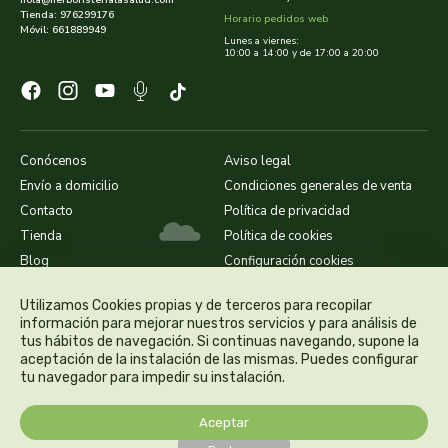
hola@herboristerialasalud.com
Tienda: 976299176
Horario pedidos web
Móvil: 661889949
Lunes a viernes:
dielisa
10:00 a 14:00 y de 17:00 a 20:00
dietisa
dietmed
Conócenos
Aviso legal
Envío a domicilio
Condiciones generales de venta
dietmil
Contacto
Política de privacidad
Tienda
Política de cookies
dioxilife
Blog
Configuración cookies
dis
Utilizamos Cookies propias y de terceros para recopilar
información para mejorar nuestros servicios y para análisis de
dismages
tus hábitos de navegación. Si continuas navegando, supone la
aceptación de la instalación de las mismas. Puedes configurar
tu navegador para impedir su instalación.
dolores guembe
Aceptar
dr dunner