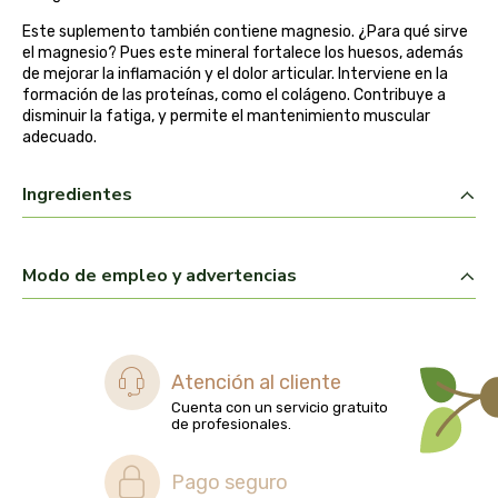
biolasi
Este suplemento también contiene magnesio. ¿Para qué sirve
el magnesio? Pues este mineral fortalece los huesos, además
biomix
de mejorar la inflamación y el dolor articular. Interviene en la
formación de las proteínas, como el colágeno. Contribuye a
disminuir la fatiga, y permite el mantenimiento muscular
bioserum
adecuado.
biotta
Ingredientes
biover
Modo de empleo y advertencias
brinkers food
cal valls
Atención al cliente
calmmabis
Cuenta con un servicio gratuito
de profesionales.
camaleon
Pago seguro