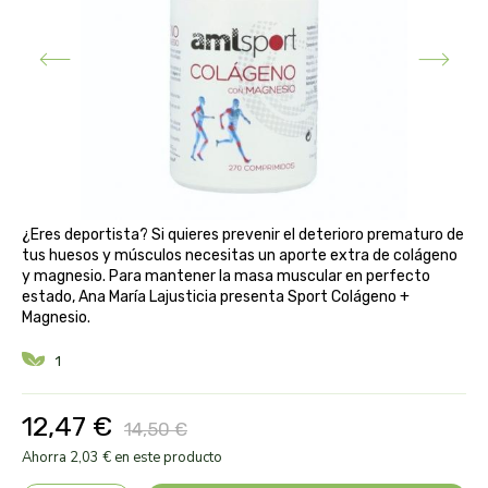
aloe pura laboratorios
antiox y nutricosmética
protección solar y mosquitos
conservas, patés y sopas
deporte
bebé y niño
bebidas
alta pasticceria italiana
diy cremas caseras
hormonal y salud sexual
alter nativa 3
vías urinarias y próstata
maquillaje
amandin
vista y oídos
¿Eres deportista? Si quieres prevenir el deterioro prematuro de
amapola
tus huesos y músculos necesitas un aporte extra de colágeno
y magnesio. Para mantener la masa muscular en perfecto
estado, Ana María Lajusticia presenta Sport Colágeno +
ana maria lajusticia
Magnesio.
anae
1
armonia
12,47 €
14,50 €
Ahorra 2,03 € en este producto
arnidol