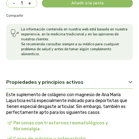
-
+
Añadir a la cesta
arrasate
Compartir
artemis
La información contenida en nuestra web está basada en nuestra
experiencia, en la medicina tradicional y en las opiniones de
arteoliva
nuestros clientes.
Se recomienda consultar siempre a su médico para cualquier
problema de salud y antes de tomar algún complemento
alimenticio.
artesania agricola
auma adhy
Propiedades y principios activos
bach original
Este suplemento de colágeno con magnesio de Ana María
banban
Lajusticia está especialmente indicado para deportistas que
tienen especial desgaste articular. Sin embargo, también es
perfectamente apto para los siguientes casos:
bauck hof
Personas con trastornos reumatológicos y
fibromialgia.
bellsola
Casos de artrosis u osteoartritis.