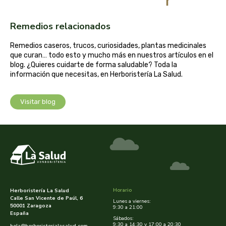
cooperativa del campo virgen de la esperanza
Remedios relacionados
corpore sano
Remedios caseros, trucos, curiosidades, plantas medicinales
cosmo naturel
que curan… todo esto y mucho más en nuestros artículos en el
blog. ¿Quieres cuidarte de forma saludable? Toda la
información que necesitas, en Herboristería La Salud.
cosnature
d shila
Visitar blog
deiters
dento produts
derbos
Horario
Herboristería La Salud
designs for health
Calle San Vicente de Paúl, 6
Lunes a viernes:
50001 Zaragoza
9:30 a 21:00
España
Sábados:
diego camaras- lotero
9:30 a 14:30 y 17:00 a 20:30