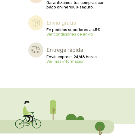
captain kombucha
Garantizamos tus compras con
pago online 100% seguro.
carrau y cia- sara
Envío gratis
En pedidos superiores a 45€
casa ibañez
Ver condiciones de envío
castagno
Entrega rápida
Envío express 24/48 horas
catalysis
Ver más información
cavalier
cfn
cien por cien natural
como una reina