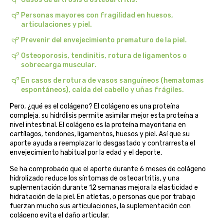
belsi
Personas mayores con fragilidad en huesos,
articulaciones y piel.
ben&anna
Prevenir del envejecimiento prematuro de la piel.
Osteoporosis, tendinitis, rotura de ligamentos o
biarritz
sobrecarga muscular.
En casos de rotura de vasos sanguíneos (hematomas
bifemme
espontáneos), caída del cabello y uñas frágiles.
Pero, ¿qué es el colágeno? El colágeno es una proteína
biobel
compleja, su hidrólisis permite asimilar mejor esta proteína a
nivel intestinal. El colágeno es la proteína mayoritaria en
biobio
cartílagos, tendones, ligamentos, huesos y piel. Así que su
aporte ayuda a reemplazar lo desgastado y contrarresta el
envejecimiento habitual por la edad y el deporte.
biocop
Se ha comprobado que el aporte durante 6 meses de colágeno
biofloral
hidrolizado reduce los síntomas de osteoartritis, y una
suplementación durante 12 semanas mejora la elasticidad e
hidratación de la piel. En atletas, o personas que por trabajo
biokap
fuerzan mucho sus articulaciones, la suplementación con
colágeno evita el daño articular.