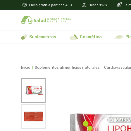
Envío gratis a partir de 45€
Desde 1978
La m
suplementos
cosmética
p
inicio
suplementos alimenticios naturales
cardiovascular