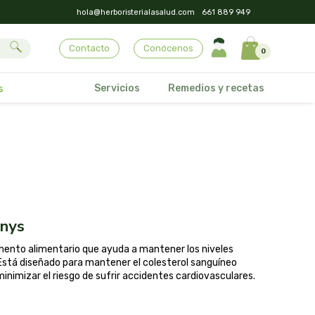
hola@herboristerialasalud.com
661 889 949
Contacto
Conócenos
0
Servicios
Remedios y recetas
s
rnys
ento alimentario que ayuda a mantener los niveles
 Está diseñado para mantener el colesterol sanguíneo
minimizar el riesgo de sufrir accidentes cardiovasculares.