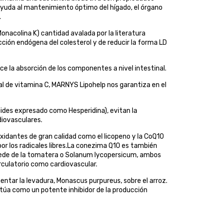
ayuda al mantenimiento óptimo del hígado, el órgano
.
onacolina K) cantidad avalada por la literatura
cción endógena del colesterol y de reducir la forma LD
ce la absorción de los componentes a nivel intestinal.
l de vitamina C, MARNYS Lipohelp nos garantiza en el
ides expresado como Hesperidina), evitan la
diovasculares.
idantes de gran calidad como el licopeno y la CoQ10
por los radicales libres.La conezima Q10 es también
cede de la tomatera o Solanum lycopersicum, ambos
rculatorio como cardiovascular.
entar la levadura, Monascus purpureus, sobre el arroz.
túa como un potente inhibidor de la producción