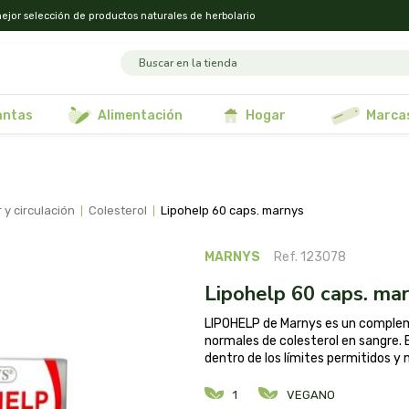
ejor selección de productos naturales de herbolario
lantas
alimentación
hogar
marca
 y circulación
colesterol
lipohelp 60 caps. marnys
MARNYS
Ref. 123078
lipohelp 60 caps. ma
LIPOHELP de Marnys es un complem
normales de colesterol en sangre.
dentro de los límites permitidos y 
1
VEGANO