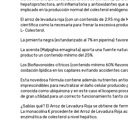
hepatoprotectora, anti inflamatoria y antioxidantes que 
implicado en la producción normal del colesterol endógeno
El arroz de levadura roja (con un contenido de 2,95 mg de M
científica como la necesaria para frenar la excesiva produ
L- Colesterol.
La pimienta negra (estandarizado al 7% en piperina) favore
La acerola (Malpighia emaginata) aporta una fuente natura
producto un contenido mínimo del 25%.
Los Bioflavonoides cítricos (contenido mínimo 60% flavono
oxidación lipídica en los capilares evitando accidentes car
Esta novedosa fórmula contiene además nutrientes antiox
imprescindibles para neutralizar el daño celular producido 
conocida como ubiquinona y en este caso el licopeno pro
de gran utilidad para un correcto funcionamiento tanto ci
¿Sabías qué? El Arroz de Levadura Roja se obtiene de ferm
La monacolina K procedente del Arroz de Levadura Roja ac
enzimática de colesterol a nivel hepático.