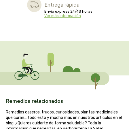
captain kombucha
Entrega rápida
Envío express 24/48 horas
Ver más información
carrau y cia- sara
casa ibañez
castagno
catalysis
cavalier
cfn
Remedios relacionados
cien por cien natural
Remedios caseros, trucos, curiosidades, plantas medicinales
como una reina
que curan… todo esto y mucho más en nuestros artículos en el
blog. ¿Quieres cuidarte de forma saludable? Toda la
información que necesitas, en Herboristería La Salud.