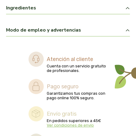
biolasi
Ingredientes
biomix
Modo de empleo y advertencias
bioserum
biotta
Atención al cliente
biover
Cuenta con un servicio gratuito
de profesionales.
brinkers food
Pago seguro
Garantizamos tus compras con
cal valls
pago online 100% seguro.
calmmabis
Envío gratis
En pedidos superiores a 45€
camaleon
Ver condiciones de envío