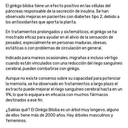
El ginkgo biloba tiene un efecto positivo en las células del
belsi
páncreas responsable de la secreción de insulina. Se han
observado mejoras en pacientes con diabetes tipo 2, debido a
ben&anna
los antioxidantes que aporta la planta.
En tratamientos prolongados y sistemáticos, el ginkgo se ha
biarritz
mostrado eficaz para ayudar en el alivio de la sensación de
pesadez, especialmente en personas maduras, obesas,
estáticas o con problemas de circulación en general.
bifemme
Indicado para mareos ocasionales, migrañas e incluso vértigo
biobel
cuando están vinculados con una reducción del riego sanguíneo
cerebral, pueden combatirse con ginkgo.
biobio
Aunque no existe consenso sobre su capacidad para potenciar
la memoria, se ha observado en tratamientos a largo plazo el
extracto puede mejorar el riego sanguíneo cerebral hasta en un
biocop
9%, lo que lo equipara en eficacia con muchos fármacos
destinados a ese fin.
biofloral
¿Sabías qué? El Ginkgo Biloba es un árbol muy longevo, alguno
de ellos tiene más de 2000 años. Hay árboles masculinos y
biokap
femeninos.