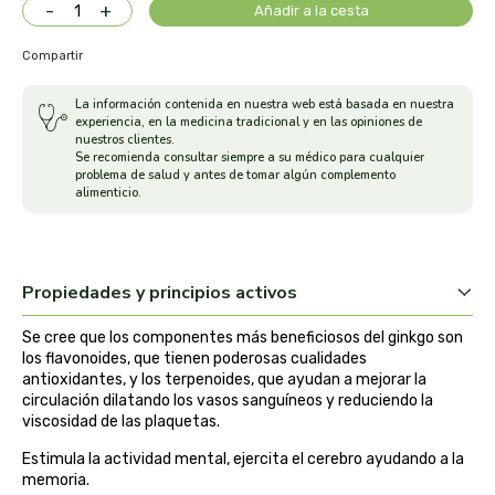
-
+
Añadir a la cesta
arrasate
Compartir
artemis
La información contenida en nuestra web está basada en nuestra
experiencia, en la medicina tradicional y en las opiniones de
arteoliva
nuestros clientes.
Se recomienda consultar siempre a su médico para cualquier
problema de salud y antes de tomar algún complemento
alimenticio.
artesania agricola
auma adhy
Propiedades y principios activos
bach original
Se cree que los componentes más beneficiosos del ginkgo son
banban
los flavonoides, que tienen poderosas cualidades
antioxidantes, y los terpenoides, que ayudan a mejorar la
circulación dilatando los vasos sanguíneos y reduciendo la
bauck hof
viscosidad de las plaquetas.
Estimula la actividad mental, ejercita el cerebro ayudando a la
bellsola
memoria.