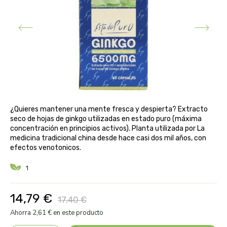
aloe pura laboratorios
antiox y nutricosmética
protección solar y mosquitos
conservas, patés y sopas
deporte
bebé y niño
bebidas
alta pasticceria italiana
diy cremas caseras
hormonal y salud sexual
alter nativa 3
vías urinarias y próstata
maquillaje
amandin
vista y oídos
¿Quieres mantener una mente fresca y despierta? Extracto
amapola
seco de hojas de ginkgo utilizadas en estado puro (máxima
concentración en principios activos). Planta utilizada por La
medicina tradicional china desde hace casi dos mil años, con
ana maria lajusticia
efectos venotonicos.
anae
1
armonia
14,79 €
17,40 €
Ahorra 2,61 € en este producto
arnidol