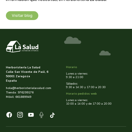
cooperativa del campo virgen de la esperanza
corpore sano
Visitar blog
cosmo naturel
cosnature
d shila
Horario
Herboristería La Salud
Calle San Vicente de Paúl, 6
deiters
Lunes a viernes:
50001 Zaragoza
9:30 a 21:00
España
Sábados:
dento produts
9:30 a 14:30 y 17:00 a 20:30
hola@herboristerialasalud.com
Tienda: 976299176
Horario pedidos web
Móvil: 661889949
Lunes a viernes:
derbos
10:00 a 14:00 y de 17:00 a 20:00
designs for health
diego camaras- lotero