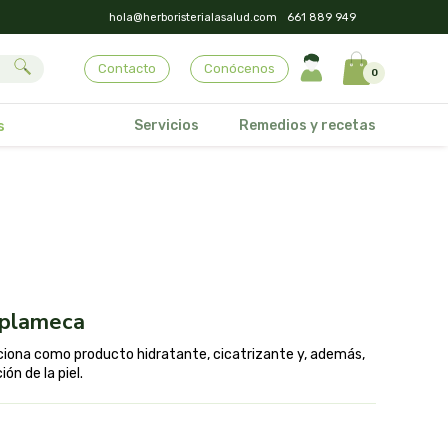
hola@herboristerialasalud.com
661 889 949
Contacto
Conócenos
0
Servicios
Remedios y recetas
s
l plameca
nciona como producto hidratante, cicatrizante y, además,
n de la piel.