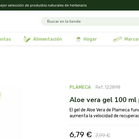
ejor selección de productos naturales de herbolario
lantas
alimentación
hogar
marca
PLAMECA
Ref. 122898
aloe vera gel 100 m
El gel de Aloe Vera de Plameca fu
aumenta la velocidad de recuperació
6,79 €
7,99 €