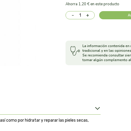
Ahorra 1,20 € en este producto
-
+
A
La información contenida en 
tradicional y en las opiniones
Se recomienda consultar sie
tomar algún complemento al
 así como por hidratar y reparar las pieles secas,