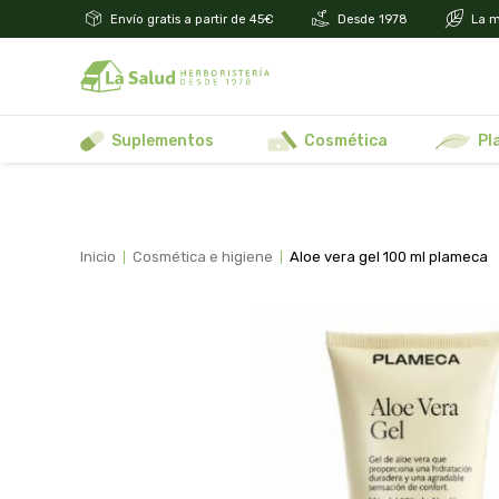
Envío gratis a partir de 45€
Desde 1978
La m
suplementos
cosmética
p
inicio
cosmética e higiene
aloe vera gel 100 ml plameca