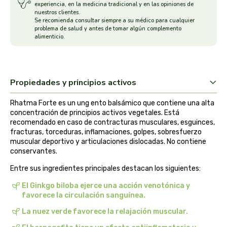
experiencia, en la medicina tradicional y en las opiniones de
nuestros clientes.
arrasate
Se recomienda consultar siempre a su médico para cualquier
problema de salud y antes de tomar algún complemento
alimenticio.
artemis
arteoliva
Propiedades y principios activos
artesania agricola
Rhatma Forte es un ung ento balsámico que contiene una alta
concentración de principios activos vegetales. Está
auma adhy
recomendado en caso de contracturas musculares, esguinces,
fracturas, torceduras, inflamaciones, golpes, sobresfuerzo
bach original
muscular deportivo y articulaciones dislocadas. No contiene
conservantes.
banban
Entre sus ingredientes principales destacan los siguientes:
El Ginkgo biloba ejerce una acción venotónica y
bauck hof
favorece la circulación sanguínea.
La nuez verde favorece la relajación muscular.
bellsola