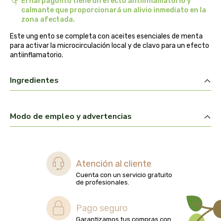
El harpagofito tiene un efecto antiinflamatorio y
calmante que proporcionará un alivio inmediato en la
belsi
zona afectada.
ben&anna
Este ung ento se completa con aceites esenciales de menta
para activar la microcirculación local y de clavo para un efecto
antiinflamatorio.
biarritz
Ingredientes
bifemme
biobel
Modo de empleo y advertencias
biobio
biocop
Atención al cliente
Cuenta con un servicio gratuito
biofloral
de profesionales.
biokap
Pago seguro
Garantizamos tus compras con