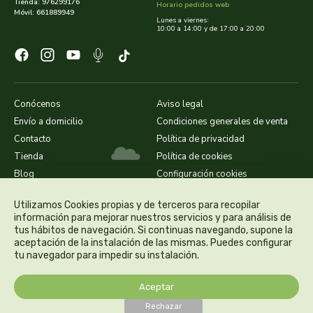
cooperativa del campo virgen de la esperanza
Tienda: 976299176
Horario pedidos web
Móvil: 661889949
Lunes a viernes:
10:00 a 14:00 y de 17:00 a 20:00
corpore sano
cosmo naturel
cosnature
Conócenos
Aviso legal
Envío a domicilio
Condiciones generales de venta
d shila
Contacto
Política de privacidad
Tienda
Política de cookies
deiters
Blog
Configuración cookies
Utilizamos Cookies propias y de terceros para recopilar
dento produts
información para mejorar nuestros servicios y para análisis de
tus hábitos de navegación. Si continuas navegando, supone la
derbos
aceptación de la instalación de las mismas. Puedes configurar
tu navegador para impedir su instalación.
designs for health
Aceptar
Rechazar
diego camaras- lotero