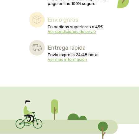
pago online 100% seguro.
biolasi
Envío gratis
biomix
En pedidos superiores a 45€
Ver condiciones de envío
bioserum
Entrega rápida
biotta
Envío express 24/48 horas
Ver más información
biover
brinkers food
cal valls
calmmabis
camaleon