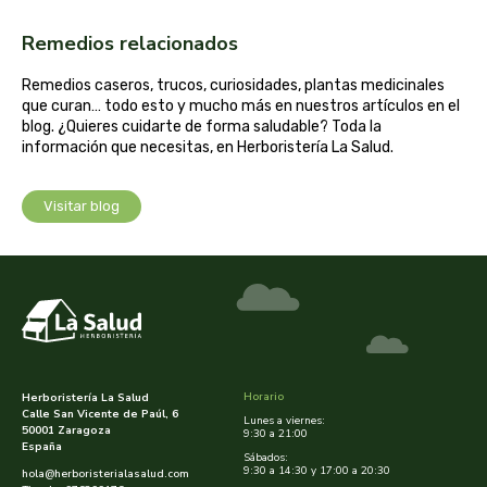
captain kombucha
Remedios relacionados
carrau y cia- sara
Remedios caseros, trucos, curiosidades, plantas medicinales
que curan… todo esto y mucho más en nuestros artículos en el
casa ibañez
blog. ¿Quieres cuidarte de forma saludable? Toda la
información que necesitas, en Herboristería La Salud.
castagno
Visitar blog
catalysis
cavalier
cfn
cien por cien natural
Horario
Herboristería La Salud
Calle San Vicente de Paúl, 6
Lunes a viernes:
50001 Zaragoza
como una reina
9:30 a 21:00
España
Sábados:
9:30 a 14:30 y 17:00 a 20:30
hola@herboristerialasalud.com