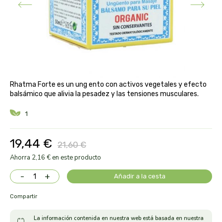
aloe pura laboratorios
antiox y nutricosmética
protección solar y mosquitos
conservas, patés y sopas
deporte
bebé y niño
bebidas
alta pasticceria italiana
diy cremas caseras
hormonal y salud sexual
alter nativa 3
vías urinarias y próstata
maquillaje
Rhatma Forte es un ung ento con activos vegetales y efecto
amandin
balsámico que alivia la pesadez y las tensiones musculares.
vista y oídos
1
amapola
ana maria lajusticia
19,44 €
21,60 €
Ahorra 2,16 € en este producto
anae
-
+
Añadir a la cesta
armonia
Compartir
arnidol
La información contenida en nuestra web está basada en nuestra